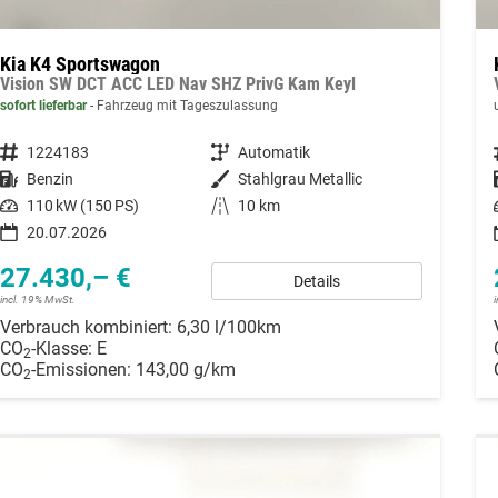
Kia K4 Sportswagon
Vision SW DCT ACC LED Nav SHZ PrivG Kam Keyl
sofort lieferbar
Fahrzeug mit Tageszulassung
Fahrzeugnummer
1224183
Getriebe
Automatik
Kraftstoff
Benzin
Außenfarbe
Stahlgrau Metallic
Leistung
110 kW (150 PS)
Kilometerstand
10 km
20.07.2026
27.430,– €
Details
incl. 19% MwSt.
Verbrauch kombiniert:
6,30 l/100km
CO
-Klasse:
E
2
CO
-Emissionen:
143,00 g/km
2