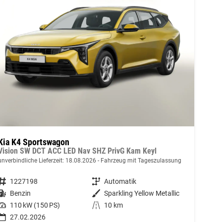
Kia K4 Sportswagon
Vision SW DCT ACC LED Nav SHZ PrivG Kam Keyl
unverbindliche Lieferzeit:
18.08.2026
Fahrzeug mit Tageszulassung
Fahrzeugnummer
1227198
Getriebe
Automatik
Kraftstoff
Benzin
Außenfarbe
Sparkling Yellow Metallic
Leistung
110 kW (150 PS)
Kilometerstand
10 km
27.02.2026