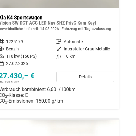
Kia K4 Sportswagon
Vision SW DCT ACC LED Nav SHZ PrivG Kam Keyl
unverbindliche Lieferzeit:
14.08.2026
Fahrzeug mit Tageszulassung
Fahrzeugnummer
1225179
Getriebe
Automatik
Kraftstoff
Benzin
Außenfarbe
Interstellar Grau Metallic
Leistung
110 kW (150 PS)
Kilometerstand
10 km
27.02.2026
27.430,– €
Details
incl. 19% MwSt.
Verbrauch kombiniert:
6,60 l/100km
CO
-Klasse:
E
2
CO
-Emissionen:
150,00 g/km
2