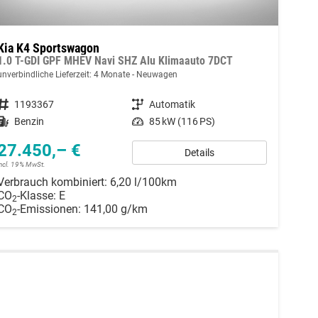
Kia K4 Sportswagon
1.0 T-GDI GPF MHEV Navi SHZ Alu Klimaauto 7DCT
unverbindliche Lieferzeit:
4 Monate
Neuwagen
Fahrzeugnummer
1193367
Getriebe
Automatik
Kraftstoff
Benzin
Leistung
85 kW (116 PS)
27.450,– €
Details
incl. 19% MwSt.
Verbrauch kombiniert:
6,20 l/100km
CO
-Klasse:
E
2
CO
-Emissionen:
141,00 g/km
2