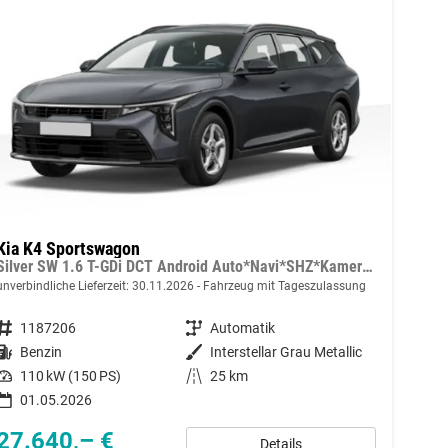
Kia K4 Sportswagon
Silver SW 1.6 T-GDi DCT Android Auto*Navi*SHZ*Kamera*ACC*Keyless*2Z Klimaauto*
unverbindliche Lieferzeit:
30.11.2026
Fahrzeug mit Tageszulassung
Fahrzeugnummer
1187206
Getriebe
Automatik
Kraftstoff
Benzin
Außenfarbe
Interstellar Grau Metallic
Leistung
110 kW (150 PS)
Kilometerstand
25 km
01.05.2026
27.640,– €
Details