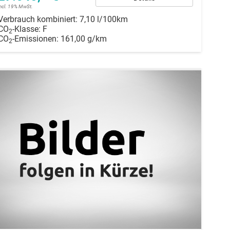
incl. 19% MwSt.
Verbrauch kombiniert:
7,10 l/100km
CO
-Klasse:
F
2
CO
-Emissionen:
161,00 g/km
2