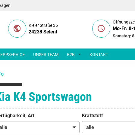
wagen.
Öffnungsze
Kieler Straße 36
Mo-Fr: 8-
24238 Selent
Samstag: 8
EPPSERVICE
UNSER TEAM
B2B
KONTAKT
fo
Kia K4 Sportswagon
rfügbarkeit, Art
Kraftstoff