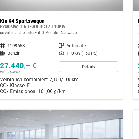
Kia K4 Sportswagon
Exclusive 1,6 T-GDI DCT7 110KW
unverbindliche Lieferzeit:
3 Monate
Neuwagen
Fahrzeugnummer
1199663
Getriebe
Automatik
Kraftstoff
Benzin
Leistung
110 kW (150 PS)
27.440,– €
Details
incl. 19% MwSt.
Verbrauch kombiniert:
7,10 l/100km
CO
-Klasse:
F
2
CO
-Emissionen:
161,00 g/km
2