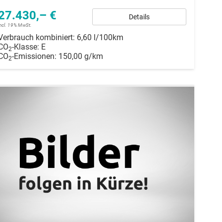
27.430,– €
Details
incl. 19% MwSt.
Verbrauch kombiniert:
6,60 l/100km
CO
-Klasse:
E
2
CO
-Emissionen:
150,00 g/km
2