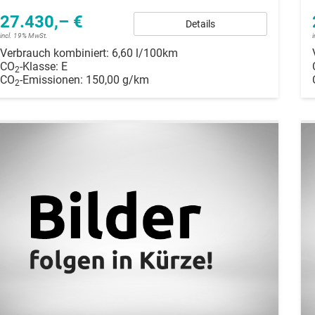
27.430,– €
Details
incl. 19% MwSt.
Verbrauch kombiniert:
6,60 l/100km
CO
-Klasse:
E
2
CO
-Emissionen:
150,00 g/km
2