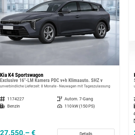
Kia K4 Sportswagon
Exclusive 16"-LM Kamera PDC v+h Klimaauto. SHZ v
unverbindliche Lieferzeit:
8 Monate
Neuwagen mit Tageszulassung
Fahrzeugnummer
1174227
Getriebe
Autom. 7-Gang
Kraftstoff
Benzin
Leistung
110 kW (150 PS)
27.550,– €
Details