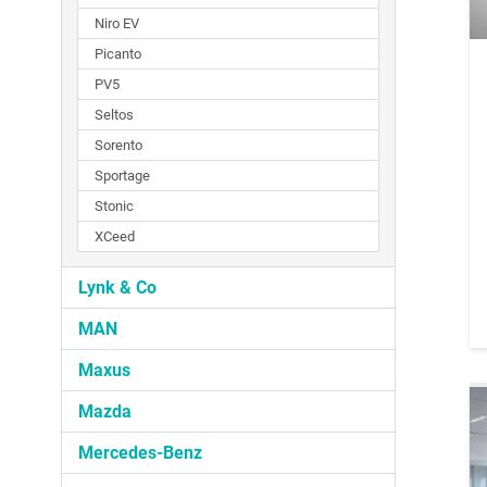
Niro EV
Picanto
PV5
Seltos
Sorento
Sportage
Stonic
XCeed
Lynk & Co
MAN
Maxus
Mazda
Mercedes-Benz