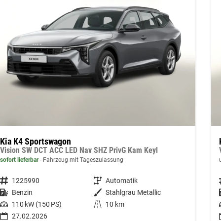
Kia K4 Sportswagon
Vision SW DCT ACC LED Nav SHZ PrivG Kam Keyl
sofort lieferbar
Fahrzeug mit Tageszulassung
Fahrzeugnummer
1225990
Getriebe
Automatik
Kraftstoff
Benzin
Außenfarbe
Stahlgrau Metallic
Leistung
110 kW (150 PS)
Kilometerstand
10 km
27.02.2026