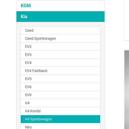
KGM
Kia
Ceed
Ceed Sportswagon
EV2
EV3
EV4
EV4 Fastback
EV5
EV6
EV9
K4
K4 Kombi
K4 Sportswagon
Niro