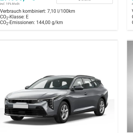
incl. 19% MwSt.
Verbrauch kombiniert:
7,10 l/100km
CO
-Klasse:
E
2
CO
-Emissionen:
144,00 g/km
2