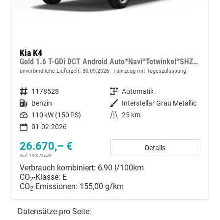
Kia K4
Gold 1.6 T-GDi DCT Android Auto*Navi*Totwinkel*SHZ*Kamera*PrivacyGlas*ACC*Keyless*2Z Klimaauto*
unverbindliche Lieferzeit:
30.09.2026
Fahrzeug mit Tageszulassung
Fahrzeugnummer
1178528
Getriebe
Automatik
Kraftstoff
Benzin
Außenfarbe
Interstellar Grau Metallic
Leistung
110 kW (150 PS)
Kilometerstand
25 km
01.02.2026
26.670,– €
Details
incl. 19% MwSt.
Verbrauch kombiniert:
6,90 l/100km
CO
-Klasse:
E
2
CO
-Emissionen:
155,00 g/km
2
Datensätze pro Seite: