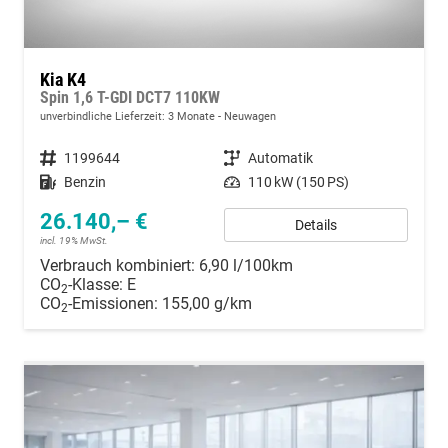
Kia K4
Spin 1,6 T-GDI DCT7 110KW
unverbindliche Lieferzeit:
3 Monate
Neuwagen
Fahrzeugnummer
1199644
Getriebe
Automatik
Kraftstoff
Benzin
Leistung
110 kW (150 PS)
26.140,– €
Details
incl. 19% MwSt.
Verbrauch kombiniert:
6,90 l/100km
CO
-Klasse:
E
2
CO
-Emissionen:
155,00 g/km
2