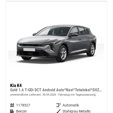
Kia K4
Gold 1.6 T-GDi DCT Android Auto*Navi*Totwinkel*SHZ*Kamera*PrivacyGlas*ACC*Keyless*2Z Klimaauto*
unverbindliche Lieferzeit:
30.09.2026
Fahrzeug mit Tageszulassung
Fahrzeugnummer
1178527
Getriebe
Automatik
Kraftstoff
Benzin
Außenfarbe
Stahlgrau Metallic