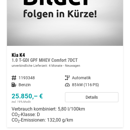
Kia K4
1.0 T-GDI GPF MHEV Comfort 7DCT
unverbindliche Lieferzeit:
4 Monate
Neuwagen
Fahrzeugnummer
1193348
Getriebe
Automatik
Kraftstoff
Benzin
Leistung
85 kW (116 PS)
25.850,– €
Details
incl. 19% MwSt.
Verbrauch kombiniert:
5,80 l/100km
CO
-Klasse:
D
2
CO
-Emissionen:
132,00 g/km
2