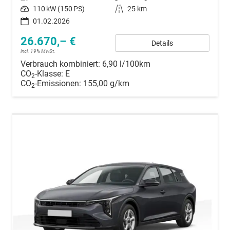
Leistung
110 kW (150 PS)
Kilometerstand
25 km
01.02.2026
26.670,– €
Details
incl. 19% MwSt.
Verbrauch kombiniert:
6,90 l/100km
CO
-Klasse:
E
2
CO
-Emissionen:
155,00 g/km
2