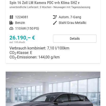
Spin 16 Zoll LM Kamera PDC v+h Klima SHZ v
unverbindliche Lieferzeit:
5 Wochen
Neuwagen mit Tageszulassung
Fahrzeugnummer
1224081
Getriebe
Autom. 7-Gang
Kraftstoff
Benzin
Außenfarbe
Stahl Grau Metallic
Leistung
110 kW (150 PS)
26.190,– €
Details
incl. 19% MwSt.
Verbrauch kombiniert:
7,10 l/100km
CO
-Klasse:
E
2
CO
-Emissionen:
144,00 g/km
2