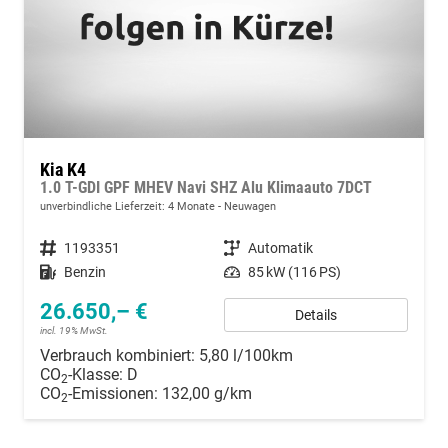
Kia K4
1.0 T-GDI GPF MHEV Navi SHZ Alu Klimaauto 7DCT
unverbindliche Lieferzeit:
4 Monate
Neuwagen
Fahrzeugnummer
1193351
Getriebe
Automatik
Kraftstoff
Benzin
Leistung
85 kW (116 PS)
26.650,– €
Details
incl. 19% MwSt.
Verbrauch kombiniert:
5,80 l/100km
CO
-Klasse:
D
2
CO
-Emissionen:
132,00 g/km
2