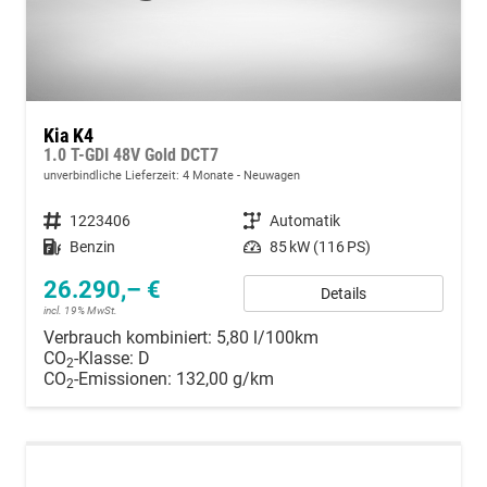
Kia K4
1.0 T-GDI 48V Gold DCT7
unverbindliche Lieferzeit:
4 Monate
Neuwagen
Fahrzeugnummer
1223406
Getriebe
Automatik
Kraftstoff
Benzin
Leistung
85 kW (116 PS)
26.290,– €
Details
incl. 19% MwSt.
Verbrauch kombiniert:
5,80 l/100km
CO
-Klasse:
D
2
CO
-Emissionen:
132,00 g/km
2