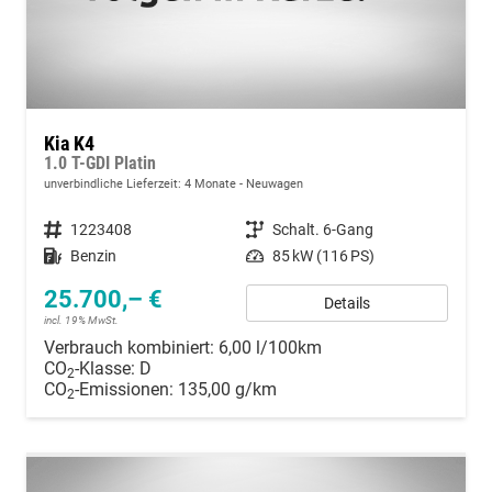
Kia K4
1.0 T-GDI Platin
unverbindliche Lieferzeit:
4 Monate
Neuwagen
Fahrzeugnummer
1223408
Getriebe
Schalt. 6-Gang
Kraftstoff
Benzin
Leistung
85 kW (116 PS)
25.700,– €
Details
incl. 19% MwSt.
Verbrauch kombiniert:
6,00 l/100km
CO
-Klasse:
D
2
CO
-Emissionen:
135,00 g/km
2