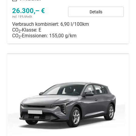
26.300,– €
Details
incl. 19% MwSt.
Verbrauch kombiniert:
6,90 l/100km
CO
-Klasse:
E
2
CO
-Emissionen:
155,00 g/km
2