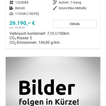
Fahrzeugnummer
1224084
Getriebe
Autom. 7-Gang
Kraftstoff
Benzin
Außenfarbe
Azure Blau Metallic
Leistung
110 kW (150 PS)
26.190,– €
Details
incl. 19% MwSt.
Verbrauch kombiniert:
7,10 l/100km
CO
-Klasse:
E
2
CO
-Emissionen:
144,00 g/km
2