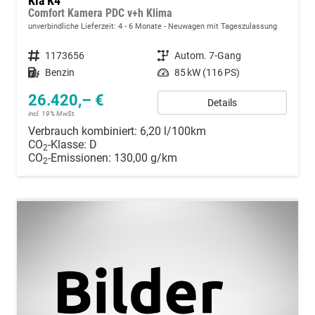
Kia K4
Comfort Kamera PDC v+h Klima
unverbindliche Lieferzeit: 4 - 6 Monate
Neuwagen mit Tageszulassung
Fahrzeugnummer
1173656
Getriebe
Autom. 7-Gang
Kraftstoff
Benzin
Leistung
85 kW (116 PS)
26.420,– €
Details
incl. 19% MwSt.
Verbrauch kombiniert:
6,20 l/100km
CO
-Klasse:
D
2
CO
-Emissionen:
130,00 g/km
2