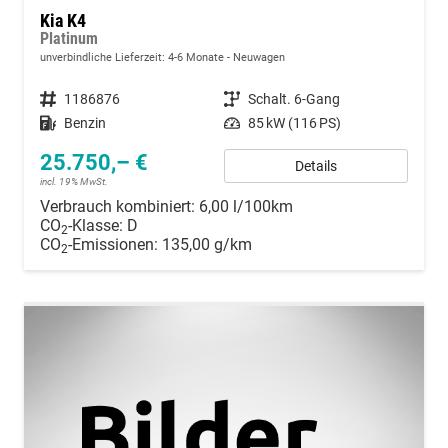
Kia K4
Platinum
unverbindliche Lieferzeit: 4-6 Monate
Neuwagen
Fahrzeugnummer
1186876
Getriebe
Schalt. 6-Gang
Kraftstoff
Benzin
Leistung
85 kW (116 PS)
25.750,– €
Details
incl. 19% MwSt.
Verbrauch kombiniert:
6,00 l/100km
CO
-Klasse:
D
2
CO
-Emissionen:
135,00 g/km
2