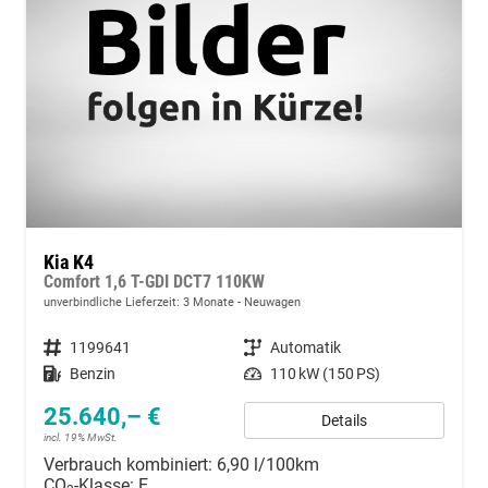
Kia K4
Comfort 1,6 T-GDI DCT7 110KW
unverbindliche Lieferzeit:
3 Monate
Neuwagen
Fahrzeugnummer
1199641
Getriebe
Automatik
Kraftstoff
Benzin
Leistung
110 kW (150 PS)
25.640,– €
Details
incl. 19% MwSt.
Verbrauch kombiniert:
6,90 l/100km
CO
-Klasse:
E