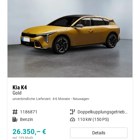
Kia K4
Gold
unverbindliche Lieferzeit: 4-6 Monate
Neuwagen
Fahrzeugnummer
1186871
Getriebe
Doppelkupplungsgetriebe (DSG)
Kraftstoff
Benzin
Leistung
110 kW (150 PS)
26.350,– €
Details
incl. 19% MwSt.