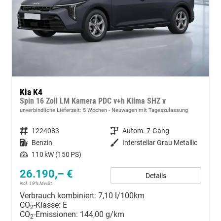
Kia K4
Spin 16 Zoll LM Kamera PDC v+h Klima SHZ v
unverbindliche Lieferzeit:
5 Wochen
Neuwagen mit Tageszulassung
Fahrzeugnummer
1224083
Getriebe
Autom. 7-Gang
Kraftstoff
Benzin
Außenfarbe
Interstellar Grau Metallic
Leistung
110 kW (150 PS)
26.190,– €
Details
incl. 19% MwSt.
Verbrauch kombiniert:
7,10 l/100km
CO
-Klasse:
E
2
CO
-Emissionen:
144,00 g/km
2