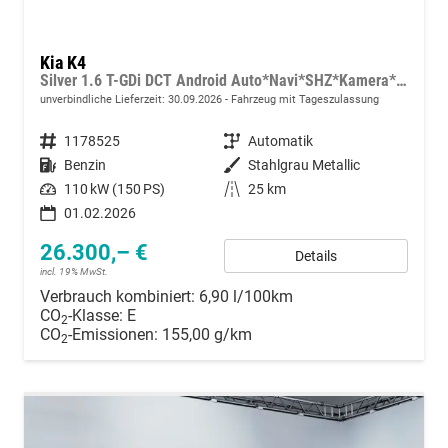
Kia K4
Silver 1.6 T-GDi DCT Android Auto*Navi*SHZ*Kamera*ACC*Keyless*2Z Klimaauto*
unverbindliche Lieferzeit:
30.09.2026
Fahrzeug mit Tageszulassung
Fahrzeugnummer
1178525
Getriebe
Automatik
Kraftstoff
Benzin
Außenfarbe
Stahlgrau Metallic
Leistung
110 kW (150 PS)
Kilometerstand
25 km
01.02.2026
26.300,– €
Details
incl. 19% MwSt.
Verbrauch kombiniert:
6,90 l/100km
CO
-Klasse:
E
2
CO
-Emissionen:
155,00 g/km
2