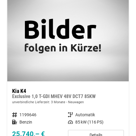
Kia K4
Exclusive 1,0 T-GDI MHEV 48V DCT7 85KW
unverbindliche Lieferzeit:
3 Monate
Neuwagen
Fahrzeugnummer
1199646
Getriebe
Automatik
Kraftstoff
Benzin
Leistung
85 kW (116 PS)
25.740,– €
Details