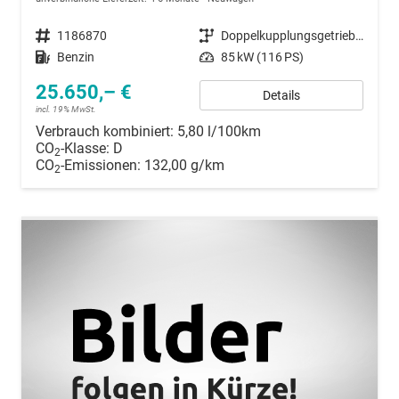
Fahrzeugnummer
1186870
Getriebe
Doppelkupplungsgetriebe (DSG)
Kraftstoff
Benzin
Leistung
85 kW (116 PS)
25.650,– €
Details
incl. 19% MwSt.
Verbrauch kombiniert:
5,80 l/100km
CO
-Klasse:
D
2
CO
-Emissionen:
132,00 g/km
2