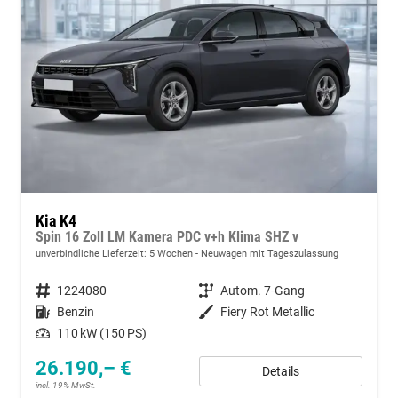
Kia K4
Spin 16 Zoll LM Kamera PDC v+h Klima SHZ v
unverbindliche Lieferzeit:
5 Wochen
Neuwagen mit Tageszulassung
Fahrzeugnummer
1224080
Getriebe
Autom. 7-Gang
Kraftstoff
Benzin
Außenfarbe
Fiery Rot Metallic
Leistung
110 kW (150 PS)
26.190,– €
Details
incl. 19% MwSt.