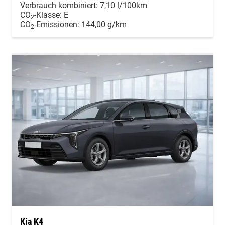
Verbrauch kombiniert:
7,10 l/100km
CO
-Klasse:
E
2
CO
-Emissionen:
144,00 g/km
2
Kia K4