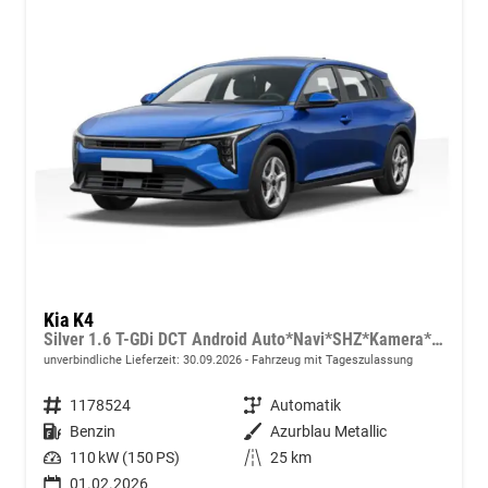
Kia K4
Silver 1.6 T-GDi DCT Android Auto*Navi*SHZ*Kamera*ACC*Keyless*2Z Klimaauto*
unverbindliche Lieferzeit:
30.09.2026
Fahrzeug mit Tageszulassung
Fahrzeugnummer
1178524
Getriebe
Automatik
Kraftstoff
Benzin
Außenfarbe
Azurblau Metallic
Leistung
110 kW (150 PS)
Kilometerstand
25 km
01.02.2026