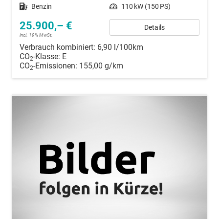
Kraftstoff
Benzin
Leistung
110 kW (150 PS)
25.900,– €
Details
incl. 19% MwSt.
Verbrauch kombiniert:
6,90 l/100km
CO
-Klasse:
E
2
CO
-Emissionen:
155,00 g/km
2