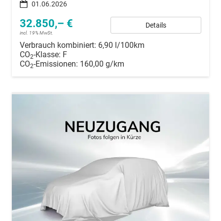
01.06.2026
32.850,– €
Details
incl. 19% MwSt.
Verbrauch kombiniert:
6,90 l/100km
CO
-Klasse:
F
2
CO
-Emissionen:
160,00 g/km
2