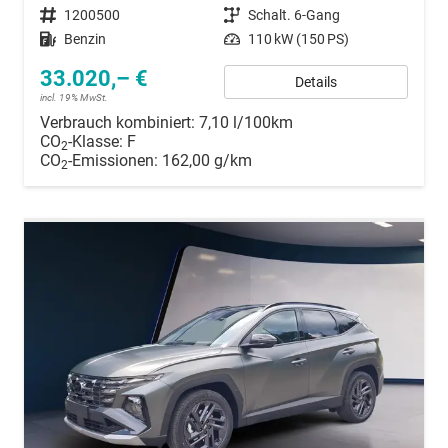
Fahrzeugnummer
1200500
Getriebe
Schalt. 6-Gang
Kraftstoff
Benzin
Leistung
110 kW (150 PS)
33.020,– €
Details
incl. 19% MwSt.
Verbrauch kombiniert:
7,10 l/100km
CO
-Klasse:
F
2
CO
-Emissionen:
162,00 g/km
2