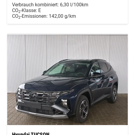
Verbrauch kombiniert:
6,30 l/100km
CO
-Klasse:
E
2
CO
-Emissionen:
142,00 g/km
2
Hyundai TUCSON