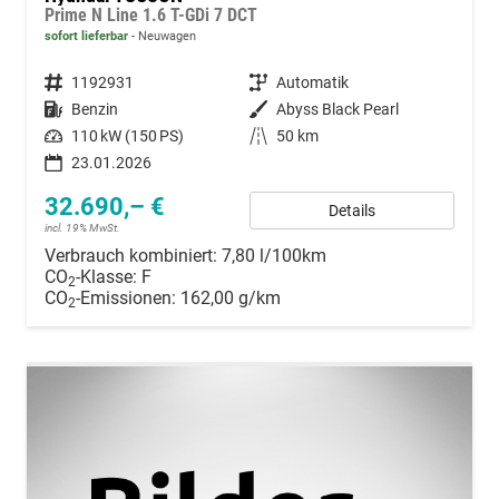
Prime N Line 1.6 T-GDi 7 DCT
sofort lieferbar
Neuwagen
Fahrzeugnummer
1192931
Getriebe
Automatik
Kraftstoff
Benzin
Außenfarbe
Abyss Black Pearl
Leistung
110 kW (150 PS)
Kilometerstand
50 km
23.01.2026
32.690,– €
Details
incl. 19% MwSt.
Verbrauch kombiniert:
7,80 l/100km
CO
-Klasse:
F
2
CO
-Emissionen:
162,00 g/km
2