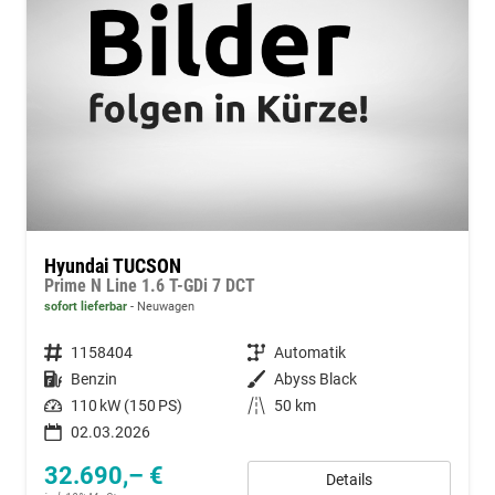
Hyundai TUCSON
Prime N Line 1.6 T-GDi 7 DCT
sofort lieferbar
Neuwagen
Fahrzeugnummer
1158404
Getriebe
Automatik
Kraftstoff
Benzin
Außenfarbe
Abyss Black
Leistung
110 kW (150 PS)
Kilometerstand
50 km
02.03.2026
32.690,– €
Details