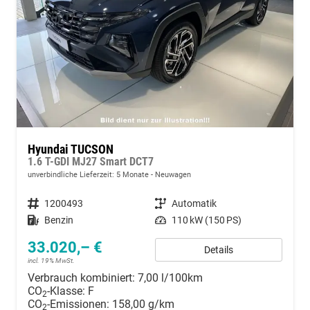
Hyundai TUCSON
1.6 T-GDI MJ27 Smart DCT7
unverbindliche Lieferzeit:
5 Monate
Neuwagen
Fahrzeugnummer
1200493
Getriebe
Automatik
Kraftstoff
Benzin
Leistung
110 kW (150 PS)
33.020,– €
Details
incl. 19% MwSt.
Verbrauch kombiniert:
7,00 l/100km
CO
-Klasse:
F
2
CO
-Emissionen:
158,00 g/km
2