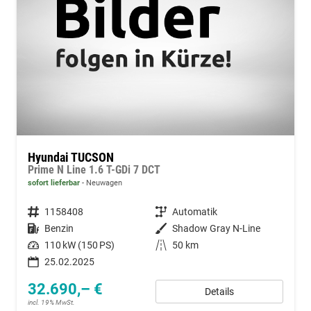
Hyundai TUCSON
Prime N Line 1.6 T-GDi 7 DCT
sofort lieferbar
Neuwagen
Fahrzeugnummer
1158408
Getriebe
Automatik
Kraftstoff
Benzin
Außenfarbe
Shadow Gray N-Line
Leistung
110 kW (150 PS)
Kilometerstand
50 km
25.02.2025
32.690,– €
Details
incl. 19% MwSt.