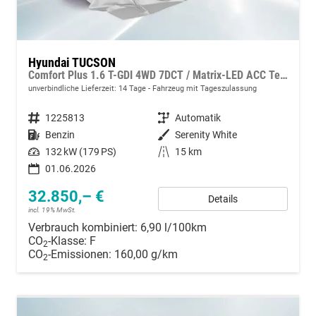
Hyundai TUCSON
Comfort Plus 1.6 T-GDI 4WD 7DCT / Matrix-LED ACC Teilleder Shz vo+hi + Lenkradheizung Elek. Heck Alu 18"
unverbindliche Lieferzeit:
14 Tage
Fahrzeug mit Tageszulassung
Fahrzeugnummer
1225813
Getriebe
Automatik
Kraftstoff
Benzin
Außenfarbe
Serenity White
Leistung
132 kW (179 PS)
Kilometerstand
15 km
01.06.2026
32.850,– €
Details
incl. 19% MwSt.
Verbrauch kombiniert:
6,90 l/100km
CO
-Klasse:
F
2
CO
-Emissionen:
160,00 g/km
2