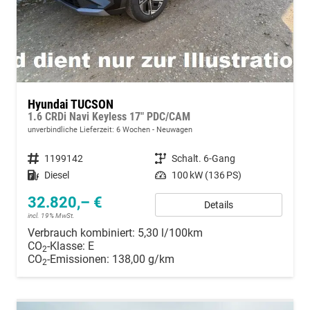
Hyundai TUCSON
1.6 CRDi Navi Keyless 17" PDC/CAM
unverbindliche Lieferzeit:
6 Wochen
Neuwagen
Fahrzeugnummer
1199142
Getriebe
Schalt. 6-Gang
Kraftstoff
Diesel
Leistung
100 kW (136 PS)
32.820,– €
Details
incl. 19% MwSt.
Verbrauch kombiniert:
5,30 l/100km
CO
-Klasse:
E
2
CO
-Emissionen:
138,00 g/km
2