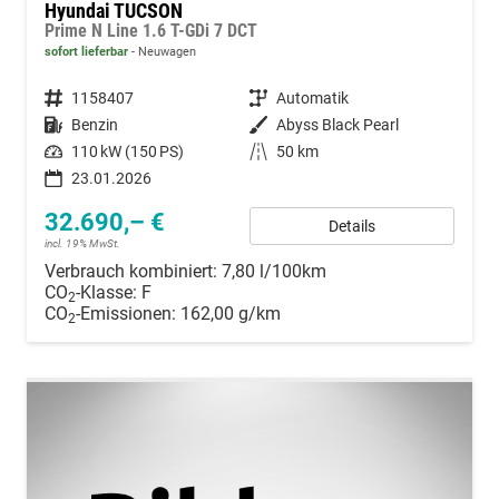
Hyundai TUCSON
Prime N Line 1.6 T-GDi 7 DCT
sofort lieferbar
Neuwagen
Fahrzeugnummer
1158407
Getriebe
Automatik
Kraftstoff
Benzin
Außenfarbe
Abyss Black Pearl
Leistung
110 kW (150 PS)
Kilometerstand
50 km
23.01.2026
32.690,– €
Details
incl. 19% MwSt.
Verbrauch kombiniert:
7,80 l/100km
CO
-Klasse:
F
2
CO
-Emissionen:
162,00 g/km
2