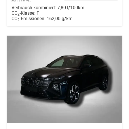
incl. 19% MwSt.
Verbrauch kombiniert:
7,80 l/100km
CO
-Klasse:
F
2
CO
-Emissionen:
162,00 g/km
2