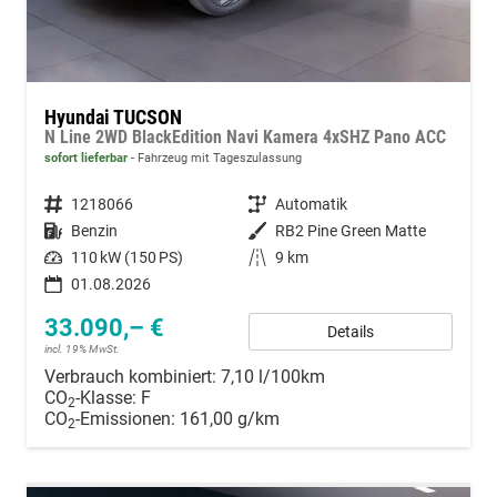
Hyundai TUCSON
N Line 2WD BlackEdition Navi Kamera 4xSHZ Pano ACC
sofort lieferbar
Fahrzeug mit Tageszulassung
Fahrzeugnummer
1218066
Getriebe
Automatik
Kraftstoff
Benzin
Außenfarbe
RB2 Pine Green Matte
Leistung
110 kW (150 PS)
Kilometerstand
9 km
01.08.2026
33.090,– €
Details
incl. 19% MwSt.
Verbrauch kombiniert:
7,10 l/100km
CO
-Klasse:
F
2
CO
-Emissionen:
161,00 g/km
2