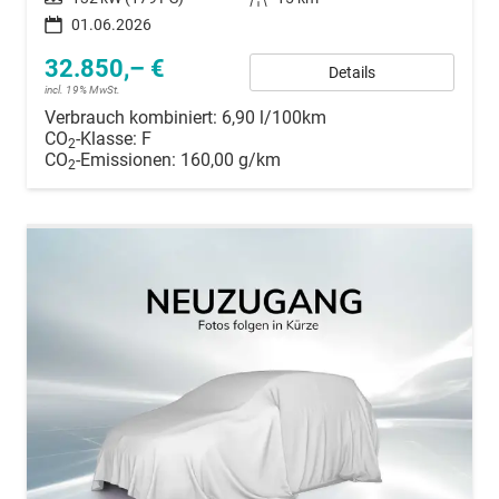
01.06.2026
32.850,– €
Details
incl. 19% MwSt.
Verbrauch kombiniert:
6,90 l/100km
CO
-Klasse:
F
2
CO
-Emissionen:
160,00 g/km
2