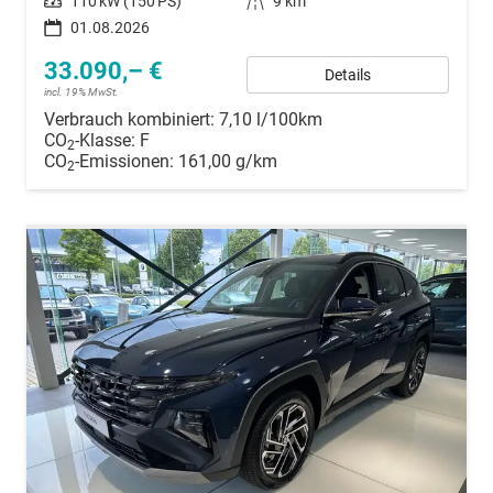
Leistung
110 kW (150 PS)
Kilometerstand
9 km
01.08.2026
33.090,– €
Details
incl. 19% MwSt.
Verbrauch kombiniert:
7,10 l/100km
CO
-Klasse:
F
2
CO
-Emissionen:
161,00 g/km
2