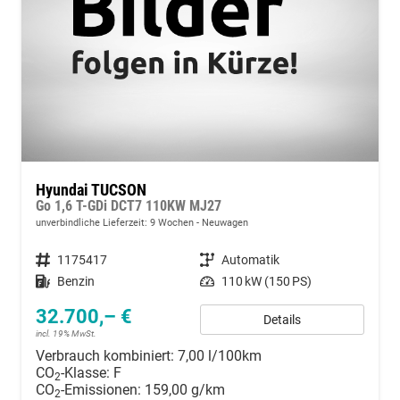
Hyundai TUCSON
Go 1,6 T-GDi DCT7 110KW MJ27
unverbindliche Lieferzeit:
9 Wochen
Neuwagen
Fahrzeugnummer
1175417
Getriebe
Automatik
Kraftstoff
Benzin
Leistung
110 kW (150 PS)
32.700,– €
Details
incl. 19% MwSt.
Verbrauch kombiniert:
7,00 l/100km
CO
-Klasse:
F
2
CO
-Emissionen:
159,00 g/km
2