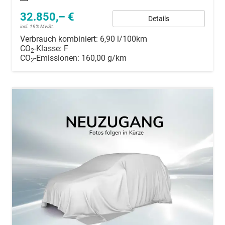
32.850,– €
Details
incl. 19% MwSt.
Verbrauch kombiniert:
6,90 l/100km
CO
-Klasse:
F
2
CO
-Emissionen:
160,00 g/km
2