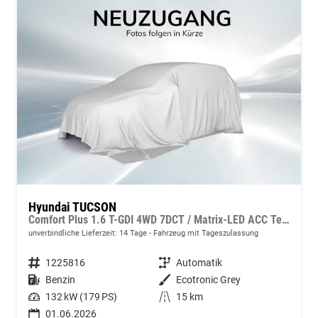
Hyundai TUCSON
Comfort Plus 1.6 T-GDI 4WD 7DCT / Matrix-LED ACC Teilleder Shz vo+hi + Lenkradheizung Elek. Heck Alu 18"
unverbindliche Lieferzeit:
14 Tage
Fahrzeug mit Tageszulassung
Fahrzeugnummer
1225816
Getriebe
Automatik
Kraftstoff
Benzin
Außenfarbe
Ecotronic Grey
Leistung
132 kW (179 PS)
Kilometerstand
15 km
01.06.2026