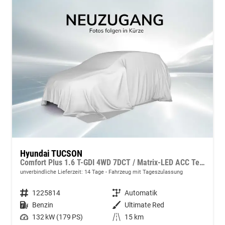
Hyundai TUCSON
Comfort Plus 1.6 T-GDI 4WD 7DCT / Matrix-LED ACC Teilleder Shz vo+hi + Lenkradheizung Elek. Heck Alu 18"
unverbindliche Lieferzeit:
14 Tage
Fahrzeug mit Tageszulassung
Fahrzeugnummer
1225814
Getriebe
Automatik
Kraftstoff
Benzin
Außenfarbe
Ultimate Red
Leistung
132 kW (179 PS)
Kilometerstand
15 km