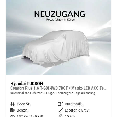
Hyundai TUCSON
Comfort Plus 1.6 T-GDI 4WD 7DCT / Matrix-LED ACC Teilleder Shz vo+hi + Lenkradheizung Elek. Heck Alu 18"
unverbindliche Lieferzeit:
14 Tage
Fahrzeug mit Tageszulassung
Fahrzeugnummer
1225749
Getriebe
Automatik
Kraftstoff
Benzin
Außenfarbe
Ecotronic Grey
Leistung
132 kW (179 PS)
Kilometerstand
15 km