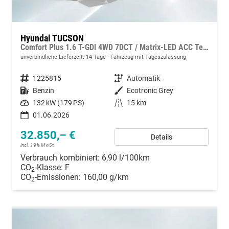
Hyundai TUCSON
Comfort Plus 1.6 T-GDI 4WD 7DCT / Matrix-LED ACC Teilleder Shz vo+hi + Lenkradheizung Elek. Heck Alu 18"
unverbindliche Lieferzeit:
14 Tage
Fahrzeug mit Tageszulassung
Fahrzeugnummer
1225815
Getriebe
Automatik
Kraftstoff
Benzin
Außenfarbe
Ecotronic Grey
Leistung
132 kW (179 PS)
Kilometerstand
15 km
01.06.2026
32.850,– €
Details
incl. 19% MwSt.
Verbrauch kombiniert:
6,90 l/100km
CO
-Klasse:
F
2
CO
-Emissionen:
160,00 g/km
2