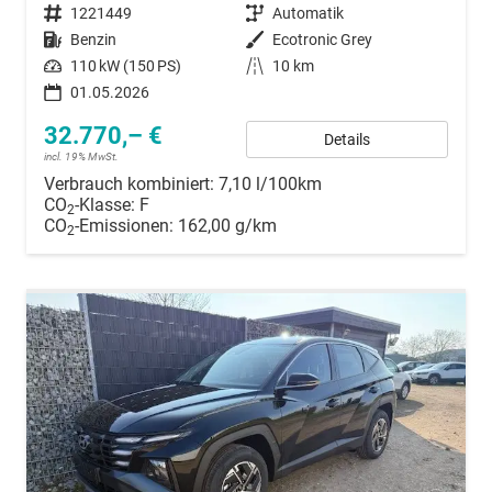
Fahrzeugnummer
1221449
Getriebe
Automatik
Kraftstoff
Benzin
Außenfarbe
Ecotronic Grey
Leistung
110 kW (150 PS)
Kilometerstand
10 km
01.05.2026
32.770,– €
Details
incl. 19% MwSt.
Verbrauch kombiniert:
7,10 l/100km
CO
-Klasse:
F
2
CO
-Emissionen:
162,00 g/km
2