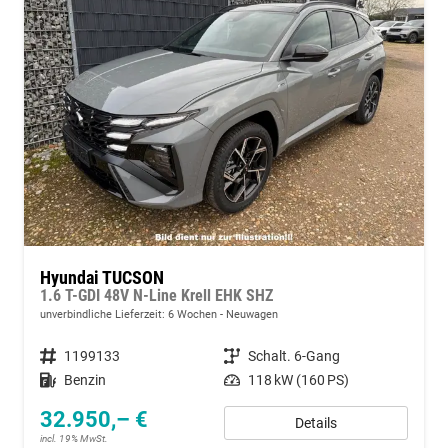
Hyundai TUCSON
1.6 T-GDI 48V N-Line Krell EHK SHZ
unverbindliche Lieferzeit:
6 Wochen
Neuwagen
Fahrzeugnummer
1199133
Getriebe
Schalt. 6-Gang
Kraftstoff
Benzin
Leistung
118 kW (160 PS)
32.950,– €
Details
incl. 19% MwSt.