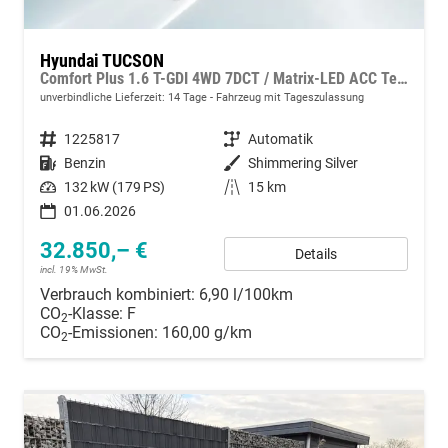
Hyundai TUCSON
Comfort Plus 1.6 T-GDI 4WD 7DCT / Matrix-LED ACC Teilleder Shz vo+hi + Lenkradheizung Elek. Heck Alu 18"
unverbindliche Lieferzeit:
14 Tage
Fahrzeug mit Tageszulassung
Fahrzeugnummer
1225817
Getriebe
Automatik
Kraftstoff
Benzin
Außenfarbe
Shimmering Silver
Leistung
132 kW (179 PS)
Kilometerstand
15 km
01.06.2026
32.850,– €
Details
incl. 19% MwSt.
Verbrauch kombiniert:
6,90 l/100km
CO
-Klasse:
F
2
CO
-Emissionen:
160,00 g/km
2