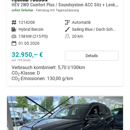
HEV 2WD Comfort Plus / Soundsystem ACC Sitz + Lenkradheiz. Alu 17" E-Heckklappe Keyless LED
sofort lieferbar
Fahrzeug mit Tageszulassung
Fahrzeugnummer
1214208
Getriebe
Automatik
Kraftstoff
Hybrid Benzin
Außenfarbe
Sailing Blue / Dach Schwarz
Leistung
158 kW (215 PS)
Kilometerstand
20 km
01.05.2026
32.950,– €
Details
incl. 19% MwSt.
Verbrauch kombiniert:
5,70 l/100km
CO
-Klasse:
D
2
CO
-Emissionen:
130,00 g/km
2