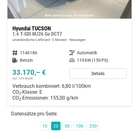
Hyundai TUCSON
1.6 T-GDI MJ26 Go DCT7
unverbindliche Lieferzeit:
5 Monate
Neuwagen
Fahrzeugnummer
1146186
Getriebe
Automatik
Kraftstoff
Benzin
Leistung
110 kW (150 PS)
33.170,– €
Details
incl. 19% MwSt.
Verbrauch kombiniert:
6,80 l/100km
CO
-Klasse:
E
2
CO
-Emissionen:
155,00 g/km
2
Datensätze pro Seite:
10
20
50
100
250