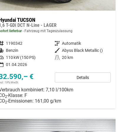
Hyundai TUCSON
1,6 T-GDi DCT N-Line - LAGER
sofort lieferbar
Fahrzeug mit Tageszulassung
Fahrzeugnummer
1190342
Getriebe
Automatik
Kraftstoff
Benzin
Außenfarbe
Abyss Black Metallic ()
Leistung
110 kW (150 PS)
Kilometerstand
20 km
01.04.2026
32.590,– €
Details
incl. 19% MwSt.
Verbrauch kombiniert:
7,10 l/100km
CO
-Klasse:
F
2
CO
-Emissionen:
161,00 g/km
2