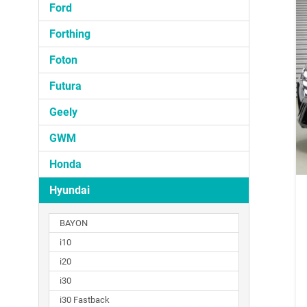
Ford
Forthing
Foton
Futura
Geely
GWM
Honda
Hyundai
BAYON
i10
i20
i30
i30 Fastback