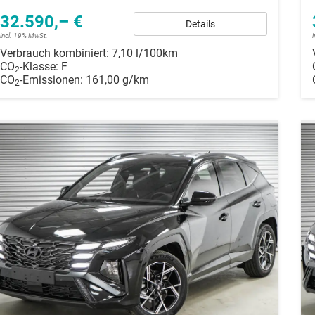
32.590,– €
Details
incl. 19% MwSt.
Verbrauch kombiniert:
7,10 l/100km
CO
-Klasse:
F
2
CO
-Emissionen:
161,00 g/km
2