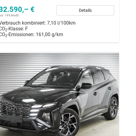
32.590,– €
Details
incl. 19% MwSt.
Verbrauch kombiniert:
7,10 l/100km
CO
-Klasse:
F
2
CO
-Emissionen:
161,00 g/km
2