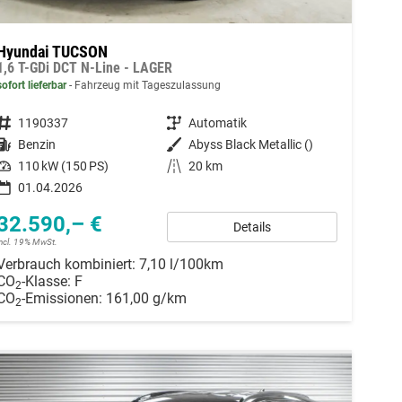
Hyundai TUCSON
1,6 T-GDi DCT N-Line - LAGER
sofort lieferbar
Fahrzeug mit Tageszulassung
Fahrzeugnummer
1190337
Getriebe
Automatik
Kraftstoff
Benzin
Außenfarbe
Abyss Black Metallic ()
Leistung
110 kW (150 PS)
Kilometerstand
20 km
01.04.2026
32.590,– €
Details
incl. 19% MwSt.
Verbrauch kombiniert:
7,10 l/100km
CO
-Klasse:
F
2
CO
-Emissionen:
161,00 g/km
2