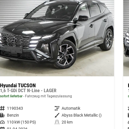
Hyundai TUCSON
1,6 T-GDi DCT N-Line - LAGER
sofort lieferbar
Fahrzeug mit Tageszulassung
Fahrzeugnummer
1190343
Getriebe
Automatik
Kraftstoff
Benzin
Außenfarbe
Abyss Black Metallic ()
Leistung
110 kW (150 PS)
Kilometerstand
20 km
01.04.2026