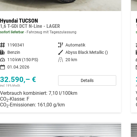
Hyundai TUCSON
1,6 T-GDi DCT N-Line - LAGER
sofort lieferbar
Fahrzeug mit Tageszulassung
Fahrzeugnummer
1190341
Getriebe
Automatik
Kraftstoff
Benzin
Außenfarbe
Abyss Black Metallic ()
Leistung
110 kW (150 PS)
Kilometerstand
20 km
01.04.2026
32.590,– €
Details
incl. 19% MwSt.
Verbrauch kombiniert:
7,10 l/100km
CO
-Klasse:
F
2
CO
-Emissionen:
161,00 g/km
2