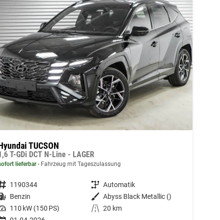
Hyundai TUCSON
1,6 T-GDi DCT N-Line - LAGER
sofort lieferbar
Fahrzeug mit Tageszulassung
Fahrzeugnummer
1190344
Getriebe
Automatik
Kraftstoff
Benzin
Außenfarbe
Abyss Black Metallic ()
Leistung
110 kW (150 PS)
Kilometerstand
20 km
01.04.2026