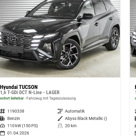
Hyundai TUCSON
1,6 T-GDi DCT N-Line - LAGER
sofort lieferbar
Fahrzeug mit Tageszulassung
Fahrzeugnummer
1190338
Getriebe
Automatik
Kraftstoff
Benzin
Außenfarbe
Abyss Black Metallic ()
Leistung
110 kW (150 PS)
Kilometerstand
20 km
01.04.2026