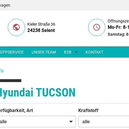
wagen.
Öffnungsze
Kieler Straße 36
Mo-Fr: 8-
24238 Selent
Samstag: 8
EPPSERVICE
UNSER TEAM
B2B
KONTAKT
fo
Hyundai TUCSON
rfügbarkeit, Art
Kraftstoff