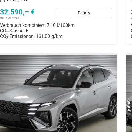
32.590,– €
Details
incl. 19% MwSt.
Verbrauch kombiniert:
7,10 l/100km
CO
-Klasse:
F
2
CO
-Emissionen:
161,00 g/km
2