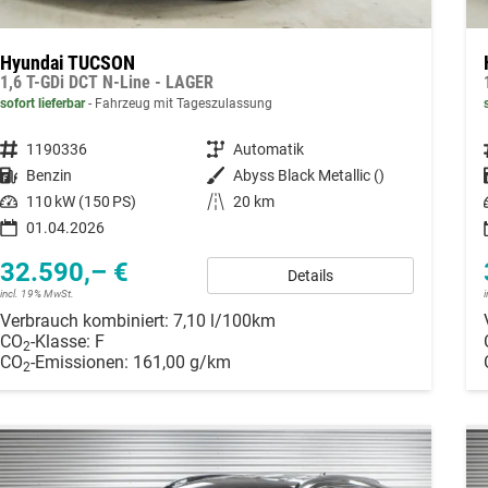
Hyundai TUCSON
1,6 T-GDi DCT N-Line - LAGER
sofort lieferbar
Fahrzeug mit Tageszulassung
Fahrzeugnummer
1190336
Getriebe
Automatik
Kraftstoff
Benzin
Außenfarbe
Abyss Black Metallic ()
Leistung
110 kW (150 PS)
Kilometerstand
20 km
01.04.2026
32.590,– €
Details
incl. 19% MwSt.
Verbrauch kombiniert:
7,10 l/100km
CO
-Klasse:
F
2
CO
-Emissionen:
161,00 g/km
2