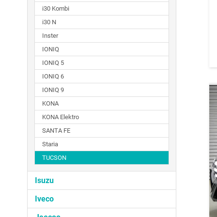
i30 Kombi
i30 N
Inster
IONIQ
IONIQ 5
IONIQ 6
IONIQ 9
KONA
KONA Elektro
SANTA FE
Staria
TUCSON
Isuzu
Iveco