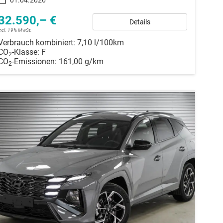
32.590,– €
Details
incl. 19% MwSt.
Verbrauch kombiniert:
7,10 l/100km
CO
-Klasse:
F
2
CO
-Emissionen:
161,00 g/km
2