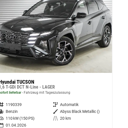
Hyundai TUCSON
1,6 T-GDi DCT N-Line - LAGER
sofort lieferbar
Fahrzeug mit Tageszulassung
Fahrzeugnummer
1190339
Getriebe
Automatik
Kraftstoff
Benzin
Außenfarbe
Abyss Black Metallic ()
Leistung
110 kW (150 PS)
Kilometerstand
20 km
01.04.2026