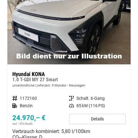
Hyundai KONA
1.0 T-GDI MY 27 Smart
unverbindliche Lieferzeit:
9 Monate
Neuwagen
Fahrzeugnummer
1172160
Getriebe
Schalt. 6-Gang
Kraftstoff
Benzin
Leistung
85 kW (116 PS)
24.970,– €
Details
incl. 19% MwSt.
Verbrauch kombiniert:
5,80 l/100km
CO
-Klasse:
D