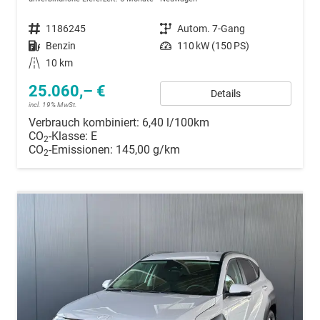
Fahrzeugnummer
1186245
Getriebe
Autom. 7-Gang
Kraftstoff
Benzin
Leistung
110 kW (150 PS)
Kilometerstand
10 km
25.060,– €
Details
incl. 19% MwSt.
Verbrauch kombiniert:
6,40 l/100km
CO
-Klasse:
E
2
CO
-Emissionen:
145,00 g/km
2