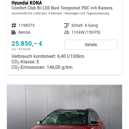
Hyundai KONA
Comfort Club Bi-LED Navi Tempomat PDC v+h Kamera
unverbindliche Lieferzeit:
4 Monate
Neuwagen mit Tageszulassung
Fahrzeugnummer
1198573
Getriebe
Schalt. 6-Gang
Kraftstoff
Benzin
Leistung
110 kW (150 PS)
25.850,– €
Details
incl. 19% MwSt.
Verbrauch kombiniert:
6,40 l/100km
CO
-Klasse:
E
2
CO
-Emissionen:
146,00 g/km
2