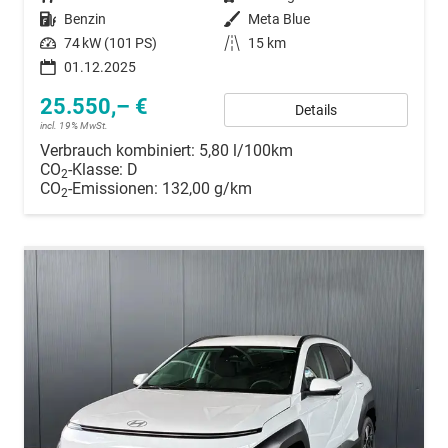
Kraftstoff
Benzin
Außenfarbe
Meta Blue
Leistung
74 kW (101 PS)
Kilometerstand
15 km
01.12.2025
25.550,– €
Details
incl. 19% MwSt.
Verbrauch kombiniert:
5,80 l/100km
CO
-Klasse:
D
2
CO
-Emissionen:
132,00 g/km
2