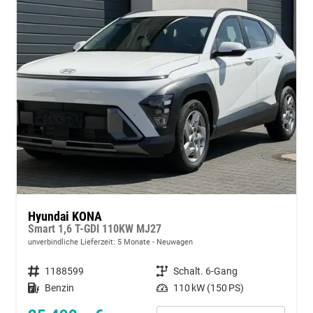
Hyundai KONA
Smart 1,6 T-GDI 110KW MJ27
unverbindliche Lieferzeit:
5 Monate
Neuwagen
Fahrzeugnummer
1188599
Getriebe
Schalt. 6-Gang
Kraftstoff
Benzin
Leistung
110 kW (150 PS)