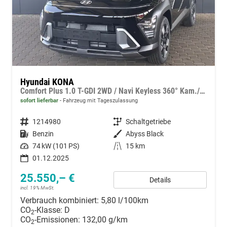
Hyundai KONA
Comfort Plus 1.0 T-GDI 2WD / Navi Keyless 360° Kam./ Sitz + Lenkradheiz. LED Alu 18"
sofort lieferbar
Fahrzeug mit Tageszulassung
Fahrzeugnummer
1214980
Getriebe
Schaltgetriebe
Kraftstoff
Benzin
Außenfarbe
Abyss Black
Leistung
74 kW (101 PS)
Kilometerstand
15 km
01.12.2025
25.550,– €
Details
incl. 19% MwSt.
Verbrauch kombiniert:
5,80 l/100km
CO
-Klasse:
D
2
CO
-Emissionen:
132,00 g/km
2