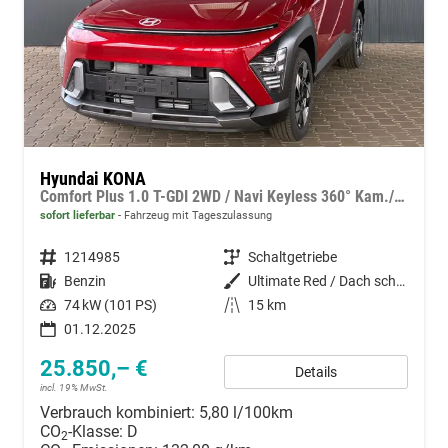
Hyundai KONA
Comfort Plus 1.0 T-GDI 2WD / Navi Keyless 360° Kam./ Sitz + Lenkradheiz. LED Alu 18"
sofort lieferbar
Fahrzeug mit Tageszulassung
Fahrzeugnummer
1214985
Getriebe
Schaltgetriebe
Kraftstoff
Benzin
Außenfarbe
Ultimate Red / Dach schwarz
Leistung
74 kW (101 PS)
Kilometerstand
15 km
01.12.2025
25.850,– €
Details
incl. 19% MwSt.
Verbrauch kombiniert:
5,80 l/100km
CO
-Klasse:
D
2