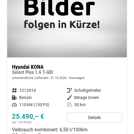
Hyundai KONA
Select Plus 1.6 T-GDI
unverbindliche Lieferzeit:
31.10.2026
Neuwagen
Fahrzeugnummer
1212914
Getriebe
Schaltgetriebe
Kraftstoff
Benzin
Außenfarbe
Mirage Green
Leistung
110 kW (150 PS)
Kilometerstand
50 km
25.490,– €
Details
incl. 19% MwSt.
Verbrauch kombiniert:
6,50 l/100km