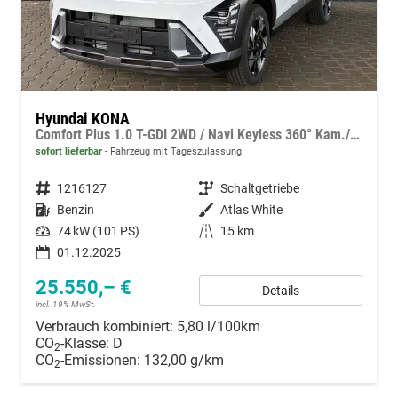
Hyundai KONA
Comfort Plus 1.0 T-GDI 2WD / Navi Keyless 360° Kam./ Sitz + Lenkradheiz. LED Alu 18"
sofort lieferbar
Fahrzeug mit Tageszulassung
Fahrzeugnummer
1216127
Getriebe
Schaltgetriebe
Kraftstoff
Benzin
Außenfarbe
Atlas White
Leistung
74 kW (101 PS)
Kilometerstand
15 km
01.12.2025
25.550,– €
Details
incl. 19% MwSt.
Verbrauch kombiniert:
5,80 l/100km
CO
-Klasse:
D
2
CO
-Emissionen:
132,00 g/km
2