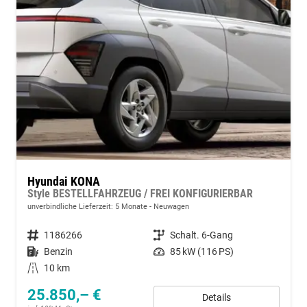
Hyundai KONA
Style BESTELLFAHRZEUG / FREI KONFIGURIERBAR
unverbindliche Lieferzeit:
5 Monate
Neuwagen
Fahrzeugnummer
1186266
Getriebe
Schalt. 6-Gang
Kraftstoff
Benzin
Leistung
85 kW (116 PS)
Kilometerstand
10 km
25.850,– €
Details