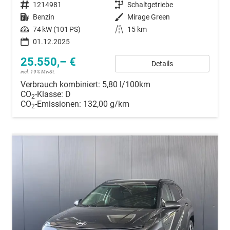
Fahrzeugnummer
1214981
Getriebe
Schaltgetriebe
Kraftstoff
Benzin
Außenfarbe
Mirage Green
Leistung
74 kW (101 PS)
Kilometerstand
15 km
01.12.2025
25.550,– €
Details
incl. 19% MwSt.
Verbrauch kombiniert:
5,80 l/100km
CO
-Klasse:
D
2
CO
-Emissionen:
132,00 g/km
2