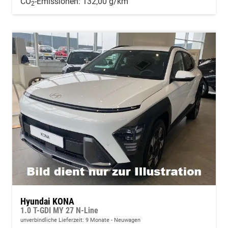
CO
-Emissionen:
132,00 g/km
2
Hyundai KONA
1.0 T-GDI MY 27 N-Line
unverbindliche Lieferzeit:
9 Monate
Neuwagen