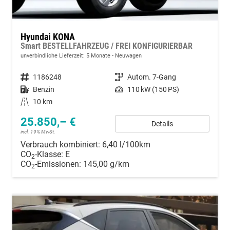
Hyundai KONA
Smart BESTELLFAHRZEUG / FREI KONFIGURIERBAR
unverbindliche Lieferzeit:
5 Monate
Neuwagen
Fahrzeugnummer
1186248
Getriebe
Autom. 7-Gang
Kraftstoff
Benzin
Leistung
110 kW (150 PS)
Kilometerstand
10 km
25.850,– €
Details
incl. 19% MwSt.
Verbrauch kombiniert:
6,40 l/100km
CO
-Klasse:
E
2
CO
-Emissionen:
145,00 g/km
2