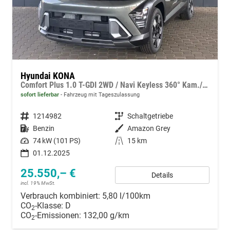
Hyundai KONA
Comfort Plus 1.0 T-GDI 2WD / Navi Keyless 360° Kam./ Sitz + Lenkradheiz. LED Alu 18"
sofort lieferbar
Fahrzeug mit Tageszulassung
Fahrzeugnummer
1214982
Getriebe
Schaltgetriebe
Kraftstoff
Benzin
Außenfarbe
Amazon Grey
Leistung
74 kW (101 PS)
Kilometerstand
15 km
01.12.2025
25.550,– €
Details
incl. 19% MwSt.
Verbrauch kombiniert:
5,80 l/100km
CO
-Klasse:
D
2
CO
-Emissionen:
132,00 g/km
2