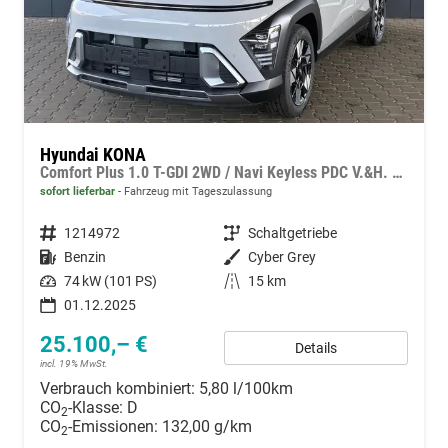
Hyundai KONA
Comfort Plus 1.0 T-GDI 2WD / Navi Keyless PDC V.&H. Kamera Sitz & Lenkr.Heiz./ LED Privacy
sofort lieferbar
Fahrzeug mit Tageszulassung
Fahrzeugnummer
1214972
Getriebe
Schaltgetriebe
Kraftstoff
Benzin
Außenfarbe
Cyber Grey
Leistung
74 kW (101 PS)
Kilometerstand
15 km
01.12.2025
25.100,– €
Details
incl. 19% MwSt.
Verbrauch kombiniert:
5,80 l/100km
CO
-Klasse:
D
2
CO
-Emissionen:
132,00 g/km
2