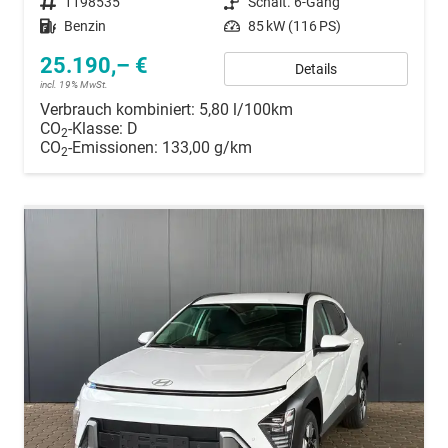
Fahrzeugnummer
1198535
Getriebe
Schalt. 6-Gang
Kraftstoff
Benzin
Leistung
85 kW (116 PS)
25.190,– €
Details
incl. 19% MwSt.
Verbrauch kombiniert:
5,80 l/100km
CO
-Klasse:
D
2
CO
-Emissionen:
133,00 g/km
2