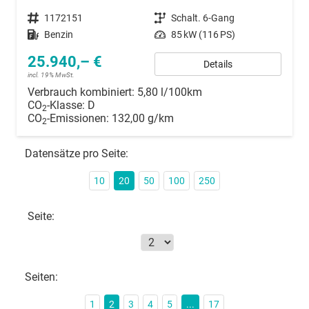
Fahrzeugnummer
1172151
Getriebe
Schalt. 6-Gang
Kraftstoff
Benzin
Leistung
85 kW (116 PS)
25.940,– €
Details
incl. 19% MwSt.
Verbrauch kombiniert:
5,80 l/100km
CO
-Klasse:
D
2
CO
-Emissionen:
132,00 g/km
2
Datensätze pro Seite:
10
20
50
100
250
Seite:
Seiten:
1
2
3
4
5
...
17