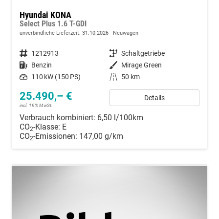
Hyundai KONA
Select Plus 1.6 T-GDI
unverbindliche Lieferzeit:
31.10.2026
Neuwagen
Fahrzeugnummer
1212913
Getriebe
Schaltgetriebe
Kraftstoff
Benzin
Außenfarbe
Mirage Green
Leistung
110 kW (150 PS)
Kilometerstand
50 km
25.490,– €
Details
incl. 19% MwSt.
Verbrauch kombiniert:
6,50 l/100km
CO
-Klasse:
E
2
CO
-Emissionen:
147,00 g/km
2