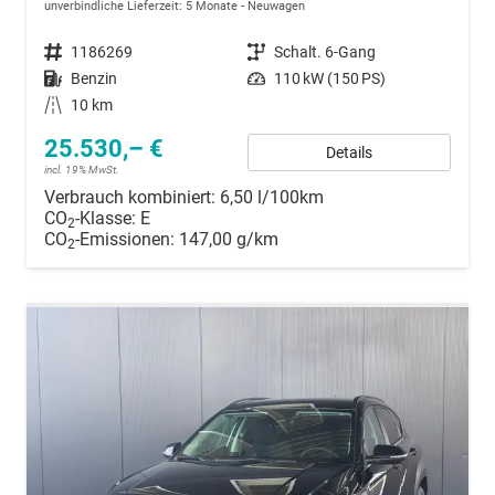
unverbindliche Lieferzeit:
5 Monate
Neuwagen
Fahrzeugnummer
1186269
Getriebe
Schalt. 6-Gang
Kraftstoff
Benzin
Leistung
110 kW (150 PS)
Kilometerstand
10 km
25.530,– €
Details
incl. 19% MwSt.
Verbrauch kombiniert:
6,50 l/100km
CO
-Klasse:
E
2
CO
-Emissionen:
147,00 g/km
2