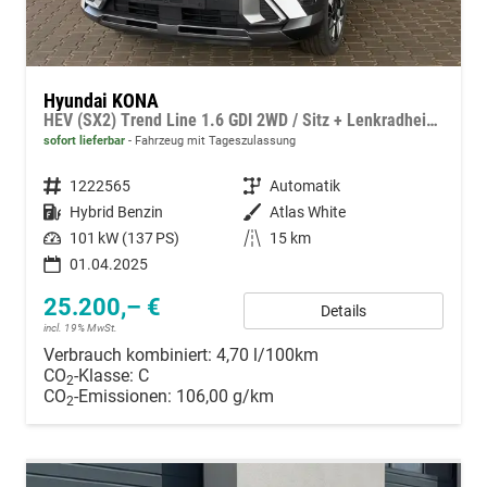
Hyundai KONA
HEV (SX2) Trend Line 1.6 GDI 2WD / Sitz + Lenkradheizung Tempomat Alu 18"
sofort lieferbar
Fahrzeug mit Tageszulassung
Fahrzeugnummer
1222565
Getriebe
Automatik
Kraftstoff
Hybrid Benzin
Außenfarbe
Atlas White
Leistung
101 kW (137 PS)
Kilometerstand
15 km
01.04.2025
25.200,– €
Details
incl. 19% MwSt.
Verbrauch kombiniert:
4,70 l/100km
CO
-Klasse:
C
2
CO
-Emissionen:
106,00 g/km
2