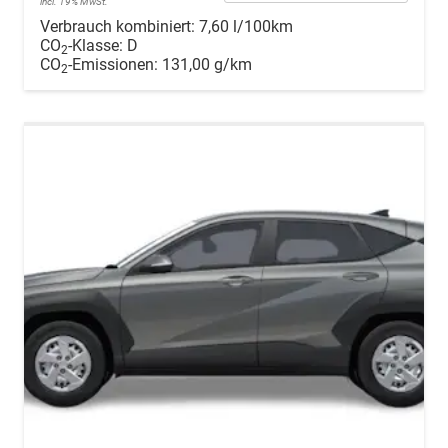
incl. 19% MwSt.
Verbrauch kombiniert:
7,60 l/100km
CO
-Klasse:
D
2
CO
-Emissionen:
131,00 g/km
2