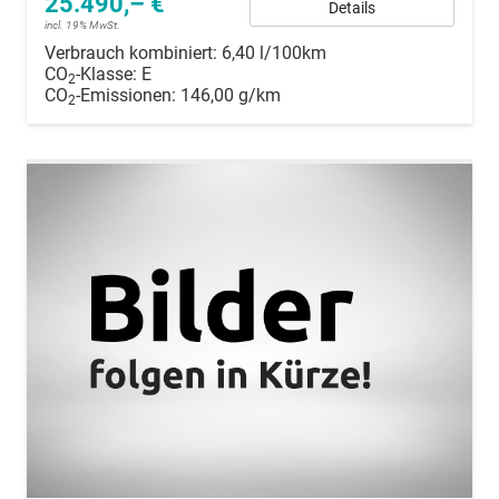
25.490,– €
Details
incl. 19% MwSt.
Verbrauch kombiniert:
6,40 l/100km
CO
-Klasse:
E
2
CO
-Emissionen:
146,00 g/km
2