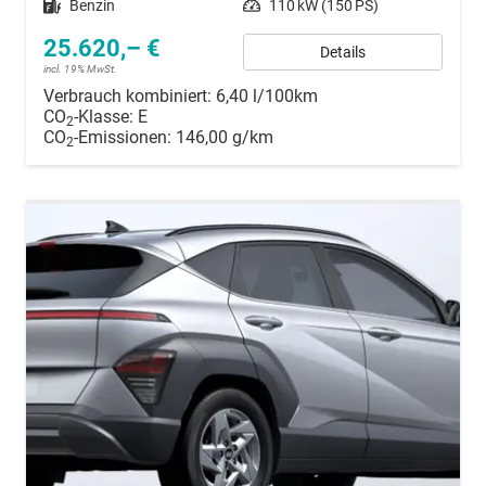
Kraftstoff
Benzin
Leistung
110 kW (150 PS)
25.620,– €
Details
incl. 19% MwSt.
Verbrauch kombiniert:
6,40 l/100km
CO
-Klasse:
E
2
CO
-Emissionen:
146,00 g/km
2