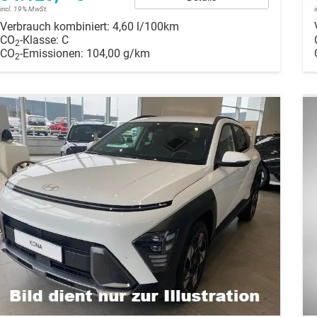
incl. 19% MwSt.
Verbrauch kombiniert:
4,60 l/100km
CO
-Klasse:
C
2
CO
-Emissionen:
104,00 g/km
2