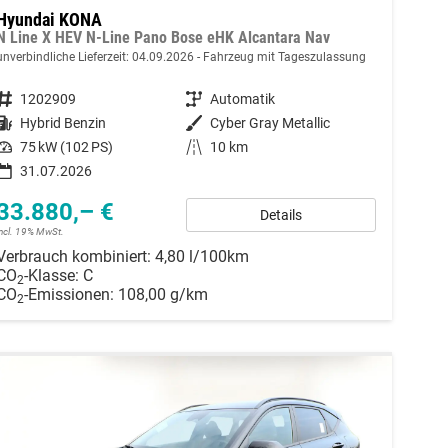
Hyundai KONA
N Line X HEV N-Line Pano Bose eHK Alcantara Nav
unverbindliche Lieferzeit:
04.09.2026
Fahrzeug mit Tageszulassung
Fahrzeugnummer
1202909
Getriebe
Automatik
Kraftstoff
Hybrid Benzin
Außenfarbe
Cyber Gray Metallic
Leistung
75 kW (102 PS)
Kilometerstand
10 km
31.07.2026
33.880,– €
Details
incl. 19% MwSt.
Verbrauch kombiniert:
4,80 l/100km
CO
-Klasse:
C
2
CO
-Emissionen:
108,00 g/km
2