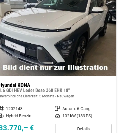
Hyundai KONA
1.6 GDI HEV Leder Bose 360 EHK 18"
unverbindliche Lieferzeit:
5 Monate
Neuwagen
Fahrzeugnummer
1202148
Getriebe
Autom. 6-Gang
Kraftstoff
Hybrid Benzin
Leistung
102 kW (139 PS)
33.770,– €
Details