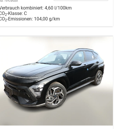
incl. 19% MwSt.
Verbrauch kombiniert:
4,60 l/100km
CO
-Klasse:
C
2
CO
-Emissionen:
104,00 g/km
2