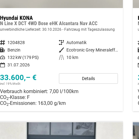
Hyundai KONA
N Line X DCT 4WD Bose eHK Alcantara Nav ACC
unverbindliche Lieferzeit:
30.10.2026
Fahrzeug mit Tageszulassung
Fahrzeugnummer
1204828
Getriebe
Automatik
Kraftstoff
Benzin
Außenfarbe
Ecotronic Grey Mineraleffekt
Leistung
132 kW (179 PS)
Kilometerstand
10 km
31.07.2026
33.600,– €
Details
incl. 19% MwSt.
Verbrauch kombiniert:
7,00 l/100km
CO
-Klasse:
F
2
CO
-Emissionen:
163,00 g/km
2