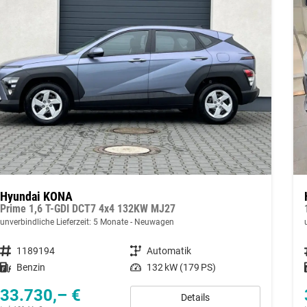
Hyundai KONA
Prime 1,6 T-GDI DCT7 4x4 132KW MJ27
unverbindliche Lieferzeit:
5 Monate
Neuwagen
Fahrzeugnummer
1189194
Getriebe
Automatik
Kraftstoff
Benzin
Leistung
132 kW (179 PS)
33.730,– €
Details