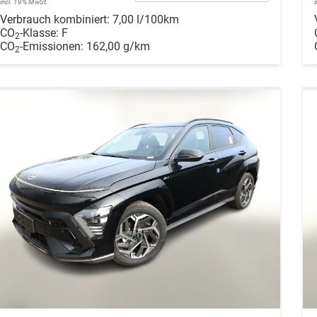
incl. 19% MwSt.
Verbrauch kombiniert:
7,00 l/100km
CO
-Klasse:
F
2
CO
-Emissionen:
162,00 g/km
2