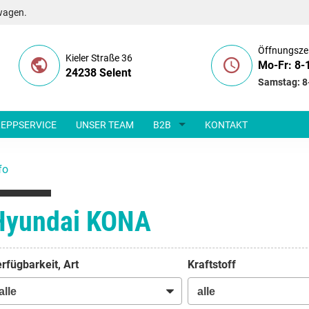
wagen.
Öffnungsze
Kieler Straße 36
Mo-Fr: 8-
24238 Selent
Samstag: 8
EPPSERVICE
UNSER TEAM
B2B
KONTAKT
fo
Hyundai KONA
rfügbarkeit, Art
Kraftstoff