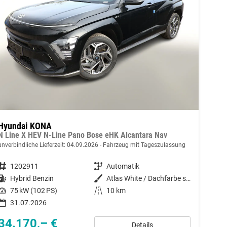
Hyundai KONA
N Line X HEV N-Line Pano Bose eHK Alcantara Nav
unverbindliche Lieferzeit:
04.09.2026
Fahrzeug mit Tageszulassung
Fahrzeugnummer
1202911
Getriebe
Automatik
Kraftstoff
Hybrid Benzin
Außenfarbe
Atlas White / Dachfarbe schwarz
Leistung
75 kW (102 PS)
Kilometerstand
10 km
31.07.2026
34.170,– €
Details