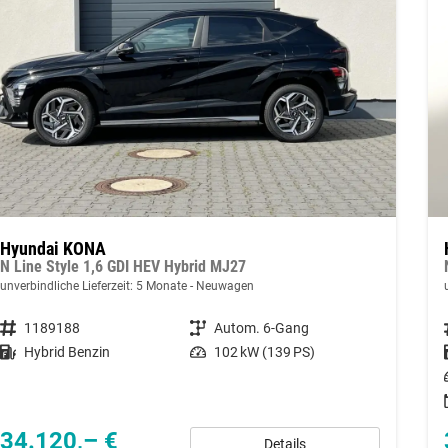
Hyundai KONA
N Line Style 1,6 GDI HEV Hybrid MJ27
unverbindliche Lieferzeit:
5 Monate
Neuwagen
Fahrzeugnummer
1189188
Getriebe
Autom. 6-Gang
Kraftstoff
Hybrid Benzin
Leistung
102 kW (139 PS)
34.120,– €
Details