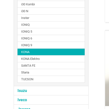
i30 Kombi
i30 N
Inster
IONIQ
IONIQ 5
IONIQ 6
IONIQ 9
KONA
KONA Elektro
SANTA FE
Staria
TUCSON
Isuzu
Iveco