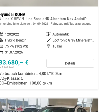
Hyundai KONA
N Line X HEV N-Line Bose eHK Alcantara Nav AssistP
unverbindliche Lieferzeit:
04.09.2026
Fahrzeug mit Tageszulassung
Fahrzeugnummer
1202922
Getriebe
Automatik
Kraftstoff
Hybrid Benzin
Außenfarbe
Ecotronic Grey Mineraleffekt / D
Leistung
75 kW (102 PS)
Kilometerstand
10 km
31.07.2026
33.680,– €
Details
incl. 19% MwSt.
Verbrauch kombiniert:
4,80 l/100km
CO
-Klasse:
C
2
CO
-Emissionen:
108,00 g/km
2