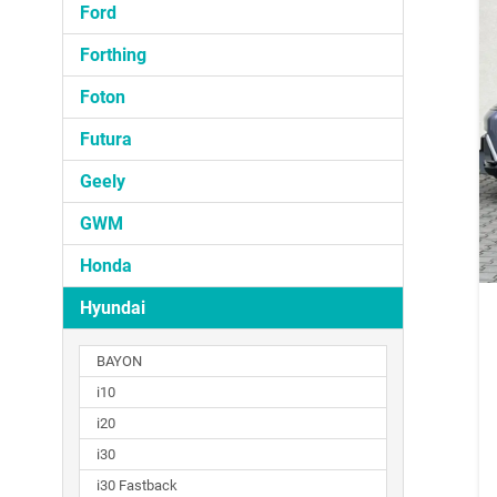
Ford
Forthing
Foton
Futura
Geely
GWM
Honda
Hyundai
BAYON
i10
i20
i30
i30 Fastback