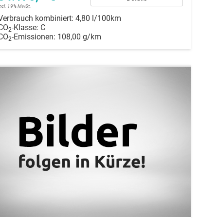
incl. 19% MwSt.
Verbrauch kombiniert:
4,80 l/100km
CO
-Klasse:
C
2
CO
-Emissionen:
108,00 g/km
2