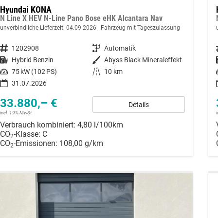
Hyundai KONA
N Line X HEV N-Line Pano Bose eHK Alcantara Nav
unverbindliche Lieferzeit:
04.09.2026
Fahrzeug mit Tageszulassung
Fahrzeugnummer
1202908
Getriebe
Automatik
Kraftstoff
Hybrid Benzin
Außenfarbe
Abyss Black Mineraleffekt
Leistung
75 kW (102 PS)
Kilometerstand
10 km
31.07.2026
33.880,– €
Details
incl. 19% MwSt.
Verbrauch kombiniert:
4,80 l/100km
CO
-Klasse:
C
2
CO
-Emissionen:
108,00 g/km
2