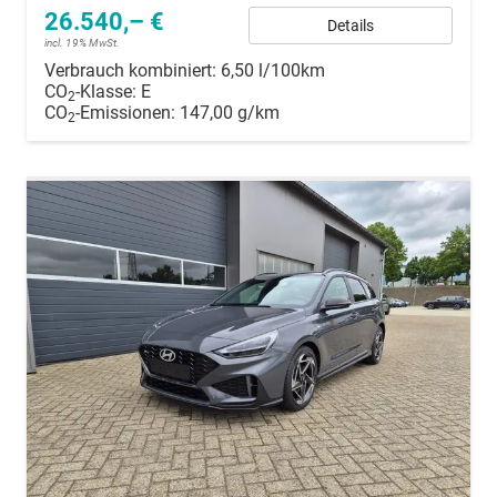
26.540,– €
Details
incl. 19% MwSt.
Verbrauch kombiniert:
6,50 l/100km
CO
-Klasse:
E
2
CO
-Emissionen:
147,00 g/km
2