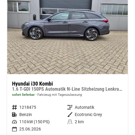
Hyundai i30 Kombi
1.6 T-GDI 150PS Automatik N-Line Sitzheizung Lenkradheizung Klimaautomatik Navi 10,3"-Touchscreen Bluelink Apple CarPlay + Android Auto PDC v+h Rückf.Kamera 18-LM
sofort lieferbar
Fahrzeug mit Tageszulassung
Fahrzeugnummer
1218475
Getriebe
Automatik
Kraftstoff
Benzin
Außenfarbe
Ecotronic Grey
Leistung
110 kW (150 PS)
Kilometerstand
2 km
25.06.2026