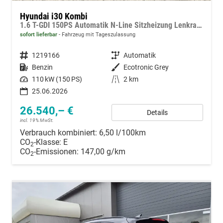
Hyundai i30 Kombi
1.6 T-GDI 150PS Automatik N-Line Sitzheizung Lenkradheizung Klimaautomatik Navi 10,3"-Touchscreen Bluelink Apple CarPlay + Android Auto PDC v+h Rückf.Kamera 18-LM
sofort lieferbar
Fahrzeug mit Tageszulassung
Fahrzeugnummer
1219166
Getriebe
Automatik
Kraftstoff
Benzin
Außenfarbe
Ecotronic Grey
Leistung
110 kW (150 PS)
Kilometerstand
2 km
25.06.2026
26.540,– €
Details
incl. 19% MwSt.
Verbrauch kombiniert:
6,50 l/100km
CO
-Klasse:
E
2
CO
-Emissionen:
147,00 g/km
2