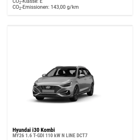
CO
-Klasse:
E
2
CO
-Emissionen:
143,00 g/km
2
Hyundai i30 Kombi
MY26 1.6 T-GDI 110 kW N LINE DCT7