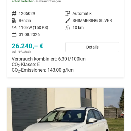
sofort lieferbar
Gebrauchtwagen
Fahrzeugnummer
1205029
Getriebe
Automatik
Kraftstoff
Benzin
Außenfarbe
SHIMMERING SILVER
Leistung
110 kW (150 PS)
Kilometerstand
10 km
01.08.2026
26.240,– €
Details
incl. 19% MwSt.
Verbrauch kombiniert:
6,30 l/100km
CO
-Klasse:
E
2
CO
-Emissionen:
143,00 g/km
2