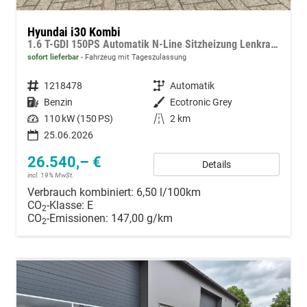
Hyundai i30 Kombi
1.6 T-GDI 150PS Automatik N-Line Sitzheizung Lenkradheizung Klimaautomatik Navi 10,3"-Touchscreen Bluelink Apple CarPlay + Android Auto PDC v+h Rückf.Kamera 18-LM
sofort lieferbar
Fahrzeug mit Tageszulassung
Fahrzeugnummer
1218478
Getriebe
Automatik
Kraftstoff
Benzin
Außenfarbe
Ecotronic Grey
Leistung
110 kW (150 PS)
Kilometerstand
2 km
25.06.2026
26.540,– €
Details
incl. 19% MwSt.
Verbrauch kombiniert:
6,50 l/100km
CO
-Klasse:
E
2
CO
-Emissionen:
147,00 g/km
2