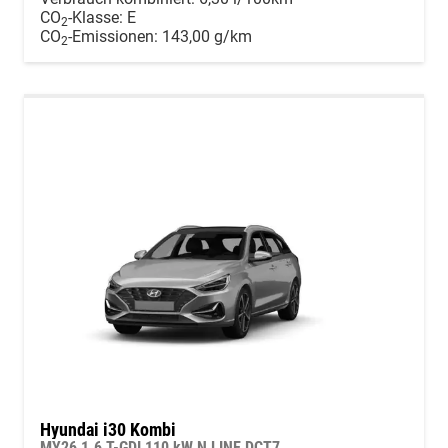
CO
-Klasse:
E
2
CO
-Emissionen:
143,00 g/km
2
Hyundai i30 Kombi
MY26 1.6 T-GDI 110 kW N LINE DCT7