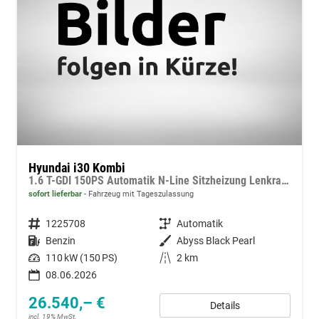
Hyundai i30 Kombi
1.6 T-GDI 150PS Automatik N-Line Sitzheizung Lenkradheizung Klimaautomatik Navi 10,3"-Touchscreen Bluelink Apple CarPlay + Android Auto PDC v+h Rückf.Kamera 18-LM
sofort lieferbar
Fahrzeug mit Tageszulassung
Fahrzeugnummer
1225708
Getriebe
Automatik
Kraftstoff
Benzin
Außenfarbe
Abyss Black Pearl
Leistung
110 kW (150 PS)
Kilometerstand
2 km
08.06.2026
26.540,– €
Details
incl. 19% MwSt.