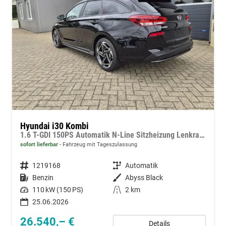
Hyundai i30 Kombi
1.6 T-GDI 150PS Automatik N-Line Sitzheizung Lenkradheizung Klimaautomatik Navi 10,3"-Touchscreen Bluelink Apple CarPlay + Android Auto PDC v+h Rückf.Kamera 18-LM
sofort lieferbar
Fahrzeug mit Tageszulassung
Fahrzeugnummer
1219168
Getriebe
Automatik
Kraftstoff
Benzin
Außenfarbe
Abyss Black
Leistung
110 kW (150 PS)
Kilometerstand
2 km
25.06.2026
26.540,– €
Details