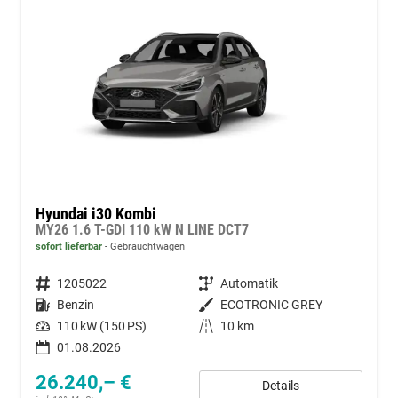
Hyundai i30 Kombi
MY26 1.6 T-GDI 110 kW N LINE DCT7
sofort lieferbar
Gebrauchtwagen
Fahrzeugnummer
1205022
Getriebe
Automatik
Kraftstoff
Benzin
Außenfarbe
ECOTRONIC GREY
Leistung
110 kW (150 PS)
Kilometerstand
10 km
01.08.2026
26.240,– €
Details