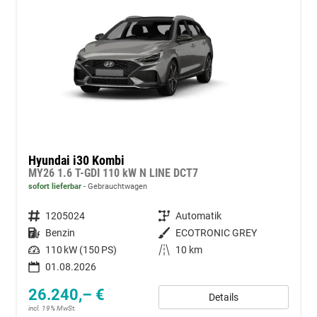
Hyundai i30 Kombi
MY26 1.6 T-GDI 110 kW N LINE DCT7
sofort lieferbar
Gebrauchtwagen
Fahrzeugnummer
1205024
Getriebe
Automatik
Kraftstoff
Benzin
Außenfarbe
ECOTRONIC GREY
Leistung
110 kW (150 PS)
Kilometerstand
10 km
01.08.2026
26.240,– €
Details
incl. 19% MwSt.