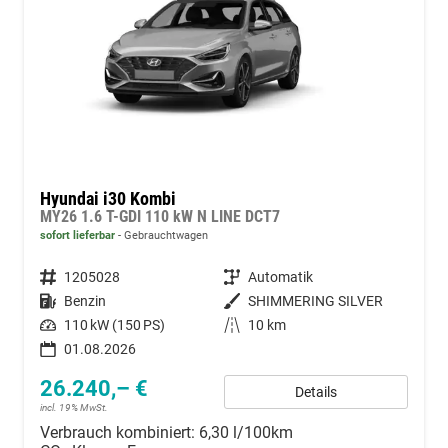
Hyundai i30 Kombi
MY26 1.6 T-GDI 110 kW N LINE DCT7
sofort lieferbar
Gebrauchtwagen
Fahrzeugnummer
1205028
Getriebe
Automatik
Kraftstoff
Benzin
Außenfarbe
SHIMMERING SILVER
Leistung
110 kW (150 PS)
Kilometerstand
10 km
01.08.2026
26.240,– €
Details
incl. 19% MwSt.
Verbrauch kombiniert:
6,30 l/100km