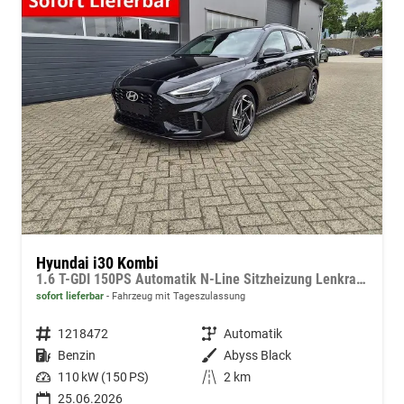
Hyundai i30 Kombi
1.6 T-GDI 150PS Automatik N-Line Sitzheizung Lenkradheizung Klimaautomatik Navi 10,3"-Touchscreen Bluelink Apple CarPlay + Android Auto PDC v+h Rückf.Kamera 18-LM
sofort lieferbar
Fahrzeug mit Tageszulassung
Fahrzeugnummer
1218472
Getriebe
Automatik
Kraftstoff
Benzin
Außenfarbe
Abyss Black
Leistung
110 kW (150 PS)
Kilometerstand
2 km
25.06.2026