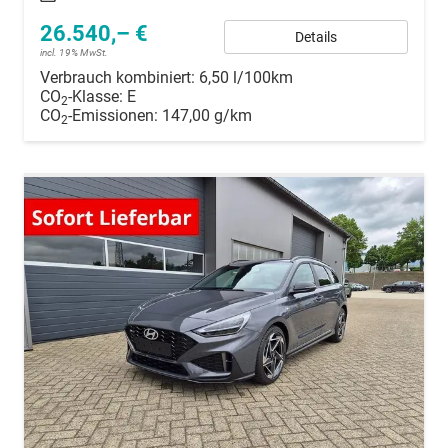
26.540,– €
Details
incl. 19% MwSt.
Verbrauch kombiniert:
6,50 l/100km
CO
-Klasse:
E
2
CO
-Emissionen:
147,00 g/km
2