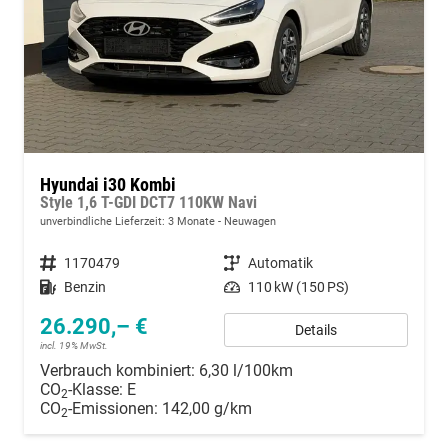
Hyundai i30 Kombi
Style 1,6 T-GDI DCT7 110KW Navi
unverbindliche Lieferzeit:
3 Monate
Neuwagen
Fahrzeugnummer
1170479
Getriebe
Automatik
Kraftstoff
Benzin
Leistung
110 kW (150 PS)
26.290,– €
Details
incl. 19% MwSt.
Verbrauch kombiniert:
6,30 l/100km
CO
-Klasse:
E
2
CO
-Emissionen:
142,00 g/km
2