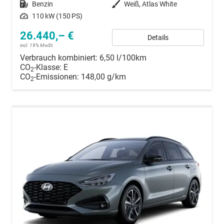
Kraftstoff
Benzin
Außenfarbe
Weiß, Atlas White
Leistung
110 kW (150 PS)
26.440,– €
Details
incl. 19% MwSt.
Verbrauch kombiniert:
6,50 l/100km
CO
-Klasse:
E
2
CO
-Emissionen:
148,00 g/km
2