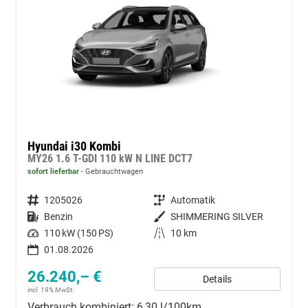
Hyundai i30 Kombi
MY26 1.6 T-GDI 110 kW N LINE DCT7
sofort lieferbar
Gebrauchtwagen
Fahrzeugnummer
1205026
Getriebe
Automatik
Kraftstoff
Benzin
Außenfarbe
SHIMMERING SILVER
Leistung
110 kW (150 PS)
Kilometerstand
10 km
01.08.2026
26.240,– €
Details
incl. 19% MwSt.
Verbrauch kombiniert:
6,30 l/100km