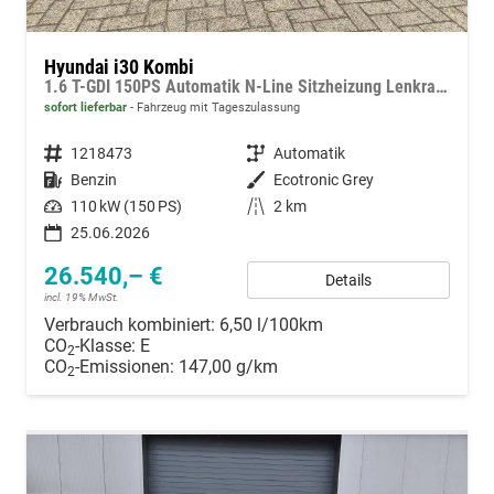
Hyundai i30 Kombi
1.6 T-GDI 150PS Automatik N-Line Sitzheizung Lenkradheizung Klimaautomatik Navi 10,3"-Touchscreen Bluelink Apple CarPlay + Android Auto PDC v+h Rückf.Kamera 18-LM
sofort lieferbar
Fahrzeug mit Tageszulassung
Fahrzeugnummer
1218473
Getriebe
Automatik
Kraftstoff
Benzin
Außenfarbe
Ecotronic Grey
Leistung
110 kW (150 PS)
Kilometerstand
2 km
25.06.2026
26.540,– €
Details
incl. 19% MwSt.
Verbrauch kombiniert:
6,50 l/100km
CO
-Klasse:
E
2
CO
-Emissionen:
147,00 g/km
2