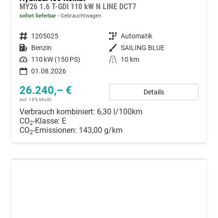
MY26 1.6 T-GDI 110 kW N LINE DCT7
sofort lieferbar
Gebrauchtwagen
Fahrzeugnummer
1205025
Getriebe
Automatik
Kraftstoff
Benzin
Außenfarbe
SAILING BLUE
Leistung
110 kW (150 PS)
Kilometerstand
10 km
01.08.2026
26.240,– €
Details
incl. 19% MwSt.
Verbrauch kombiniert:
6,30 l/100km
CO
-Klasse:
E
2
CO
-Emissionen:
143,00 g/km
2