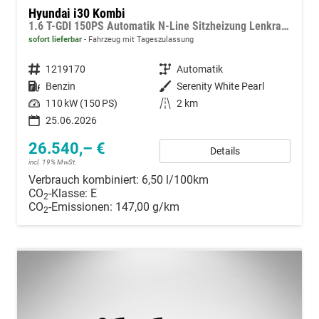
Hyundai i30 Kombi
1.6 T-GDI 150PS Automatik N-Line Sitzheizung Lenkradheizung Klimaautomatik Navi 10,3"-Touchscreen Bluelink Apple CarPlay + Android Auto PDC v+h Rückf.Kamera 18-LM
sofort lieferbar
Fahrzeug mit Tageszulassung
Fahrzeugnummer
1219170
Getriebe
Automatik
Kraftstoff
Benzin
Außenfarbe
Serenity White Pearl
Leistung
110 kW (150 PS)
Kilometerstand
2 km
25.06.2026
26.540,– €
Details
incl. 19% MwSt.
Verbrauch kombiniert:
6,50 l/100km
CO
-Klasse:
E
2
CO
-Emissionen:
147,00 g/km
2