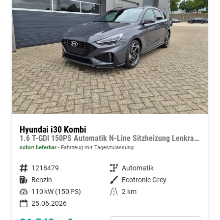
Hyundai i30 Kombi
1.6 T-GDI 150PS Automatik N-Line Sitzheizung Lenkradheizung Klimaautomatik Navi 10,3"-Touchscreen Bluelink Apple CarPlay + Android Auto PDC v+h Rückf.Kamera 18-LM
sofort lieferbar
Fahrzeug mit Tageszulassung
Fahrzeugnummer
1218479
Getriebe
Automatik
Kraftstoff
Benzin
Außenfarbe
Ecotronic Grey
Leistung
110 kW (150 PS)
Kilometerstand
2 km
25.06.2026