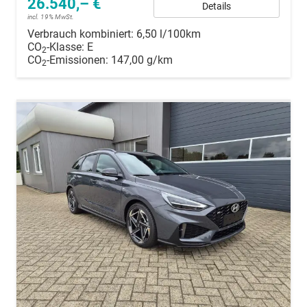
26.540,– €
Details
incl. 19% MwSt.
Verbrauch kombiniert:
6,50 l/100km
CO
-Klasse:
E
2
CO
-Emissionen:
147,00 g/km
2