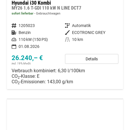
Hyundai i30 Kombi
MY26 1.6 T-GDI 110 kW N LINE DCT7
sofort lieferbar
Gebrauchtwagen
Fahrzeugnummer
1205023
Getriebe
Automatik
Kraftstoff
Benzin
Außenfarbe
ECOTRONIC GREY
Leistung
110 kW (150 PS)
Kilometerstand
10 km
01.08.2026
26.240,– €
Details
incl. 19% MwSt.
Verbrauch kombiniert:
6,30 l/100km
CO
-Klasse:
E
2
CO
-Emissionen:
143,00 g/km
2