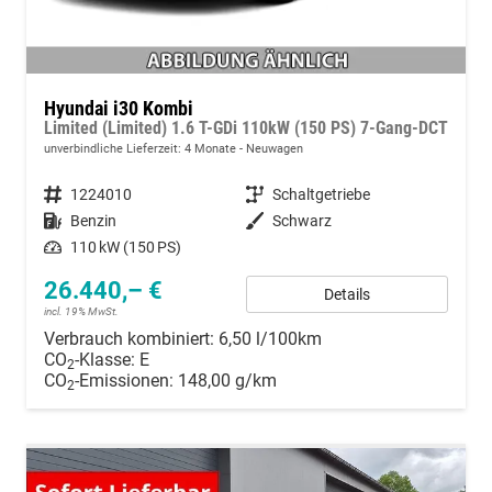
Hyundai i30 Kombi
Limited (Limited) 1.6 T-GDi 110kW (150 PS) 7-Gang-DCT
unverbindliche Lieferzeit:
4 Monate
Neuwagen
Fahrzeugnummer
1224010
Getriebe
Schaltgetriebe
Kraftstoff
Benzin
Außenfarbe
Schwarz
Leistung
110 kW (150 PS)
26.440,– €
Details
incl. 19% MwSt.
Verbrauch kombiniert:
6,50 l/100km
CO
-Klasse:
E
2
CO
-Emissionen:
148,00 g/km
2