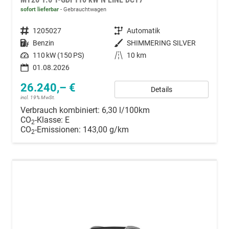
sofort lieferbar
Gebrauchtwagen
Fahrzeugnummer
1205027
Getriebe
Automatik
Kraftstoff
Benzin
Außenfarbe
SHIMMERING SILVER
Leistung
110 kW (150 PS)
Kilometerstand
10 km
01.08.2026
26.240,– €
Details
incl. 19% MwSt.
Verbrauch kombiniert:
6,30 l/100km
CO
-Klasse:
E
2
CO
-Emissionen:
143,00 g/km
2