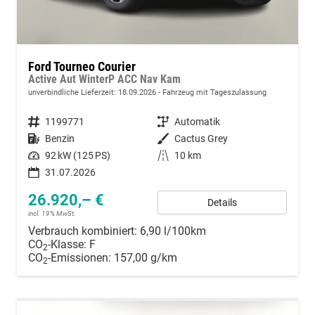
Ford Tourneo Courier
Active Aut WinterP ACC Nav Kam
unverbindliche Lieferzeit:
18.09.2026
Fahrzeug mit Tageszulassung
Fahrzeugnummer
1199771
Getriebe
Automatik
Kraftstoff
Benzin
Außenfarbe
Cactus Grey
Leistung
92 kW (125 PS)
Kilometerstand
10 km
31.07.2026
26.920,– €
Details
incl. 19% MwSt.
Verbrauch kombiniert:
6,90 l/100km
CO
-Klasse:
F
2
CO
-Emissionen:
157,00 g/km
2