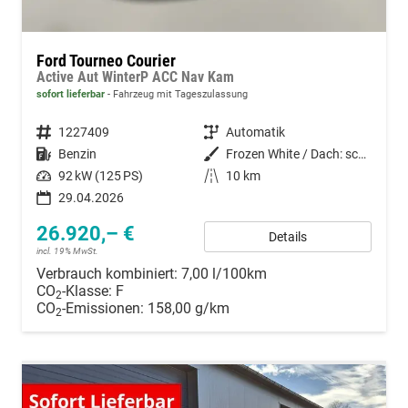
Ford Tourneo Courier
Active Aut WinterP ACC Nav Kam
sofort lieferbar
Fahrzeug mit Tageszulassung
Fahrzeugnummer
1227409
Getriebe
Automatik
Kraftstoff
Benzin
Außenfarbe
Frozen White / Dach: schwarz
Leistung
92 kW (125 PS)
Kilometerstand
10 km
29.04.2026
26.920,– €
Details
incl. 19% MwSt.
Verbrauch kombiniert:
7,00 l/100km
CO
-Klasse:
F
2
CO
-Emissionen:
158,00 g/km
2