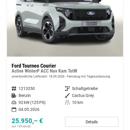
Ford Tourneo Courier
Active WinterP ACC Nav Kam TotW
unverbindliche Lieferzeit:
18.09.2026
Fahrzeug mit Tageszulassung
Fahrzeugnummer
1213250
Getriebe
Schaltgetriebe
Kraftstoff
Benzin
Außenfarbe
Cactus Grey
Leistung
92 kW (125 PS)
Kilometerstand
10 km
04.05.2026
25.950,– €
Details
incl. 19% MwSt.