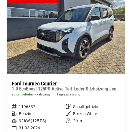
Ford Tourneo Courier
1.0 EcoBoost 125PS Active Teil-Leder Sitzheizung Lenkradheizung Klimaautomatik PDC v+h Rückf.-Kamera ACC TWA Frontscheibe beheizb. Ford-Navi SYNC4 Apple CarPlay + Android Auto
sofort lieferbar
Fahrzeug mit Tageszulassung
Fahrzeugnummer
1196837
Getriebe
Schaltgetriebe
Kraftstoff
Benzin
Außenfarbe
Frozen White
Leistung
92 kW (125 PS)
Kilometerstand
2 km
31.03.2026