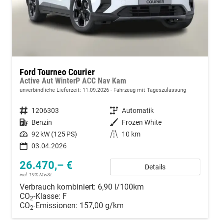
Ford Tourneo Courier
Active Aut WinterP ACC Nav Kam
unverbindliche Lieferzeit:
11.09.2026
Fahrzeug mit Tageszulassung
Fahrzeugnummer
1206303
Getriebe
Automatik
Kraftstoff
Benzin
Außenfarbe
Frozen White
Leistung
92 kW (125 PS)
Kilometerstand
10 km
03.04.2026
26.470,– €
Details
incl. 19% MwSt.
Verbrauch kombiniert:
6,90 l/100km
CO
-Klasse:
F
2
CO
-Emissionen:
157,00 g/km
2