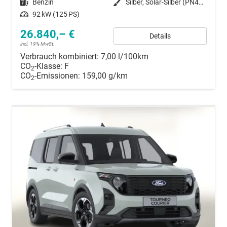
Kraftstoff
Benzin
Außenfarbe
Silber, Solar-Silber (PN4HS0)
Leistung
92 kW (125 PS)
26.840,– €
Details
incl. 19% MwSt.
Verbrauch kombiniert:
7,00 l/100km
CO
-Klasse:
F
2
CO
-Emissionen:
159,00 g/km
2