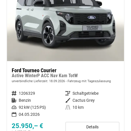
Ford Tourneo Courier
Active WinterP ACC Nav Kam TotW
unverbindliche Lieferzeit:
18.09.2026
Fahrzeug mit Tageszulassung
Fahrzeugnummer
1206329
Getriebe
Schaltgetriebe
Kraftstoff
Benzin
Außenfarbe
Cactus Grey
Leistung
92 kW (125 PS)
Kilometerstand
10 km
04.05.2026
25.950,– €
Details