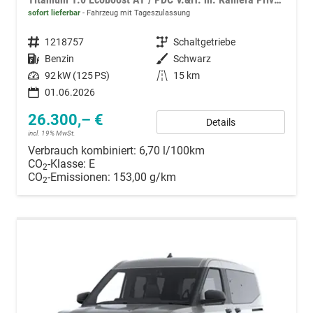
sofort lieferbar
Fahrzeug mit Tageszulassung
Fahrzeugnummer
1218757
Getriebe
Schaltgetriebe
Kraftstoff
Benzin
Außenfarbe
Schwarz
Leistung
92 kW (125 PS)
Kilometerstand
15 km
01.06.2026
26.300,– €
Details
incl. 19% MwSt.
Verbrauch kombiniert:
6,70 l/100km
CO
-Klasse:
E
2
CO
-Emissionen:
153,00 g/km
2