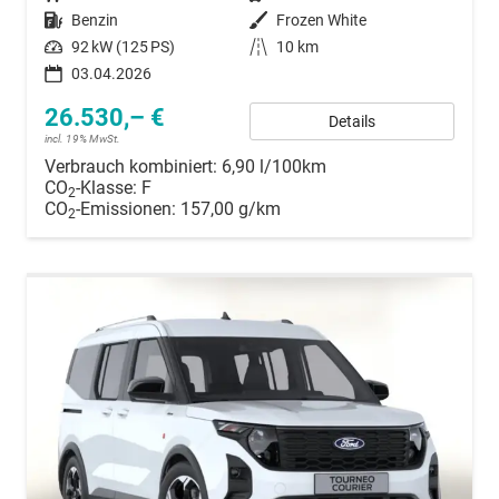
Kraftstoff
Benzin
Außenfarbe
Frozen White
Leistung
92 kW (125 PS)
Kilometerstand
10 km
03.04.2026
26.530,– €
Details
incl. 19% MwSt.
Verbrauch kombiniert:
6,90 l/100km
CO
-Klasse:
F
2
CO
-Emissionen:
157,00 g/km
2