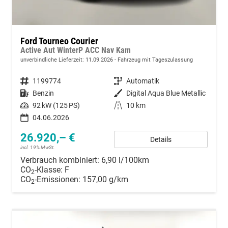
Ford Tourneo Courier
Active Aut WinterP ACC Nav Kam
unverbindliche Lieferzeit:
11.09.2026
Fahrzeug mit Tageszulassung
Fahrzeugnummer
1199774
Getriebe
Automatik
Kraftstoff
Benzin
Außenfarbe
Digital Aqua Blue Metallic
Leistung
92 kW (125 PS)
Kilometerstand
10 km
04.06.2026
26.920,– €
Details
incl. 19% MwSt.
Verbrauch kombiniert:
6,90 l/100km
CO
-Klasse:
F
2
CO
-Emissionen:
157,00 g/km
2