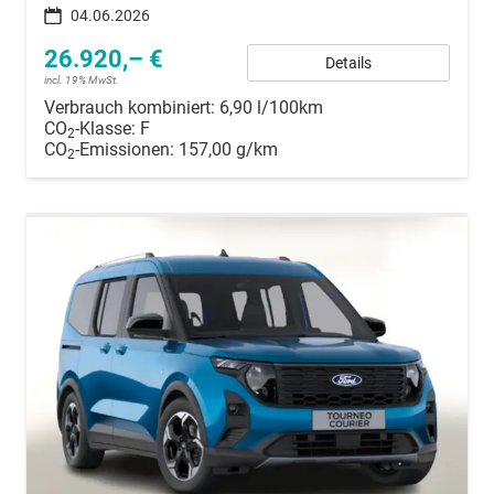
04.06.2026
26.920,– €
Details
incl. 19% MwSt.
Verbrauch kombiniert:
6,90 l/100km
CO
-Klasse:
F
2
CO
-Emissionen:
157,00 g/km
2