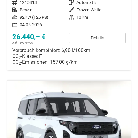
Fahrzeugnummer
1215813
Getriebe
Automatik
Kraftstoff
Benzin
Außenfarbe
Frozen White
Leistung
92 kW (125 PS)
Kilometerstand
10 km
04.05.2026
26.440,– €
Details
incl. 19% MwSt.
Verbrauch kombiniert:
6,90 l/100km
CO
-Klasse:
F
2
CO
-Emissionen:
157,00 g/km
2