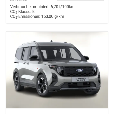
incl. 19% MwSt.
Verbrauch kombiniert:
6,70 l/100km
CO
-Klasse:
E
2
CO
-Emissionen:
153,00 g/km
2