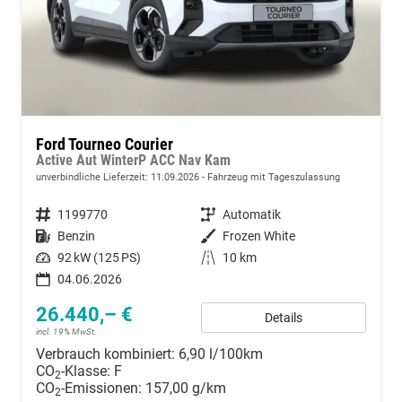
Ford Tourneo Courier
Active Aut WinterP ACC Nav Kam
unverbindliche Lieferzeit:
11.09.2026
Fahrzeug mit Tageszulassung
Fahrzeugnummer
1199770
Getriebe
Automatik
Kraftstoff
Benzin
Außenfarbe
Frozen White
Leistung
92 kW (125 PS)
Kilometerstand
10 km
04.06.2026
26.440,– €
Details
incl. 19% MwSt.
Verbrauch kombiniert:
6,90 l/100km
CO
-Klasse:
F
2
CO
-Emissionen:
157,00 g/km
2