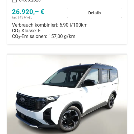
04.06.2026
26.920,– €
Details
incl. 19% MwSt.
Verbrauch kombiniert:
6,90 l/100km
CO
-Klasse:
F
2
CO
-Emissionen:
157,00 g/km
2