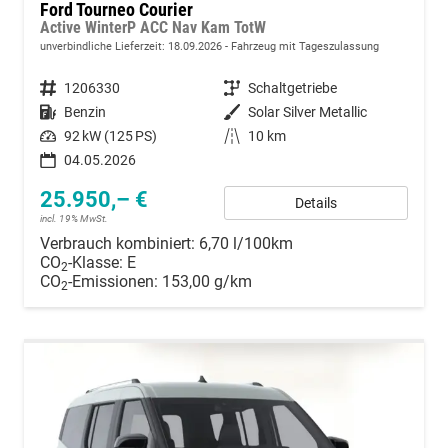
Ford Tourneo Courier
Active WinterP ACC Nav Kam TotW
unverbindliche Lieferzeit:
18.09.2026
Fahrzeug mit Tageszulassung
Fahrzeugnummer
1206330
Getriebe
Schaltgetriebe
Kraftstoff
Benzin
Außenfarbe
Solar Silver Metallic
Leistung
92 kW (125 PS)
Kilometerstand
10 km
04.05.2026
25.950,– €
Details
incl. 19% MwSt.
Verbrauch kombiniert:
6,70 l/100km
CO
-Klasse:
E
2
CO
-Emissionen:
153,00 g/km
2