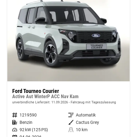
Ford Tourneo Courier
Active Aut WinterP ACC Nav Kam
unverbindliche Lieferzeit:
11.09.2026
Fahrzeug mit Tageszulassung
Fahrzeugnummer
1219590
Getriebe
Automatik
Kraftstoff
Benzin
Außenfarbe
Cactus Grey
Leistung
92 kW (125 PS)
Kilometerstand
10 km