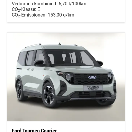
Verbrauch kombiniert:
6,70 l/100km
CO
-Klasse:
E
2
CO
-Emissionen:
153,00 g/km
2
Ford Tourneo Courier