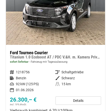
Ford Tourneo Courier
Titanium 1.0 Ecoboost AT / PDC V.&H. m. Kamera Privacy 5-Jahre Garantie Alu 16"
sofort lieferbar
Fahrzeug mit Tageszulassung
Fahrzeugnummer
1218756
Getriebe
Schaltgetriebe
Kraftstoff
Benzin
Außenfarbe
Schwarz
Leistung
92 kW (125 PS)
Kilometerstand
15 km
01.06.2026
26.300,– €
Details
incl. 19% MwSt.
Verbrauch kombiniert:
6,70 l/100km