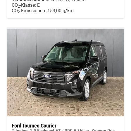
CO
-Klasse:
E
2
CO
-Emissionen:
153,00 g/km
2
Ford Tourneo Courier
Titanium 1.0 Ecoboost AT / PDC V.&H. m. Kamera Privacy 5-Jahre Garantie Alu 16"