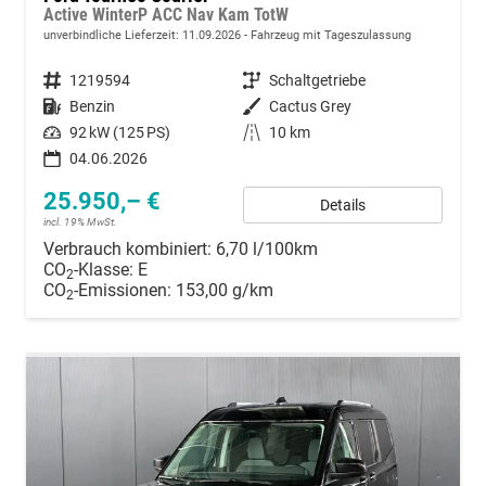
Active WinterP ACC Nav Kam TotW
unverbindliche Lieferzeit:
11.09.2026
Fahrzeug mit Tageszulassung
Fahrzeugnummer
1219594
Getriebe
Schaltgetriebe
Kraftstoff
Benzin
Außenfarbe
Cactus Grey
Leistung
92 kW (125 PS)
Kilometerstand
10 km
04.06.2026
25.950,– €
Details
incl. 19% MwSt.
Verbrauch kombiniert:
6,70 l/100km
CO
-Klasse:
E
2
CO
-Emissionen:
153,00 g/km
2