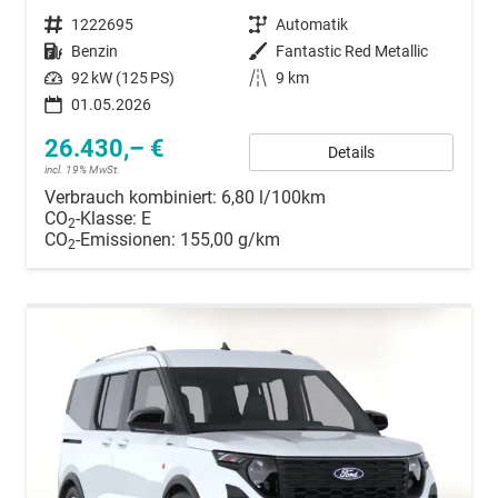
Fahrzeugnummer
1222695
Getriebe
Automatik
Kraftstoff
Benzin
Außenfarbe
Fantastic Red Metallic
Leistung
92 kW (125 PS)
Kilometerstand
9 km
01.05.2026
26.430,– €
Details
incl. 19% MwSt.
Verbrauch kombiniert:
6,80 l/100km
CO
-Klasse:
E
2
CO
-Emissionen:
155,00 g/km
2