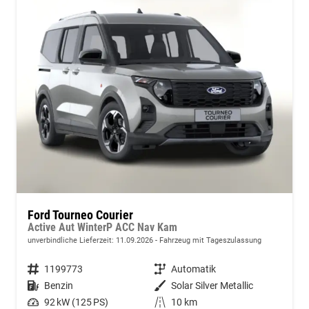
Ford Tourneo Courier
Active Aut WinterP ACC Nav Kam
unverbindliche Lieferzeit:
11.09.2026
Fahrzeug mit Tageszulassung
Fahrzeugnummer
1199773
Getriebe
Automatik
Kraftstoff
Benzin
Außenfarbe
Solar Silver Metallic
Leistung
92 kW (125 PS)
Kilometerstand
10 km