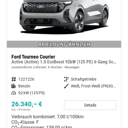
Ford Tourneo Courier
Active (Active) 1.0 EcoBoost 92kW (125 PS) 6-Gang Schaltgetriebe
unverbindliche Lieferzeit:
6 Wochen
Neuwagen
Fahrzeugnummer
1221226
Getriebe
Schaltgetriebe
Kraftstoff
Benzin
Außenfarbe
Weiß, Frost-Weiß (PN3GZ0)
Leistung
92 kW (125 PS)
26.340,– €
Details
incl. 19% MwSt.
Verbrauch kombiniert:
7,00 l/100km
CO
-Klasse:
F
2
CO
-Emissionen:
159,00 g/km