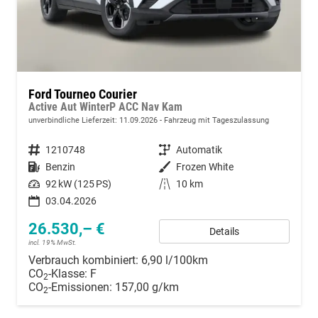
Ford Tourneo Courier
Active Aut WinterP ACC Nav Kam
unverbindliche Lieferzeit:
11.09.2026
Fahrzeug mit Tageszulassung
Fahrzeugnummer
1210748
Getriebe
Automatik
Kraftstoff
Benzin
Außenfarbe
Frozen White
Leistung
92 kW (125 PS)
Kilometerstand
10 km
03.04.2026
26.530,– €
Details
incl. 19% MwSt.
Verbrauch kombiniert:
6,90 l/100km
CO
-Klasse:
F
2
CO
-Emissionen:
157,00 g/km
2