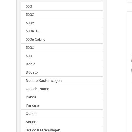
500
500C
500e
500e 3+1
500e Cabrio
500X
600
Doblo
Ducato
Ducato Kastenwagen
Grande Panda
Panda
Pandina
Qubo L
Scudo
Scudo Kastenwagen