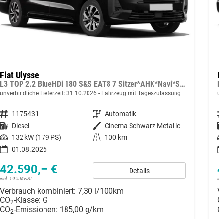
Fiat Ulysse
L3 TOP 2.2 BlueHDi 180 S&S EAT8 7 Sitzer*AHK*Navi*SHZ*Kamera*Keyless*Klimaauto*ACC
unverbindliche Lieferzeit:
31.10.2026
Fahrzeug mit Tageszulassung
Fahrzeugnummer
1175431
Getriebe
Automatik
Kraftstoff
Diesel
Außenfarbe
Cinema Schwarz Metallic
Leistung
132 kW (179 PS)
Kilometerstand
100 km
01.08.2026
42.590,– €
Details
incl. 19% MwSt.
Verbrauch kombiniert:
7,30 l/100km
CO
-Klasse:
G
2
CO
-Emissionen:
185,00 g/km
2