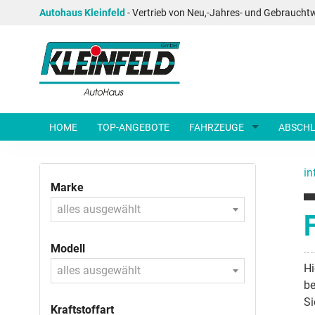
Autohaus Kleinfeld
- Vertrieb von Neu,-Jahres- und Gebraucht
HOME
TOP-ANGEBOTE
FAHRZEUGE
ABSCHL
in
Marke
alles ausgewählt
F
Modell
Hi
alles ausgewählt
be
Si
Kraftstoffart