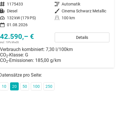
Fahrzeugnummer
1175433
Getriebe
Automatik
Kraftstoff
Diesel
Außenfarbe
Cinema Schwarz Metallic
Leistung
132 kW (179 PS)
Kilometerstand
100 km
01.08.2026
42.590,– €
Details
incl. 19% MwSt.
Verbrauch kombiniert:
7,30 l/100km
CO
-Klasse:
G
2
CO
-Emissionen:
185,00 g/km
2
Datensätze pro Seite:
10
20
50
100
250