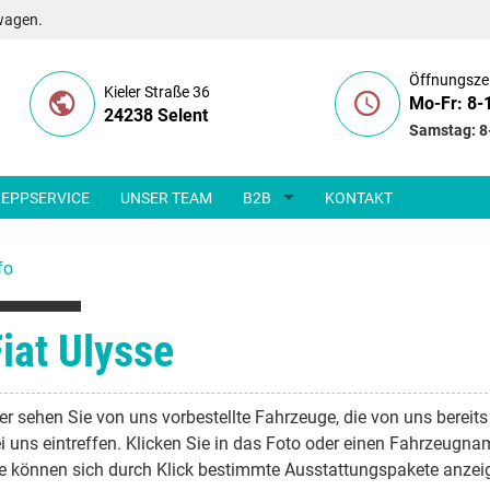
wagen.
Öffnungsze
Kieler Straße 36
Mo-Fr: 8-
24238 Selent
Samstag: 8
EPPSERVICE
UNSER TEAM
B2B
KONTAKT
fo
iat Ulysse
er sehen Sie von uns vorbestellte Fahrzeuge, die von uns bereits
i uns eintreffen. Klicken Sie in das Foto oder einen Fahrzeugna
e können sich durch Klick bestimmte Ausstattungspakete anzei