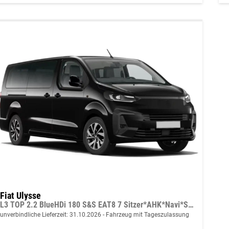
Fiat Ulysse
L3 TOP 2.2 BlueHDi 180 S&S EAT8 7 Sitzer*AHK*Navi*SHZ*Kamera*Keyless*Klimaauto*ACC
unverbindliche Lieferzeit:
31.10.2026
Fahrzeug mit Tageszulassung