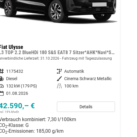
Fiat Ulysse
L3 TOP 2.2 BlueHDi 180 S&S EAT8 7 Sitzer*AHK*Navi*SHZ*Kamera*Keyless*Klimaauto*ACC
unverbindliche Lieferzeit:
31.10.2026
Fahrzeug mit Tageszulassung
Fahrzeugnummer
1175432
Getriebe
Automatik
Kraftstoff
Diesel
Außenfarbe
Cinema Schwarz Metallic
Leistung
132 kW (179 PS)
Kilometerstand
100 km
01.08.2026
42.590,– €
Details
incl. 19% MwSt.
Verbrauch kombiniert:
7,30 l/100km
CO
-Klasse:
G
2
CO
-Emissionen:
185,00 g/km
2