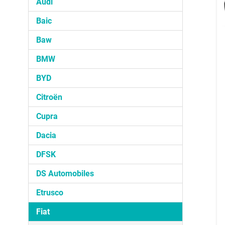
Audi
Baic
Baw
BMW
BYD
Citroën
Cupra
Dacia
DFSK
DS Automobiles
Etrusco
Fiat