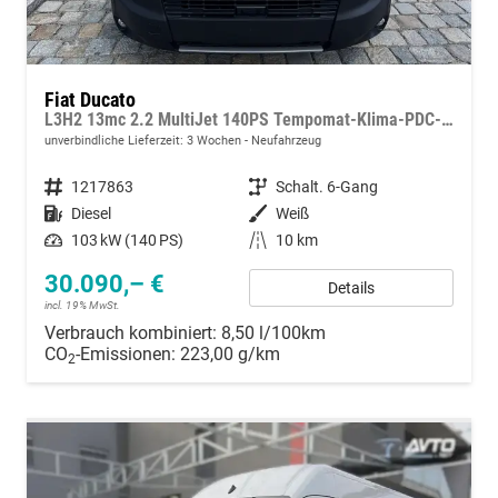
Fiat Ducato
L3H2 13mc 2.2 MultiJet 140PS Tempomat-Klima-PDC-Rückfahrkamera-DAB
unverbindliche Lieferzeit:
3 Wochen
Neufahrzeug
Fahrzeugnummer
1217863
Getriebe
Schalt. 6-Gang
Kraftstoff
Diesel
Außenfarbe
Weiß
Leistung
103 kW (140 PS)
Kilometerstand
10 km
30.090,– €
Details
incl. 19% MwSt.
Verbrauch kombiniert:
8,50 l/100km
CO
-Emissionen:
223,00 g/km
2