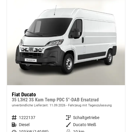
Fiat Ducato
35 L3H2 3S Kam Temp PDC 5"-DAB Ersatzrad
unverbindliche Lieferzeit:
11.09.2026
Fahrzeug mit Tageszulassung
Fahrzeugnummer
1222137
Getriebe
Schaltgetriebe
Kraftstoff
Diesel
Außenfarbe
Ducato Weiß
Leistung
103 kW (140 PS)
Kilometerstand
10 km