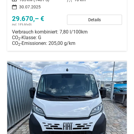
30.07.2025
29.670,– €
Details
incl. 19% MwSt.
Verbrauch kombiniert:
7,80 l/100km
CO
-Klasse:
G
2
CO
-Emissionen:
205,00 g/km
2