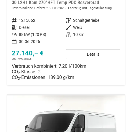
30 L2H1 Kam 270°HFT Temp PDC Resvererad
unverbindliche Lieferzeit:
21.08.2026
Fahrzeug mit Tageszulassung
Fahrzeugnummer
1215062
Getriebe
Schaltgetriebe
Kraftstoff
Diesel
Außenfarbe
Weiß
Leistung
88 kW (120 PS)
Kilometerstand
10 km
30.06.2026
27.140,– €
Details
incl. 19% MwSt.
Verbrauch kombiniert:
7,20 l/100km
CO
-Klasse:
G
2
CO
-Emissionen:
189,00 g/km
2