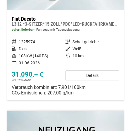
Fiat Ducato
L3H2 *3-SITZER*15 ZOLL*PDC*LED*RÜCKFAHRKAMERA*DAB*KLIMA*HECKTÜRE 260°*
sofort lieferbar
Fahrzeug mit Tageszulassung
Fahrzeugnummer
1225974
Getriebe
Schaltgetriebe
Kraftstoff
Diesel
Außenfarbe
Weiß
Leistung
103 kW (140 PS)
Kilometerstand
10 km
01.06.2026
31.090,– €
Details
incl. 19% MwSt.
Verbrauch kombiniert:
7,90 l/100km
CO
-Emissionen:
207,00 g/km
2