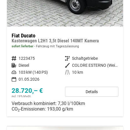
Fiat Ducato
Kastenwagen L2H1 3,5t Diesel 140MT Kamera
sofort lieferbar
Fahrzeug mit Tageszulassung
Fahrzeugnummer
1223475
Getriebe
Schaltgetriebe
Kraftstoff
Diesel
Außenfarbe
COLORE ESTERNO (Weiss (pastell))
Leistung
103 kW (140 PS)
Kilometerstand
10 km
01.05.2026
28.720,– €
Details
incl. 19% MwSt.
Verbrauch kombiniert:
7,30 l/100km
CO
-Emissionen:
193,00 g/km
2