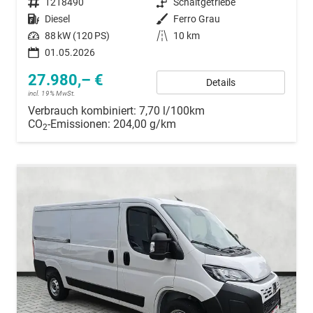
Fahrzeugnummer
1218490
Getriebe
Schaltgetriebe
Kraftstoff
Diesel
Außenfarbe
Ferro Grau
Leistung
88 kW (120 PS)
Kilometerstand
10 km
01.05.2026
27.980,– €
Details
incl. 19% MwSt.
Verbrauch kombiniert:
7,70 l/100km
CO
-Emissionen:
204,00 g/km
2