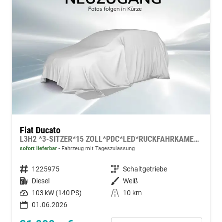
Fiat Ducato
L3H2 *3-SITZER*15 ZOLL*PDC*LED*RÜCKFAHRKAMERA*DAB*KLIMA*HECKTÜRE 260°*
sofort lieferbar
Fahrzeug mit Tageszulassung
Fahrzeugnummer
1225975
Getriebe
Schaltgetriebe
Kraftstoff
Diesel
Außenfarbe
Weiß
Leistung
103 kW (140 PS)
Kilometerstand
10 km
01.06.2026