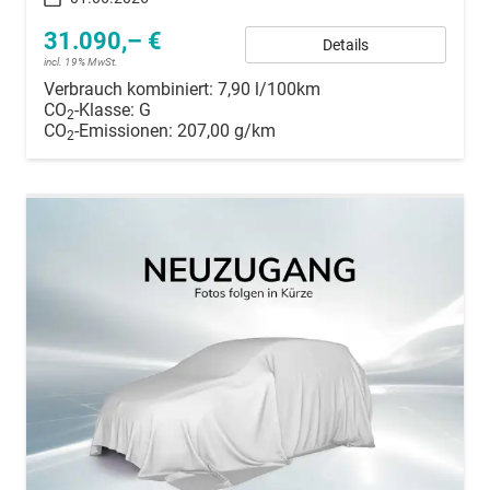
31.090,– €
Details
incl. 19% MwSt.
Verbrauch kombiniert:
7,90 l/100km
CO
-Klasse:
G
2
CO
-Emissionen:
207,00 g/km
2