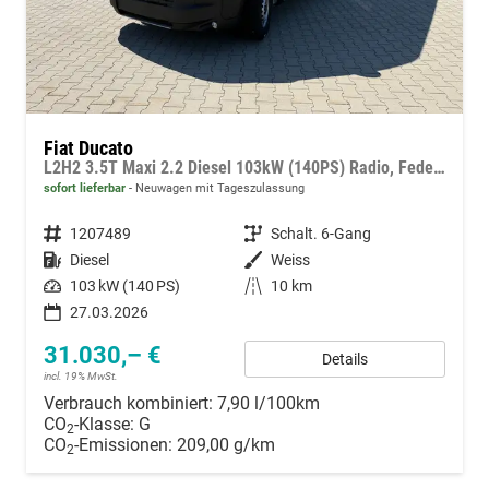
Fiat Ducato
L2H2 3.5T Maxi 2.2 Diesel 103kW (140PS) Radio, Federung hinten, Verstärkt (Doppelblattfederung), Rückfahrkamera, Ersatzrad, Hecktüren mit Öffnungswinkel 260°, Dachablage über der Frontscheibe, 15 Zoll Stahlfelgen uvm.
sofort lieferbar
Neuwagen mit Tageszulassung
Fahrzeugnummer
1207489
Getriebe
Schalt. 6-Gang
Kraftstoff
Diesel
Außenfarbe
Weiss
Leistung
103 kW (140 PS)
Kilometerstand
10 km
27.03.2026
31.030,– €
Details
incl. 19% MwSt.
Verbrauch kombiniert:
7,90 l/100km
CO
-Klasse:
G
2
CO
-Emissionen:
209,00 g/km
2