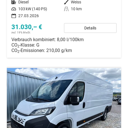
Kraftstoff
Diesel
Außenfarbe
Weiss
Leistung
103 kW (140 PS)
Kilometerstand
10 km
27.03.2026
31.030,– €
Details
incl. 19% MwSt.
Verbrauch kombiniert:
8,00 l/100km
CO
-Klasse:
G
2
CO
-Emissionen:
210,00 g/km
2