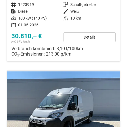
Fahrzeugnummer
1223919
Getriebe
Schaltgetriebe
Kraftstoff
Diesel
Außenfarbe
Weiß
Leistung
103 kW (140 PS)
Kilometerstand
10 km
01.05.2026
30.810,– €
Details
incl. 19% MwSt.
Verbrauch kombiniert:
8,10 l/100km
CO
-Emissionen:
213,00 g/km
2