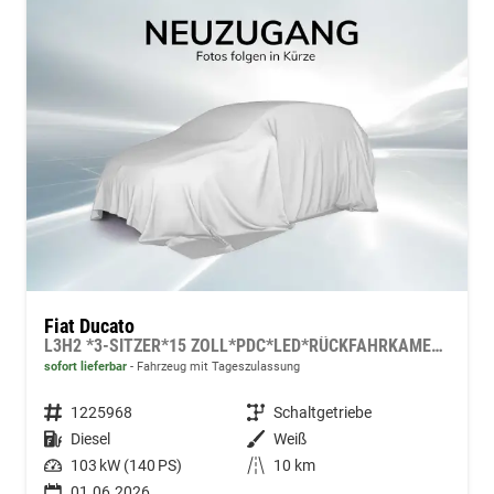
Fiat Ducato
L3H2 *3-SITZER*15 ZOLL*PDC*LED*RÜCKFAHRKAMERA*DAB*KLIMA*HECKTÜRE 260°*
sofort lieferbar
Fahrzeug mit Tageszulassung
Fahrzeugnummer
1225968
Getriebe
Schaltgetriebe
Kraftstoff
Diesel
Außenfarbe
Weiß
Leistung
103 kW (140 PS)
Kilometerstand
10 km
01.06.2026