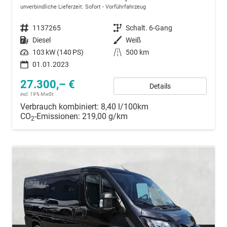
unverbindliche Lieferzeit: Sofort
Vorführfahrzeug
Fahrzeugnummer
1137265
Getriebe
Schalt. 6-Gang
Kraftstoff
Diesel
Außenfarbe
Weiß
Leistung
103 kW (140 PS)
Kilometerstand
500 km
01.01.2023
27.300,– €
Details
incl. 19% MwSt.
Verbrauch kombiniert:
8,40 l/100km
CO
-Emissionen:
219,00 g/km
2