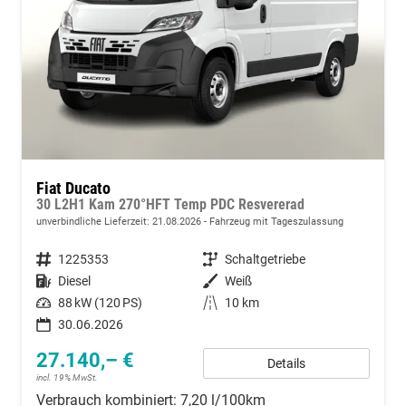
Fiat Ducato
30 L2H1 Kam 270°HFT Temp PDC Resvererad
unverbindliche Lieferzeit:
21.08.2026
Fahrzeug mit Tageszulassung
Fahrzeugnummer
1225353
Getriebe
Schaltgetriebe
Kraftstoff
Diesel
Außenfarbe
Weiß
Leistung
88 kW (120 PS)
Kilometerstand
10 km
30.06.2026
27.140,– €
Details
incl. 19% MwSt.
Verbrauch kombiniert:
7,20 l/100km