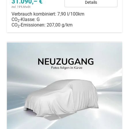
31.090,– €
Details
incl. 19% MwSt.
Verbrauch kombiniert:
7,90 l/100km
CO
-Klasse:
G
2
CO
-Emissionen:
207,00 g/km
2