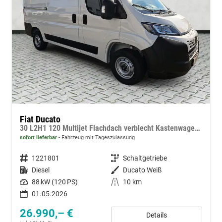
Fiat Ducato
30 L2H1 120 Multijet Flachdach verblecht Kastenwagen 3T Diesel MT
sofort lieferbar
Fahrzeug mit Tageszulassung
Fahrzeugnummer
1221801
Getriebe
Schaltgetriebe
Kraftstoff
Diesel
Außenfarbe
Ducato Weiß
Leistung
88 kW (120 PS)
Kilometerstand
10 km
01.05.2026
26.990,– €
Details