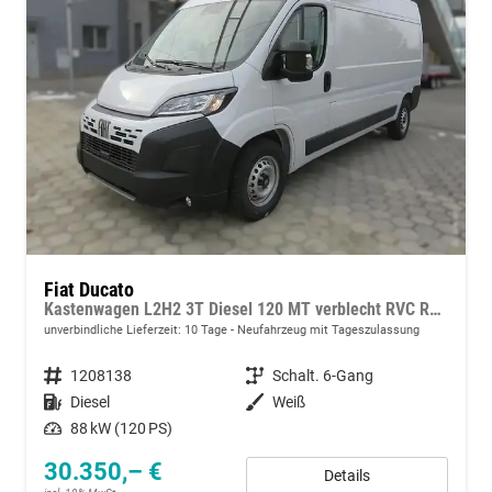
Fiat Ducato
Kastenwagen L2H2 3T Diesel 120 MT verblecht RVC Reserverad
unverbindliche Lieferzeit:
10 Tage
Neufahrzeug mit Tageszulassung
Fahrzeugnummer
1208138
Getriebe
Schalt. 6-Gang
Kraftstoff
Diesel
Außenfarbe
Weiß
Leistung
88 kW (120 PS)
30.350,– €
Details