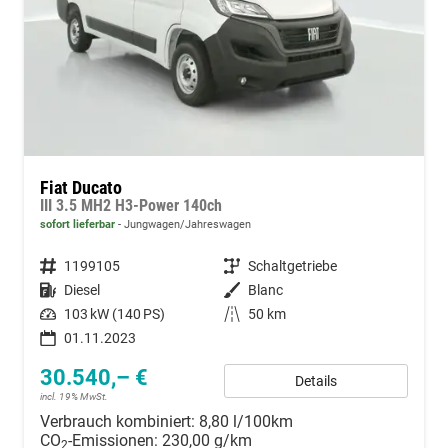
Fiat Ducato
III 3.5 MH2 H3-Power 140ch
sofort lieferbar
Jungwagen/Jahreswagen
Fahrzeugnummer
1199105
Getriebe
Schaltgetriebe
Kraftstoff
Diesel
Außenfarbe
Blanc
Leistung
103 kW (140 PS)
Kilometerstand
50 km
01.11.2023
30.540,– €
Details
incl. 19% MwSt.
Verbrauch kombiniert:
8,80 l/100km
CO
-Emissionen:
230,00 g/km
2