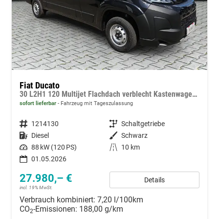
Fiat Ducato
30 L2H1 120 Multijet Flachdach verblecht Kastenwagen 3T Diesel MT
sofort lieferbar
Fahrzeug mit Tageszulassung
Fahrzeugnummer
1214130
Getriebe
Schaltgetriebe
Kraftstoff
Diesel
Außenfarbe
Schwarz
Leistung
88 kW (120 PS)
Kilometerstand
10 km
01.05.2026
27.980,– €
Details
incl. 19% MwSt.
Verbrauch kombiniert:
7,20 l/100km
CO
-Emissionen:
188,00 g/km
2