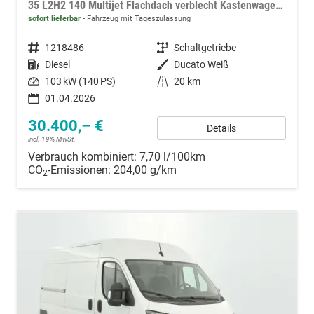
35 L2H2 140 Multijet Flachdach verblecht Kastenwagen 3,5t Diesel 140MT Kamera
sofort lieferbar
Fahrzeug mit Tageszulassung
Fahrzeugnummer
1218486
Getriebe
Schaltgetriebe
Kraftstoff
Diesel
Außenfarbe
Ducato Weiß
Leistung
103 kW (140 PS)
Kilometerstand
20 km
01.04.2026
30.400,– €
Details
incl. 19% MwSt.
Verbrauch kombiniert:
7,70 l/100km
CO
-Emissionen:
204,00 g/km
2