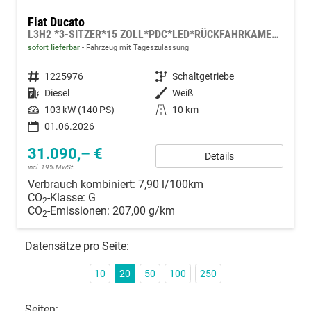
Fiat Ducato
L3H2 *3-SITZER*15 ZOLL*PDC*LED*RÜCKFAHRKAMERA*DAB*KLIMA*HECKTÜRE 260°*
sofort lieferbar
Fahrzeug mit Tageszulassung
Fahrzeugnummer
1225976
Getriebe
Schaltgetriebe
Kraftstoff
Diesel
Außenfarbe
Weiß
Leistung
103 kW (140 PS)
Kilometerstand
10 km
01.06.2026
31.090,– €
Details
incl. 19% MwSt.
Verbrauch kombiniert:
7,90 l/100km
CO
-Klasse:
G
2
CO
-Emissionen:
207,00 g/km
2
Datensätze pro Seite:
10
20
50
100
250
Seiten: