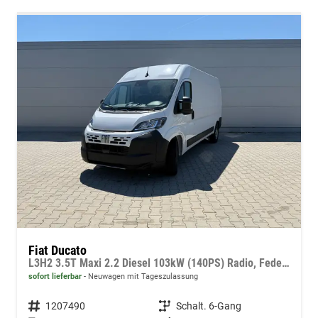
Fiat Ducato
L3H2 3.5T Maxi 2.2 Diesel 103kW (140PS) Radio, Federung hinten verstärkt (Doppelblattfederung), Rückfahrkamera, Ersatzrad, Hecktüren mit Öffnungswinkel 260°, Dachablage über der Frontscheibe, 15 Zoll Stahlfelgen uvm.
sofort lieferbar
Neuwagen mit Tageszulassung
Fahrzeugnummer
1207490
Getriebe
Schalt. 6-Gang