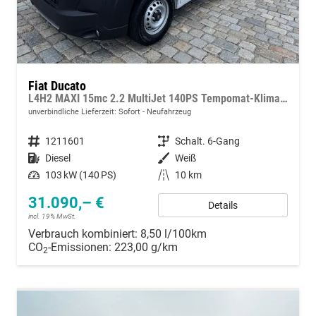
Fiat Ducato
L4H2 MAXI 15mc 2.2 MultiJet 140PS Tempomat-Klima-PDC-Rückfahrkamera-DAB-Sofort
unverbindliche Lieferzeit: Sofort
Neufahrzeug
Fahrzeugnummer
1211601
Getriebe
Schalt. 6-Gang
Kraftstoff
Diesel
Außenfarbe
Weiß
Leistung
103 kW (140 PS)
Kilometerstand
10 km
31.090,– €
Details
incl. 19% MwSt.
Verbrauch kombiniert:
8,50 l/100km
CO
-Emissionen:
223,00 g/km
2