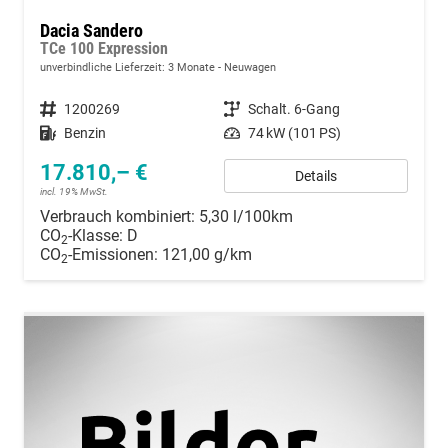
Dacia Sandero
TCe 100 Expression
unverbindliche Lieferzeit:
3 Monate
Neuwagen
Fahrzeugnummer
1200269
Getriebe
Schalt. 6-Gang
Kraftstoff
Benzin
Leistung
74 kW (101 PS)
17.810,– €
Details
incl. 19% MwSt.
Verbrauch kombiniert:
5,30 l/100km
CO
-Klasse:
D
2
CO
-Emissionen:
121,00 g/km
2