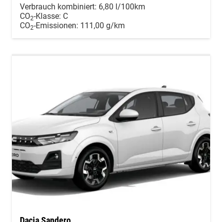
Verbrauch kombiniert:
6,80 l/100km
CO
-Klasse:
C
2
CO
-Emissionen:
111,00 g/km
2
Dacia Sandero