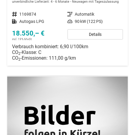
unverbindliche Lieferzeit: 4 - 6 Monate
Neuwagen mit Tageszulassung
Fahrzeugnummer
1169874
Getriebe
Automatik
Kraftstoff
Autogas LPG
Leistung
90 kW (122 PS)
18.550,– €
Details
incl. 19% MwSt.
Verbrauch kombiniert:
6,90 l/100km
CO
-Klasse:
C
2
CO
-Emissionen:
111,00 g/km
2