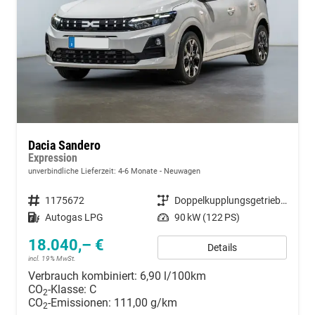
Dacia Sandero
Expression
unverbindliche Lieferzeit: 4-6 Monate
Neuwagen
Fahrzeugnummer
1175672
Getriebe
Doppelkupplungsgetriebe (DSG)
Kraftstoff
Autogas LPG
Leistung
90 kW (122 PS)
18.040,– €
Details
incl. 19% MwSt.
Verbrauch kombiniert:
6,90 l/100km
CO
-Klasse:
C
2
CO
-Emissionen:
111,00 g/km
2