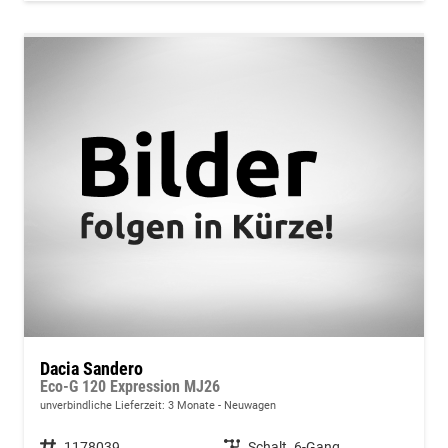
Dacia Sandero
Eco-G 120 Expression MJ26
unverbindliche Lieferzeit:
3 Monate
Neuwagen
Fahrzeugnummer
1178039
Getriebe
Schalt. 6-Gang