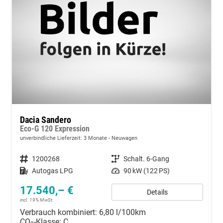
Dacia Sandero
Eco-G 120 Expression
unverbindliche Lieferzeit:
3 Monate
Neuwagen
Fahrzeugnummer
1200268
Getriebe
Schalt. 6-Gang
Kraftstoff
Autogas LPG
Leistung
90 kW (122 PS)
17.540,– €
Details
incl. 19% MwSt.
Verbrauch kombiniert:
6,80 l/100km
CO
-Klasse:
C