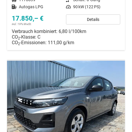
Kraftstoff
Autogas LPG
Leistung
90 kW (122 PS)
17.850,– €
Details
incl. 19% MwSt.
Verbrauch kombiniert:
6,80 l/100km
CO
-Klasse:
C
2
CO
-Emissionen:
111,00 g/km
2