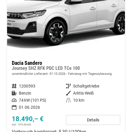
Dacia Sandero
Journey SHZ RFK PDC LED TCe 100
unverbindliche Lieferzeit:
01.10.2026
Fahrzeug mit Tageszulassung
Fahrzeugnummer
1200593
Getriebe
Schaltgetriebe
Kraftstoff
Benzin
Außenfarbe
Arktis-Weiß
Leistung
74 kW (101 PS)
Kilometerstand
10 km
01.06.2026
18.490,– €
Details
incl. 19% MwSt.
Verbrauch kombiniert:
5,30 l/100km