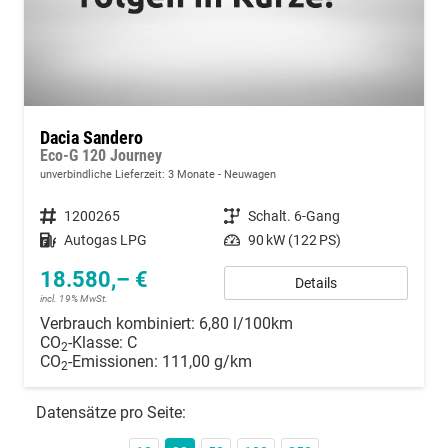
Dacia Sandero
Eco-G 120 Journey
unverbindliche Lieferzeit:
3 Monate
Neuwagen
Fahrzeugnummer
1200265
Getriebe
Schalt. 6-Gang
Kraftstoff
Autogas LPG
Leistung
90 kW (122 PS)
18.580,– €
Details
incl. 19% MwSt.
Verbrauch kombiniert:
6,80 l/100km
CO
-Klasse:
C
2
CO
-Emissionen:
111,00 g/km
2
Datensätze pro Seite: