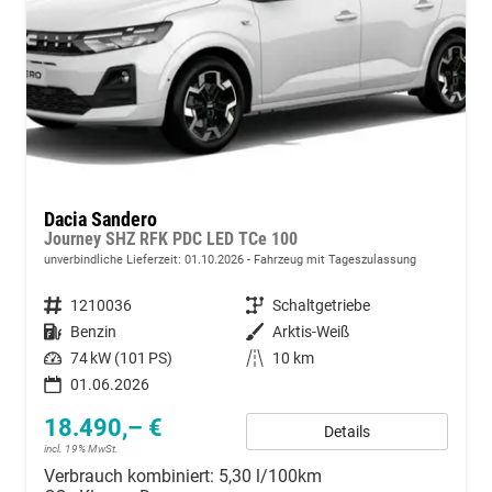
Dacia Sandero
Journey SHZ RFK PDC LED TCe 100
unverbindliche Lieferzeit:
01.10.2026
Fahrzeug mit Tageszulassung
Fahrzeugnummer
1210036
Getriebe
Schaltgetriebe
Kraftstoff
Benzin
Außenfarbe
Arktis-Weiß
Leistung
74 kW (101 PS)
Kilometerstand
10 km
01.06.2026
18.490,– €
Details
incl. 19% MwSt.
Verbrauch kombiniert:
5,30 l/100km