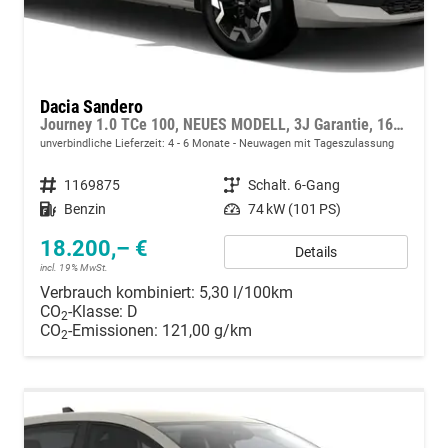
Dacia Sandero
Journey 1.0 TCe 100, NEUES MODELL, 3J Garantie, 16" ALU, Klimaautomatik, Lederlenkrad, Parksensoren vorn/hinten, Rückfahrkamera, Toter-Winkel, Hands-Free, Tempomat, Multimedia System 10" + Smartphone-Spiegelung, Regen-/Licht-Sensor, 4x FH elektr, NSW, Armlehne
unverbindliche Lieferzeit: 4 - 6 Monate
Neuwagen mit Tageszulassung
Fahrzeugnummer
1169875
Getriebe
Schalt. 6-Gang
Kraftstoff
Benzin
Leistung
74 kW (101 PS)
18.200,– €
Details
incl. 19% MwSt.
Verbrauch kombiniert:
5,30 l/100km
CO
-Klasse:
D
2
CO
-Emissionen:
121,00 g/km
2