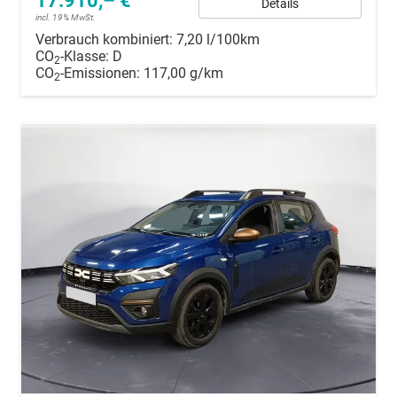
17.910,– €
Details
incl. 19% MwSt.
Verbrauch kombiniert:
7,20 l/100km
CO
-Klasse:
D
2
CO
-Emissionen:
117,00 g/km
2