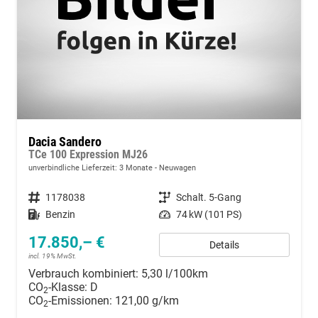
Dacia Sandero
TCe 100 Expression MJ26
unverbindliche Lieferzeit:
3 Monate
Neuwagen
Fahrzeugnummer
1178038
Getriebe
Schalt. 5-Gang
Kraftstoff
Benzin
Leistung
74 kW (101 PS)
17.850,– €
Details
incl. 19% MwSt.
Verbrauch kombiniert:
5,30 l/100km
CO
-Klasse:
D
2
CO
-Emissionen:
121,00 g/km
2