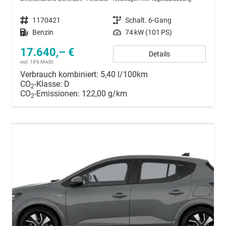
Fahrzeugnummer
1170421
Getriebe
Schalt. 6-Gang
Kraftstoff
Benzin
Leistung
74 kW (101 PS)
17.640,– €
Details
incl. 19% MwSt.
Verbrauch kombiniert:
5,40 l/100km
CO
-Klasse:
D
2
CO
-Emissionen:
122,00 g/km
2