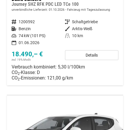
Journey SHZ RFK PDC LED TCe 100
unverbindliche Lieferzeit:
01.10.2026
Fahrzeug mit Tageszulassung
Fahrzeugnummer
1200592
Getriebe
Schaltgetriebe
Kraftstoff
Benzin
Außenfarbe
Arktis-Weiß
Leistung
74 kW (101 PS)
Kilometerstand
10 km
01.06.2026
18.490,– €
Details
incl. 19% MwSt.
Verbrauch kombiniert:
5,30 l/100km
CO
-Klasse:
D
2
CO
-Emissionen:
121,00 g/km
2