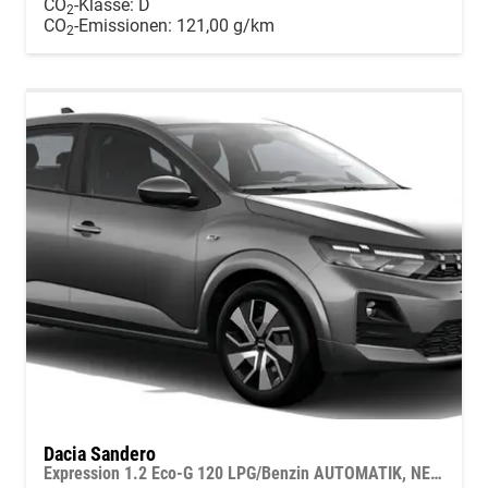
CO
-Klasse:
D
2
CO
-Emissionen:
121,00 g/km
2
Dacia Sandero
Expression 1.2 Eco-G 120 LPG/Benzin AUTOMATIK, NEUES MODELL, 3J Garantie, Klimaanlage, Lederlenkrad, Parksensoren hinten, Tempomat, Multimedia System 10" + Smartphone-Spiegelung, Regen-/Licht-Sensor, ZV mit Fernbedienung, Elektr. Fensterheber v/h, NSW, Armlehne