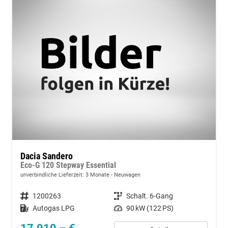
Dacia Sandero
Eco-G 120 Stepway Essential
unverbindliche Lieferzeit:
3 Monate
Neuwagen
Fahrzeugnummer
1200263
Getriebe
Schalt. 6-Gang
Kraftstoff
Autogas LPG
Leistung
90 kW (122 PS)