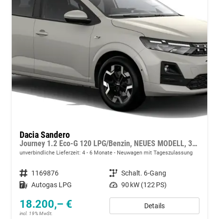
Dacia Sandero
Journey 1.2 Eco-G 120 LPG/Benzin, NEUES MODELL, 3J Garantie, 16" ALU, Klimaautomatik, Lederlenkrad, Parksensoren vorn/hinten, Rückfahrkamera, Toter-Winkel, Hands-Free, Tempomat, Multimedia System 10" + Smartphone-Spiegelung, 4x FH elektr, NSW, Armlehne
unverbindliche Lieferzeit: 4 - 6 Monate
Neuwagen mit Tageszulassung
Fahrzeugnummer
1169876
Getriebe
Schalt. 6-Gang
Kraftstoff
Autogas LPG
Leistung
90 kW (122 PS)
18.200,– €
Details
incl. 19% MwSt.