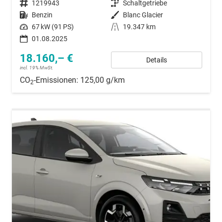
Fahrzeugnummer
1219943
Getriebe
Schaltgetriebe
Kraftstoff
Benzin
Außenfarbe
Blanc Glacier
Leistung
67 kW (91 PS)
Kilometerstand
19.347 km
01.08.2025
18.160,– €
Details
incl. 19% MwSt.
CO
-Emissionen:
125,00 g/km
2