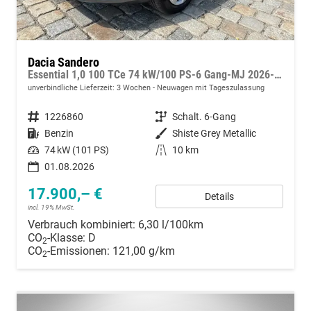
Dacia Sandero
Essential 1,0 100 TCe 74 kW/100 PS-6 Gang-MJ 2026-15“ Stahlfelgen-Garantie-PDC hinten-Lane Assist-LED-Tempomat-Klimaanlage-DAB-Bluetooth
unverbindliche Lieferzeit:
3 Wochen
Neuwagen mit Tageszulassung
Fahrzeugnummer
1226860
Getriebe
Schalt. 6-Gang
Kraftstoff
Benzin
Außenfarbe
Shiste Grey Metallic
Leistung
74 kW (101 PS)
Kilometerstand
10 km
01.08.2026
17.900,– €
Details
incl. 19% MwSt.
Verbrauch kombiniert:
6,30 l/100km
CO
-Klasse:
D
2
CO
-Emissionen:
121,00 g/km
2