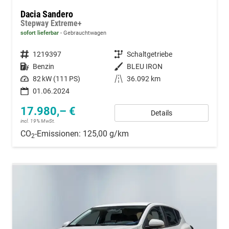
Dacia Sandero
Stepway Extreme+
sofort lieferbar
Gebrauchtwagen
Fahrzeugnummer
1219397
Getriebe
Schaltgetriebe
Kraftstoff
Benzin
Außenfarbe
BLEU IRON
Leistung
82 kW (111 PS)
Kilometerstand
36.092 km
01.06.2024
17.980,– €
Details
incl. 19% MwSt.
CO
-Emissionen:
125,00 g/km
2