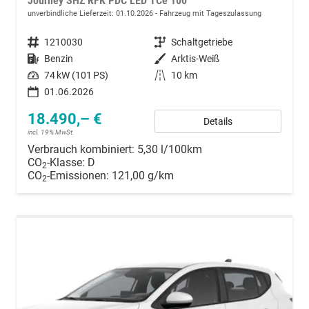
Journey SHZ RFK PDC LED TCe 100
unverbindliche Lieferzeit:
01.10.2026
Fahrzeug mit Tageszulassung
Fahrzeugnummer
1210030
Getriebe
Schaltgetriebe
Kraftstoff
Benzin
Außenfarbe
Arktis-Weiß
Leistung
74 kW (101 PS)
Kilometerstand
10 km
01.06.2026
18.490,– €
Details
incl. 19% MwSt.
Verbrauch kombiniert:
5,30 l/100km
CO
-Klasse:
D
2
CO
-Emissionen:
121,00 g/km
2