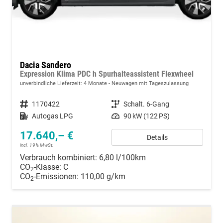
Dacia Sandero
Expression Klima PDC h Spurhalteassistent Flexwheel
unverbindliche Lieferzeit:
4 Monate
Neuwagen mit Tageszulassung
Fahrzeugnummer
1170422
Getriebe
Schalt. 6-Gang
Kraftstoff
Autogas LPG
Leistung
90 kW (122 PS)
17.640,– €
Details
incl. 19% MwSt.
Verbrauch kombiniert:
6,80 l/100km
CO
-Klasse:
C
2
CO
-Emissionen:
110,00 g/km
2