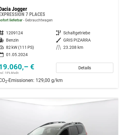
Dacia Jogger
EXPRESSION 7 PLACES
sofort lieferbar
Gebrauchtwagen
Fahrzeugnummer
1209124
Getriebe
Schaltgetriebe
Kraftstoff
Benzin
Außenfarbe
GRIS PIZARRA
Leistung
82 kW (111 PS)
Kilometerstand
23.208 km
01.05.2024
19.060,– €
Details
incl. 19% MwSt.
CO
-Emissionen:
129,00 g/km
2