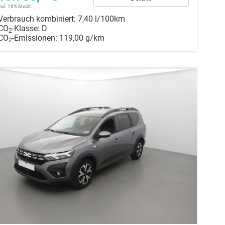
incl. 19% MwSt.
Verbrauch kombiniert:
7,40 l/100km
CO
-Klasse:
D
2
CO
-Emissionen:
119,00 g/km
2