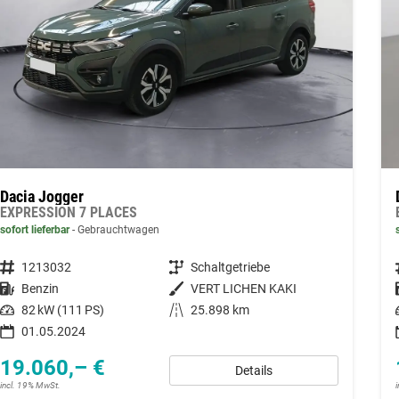
Dacia Jogger
EXPRESSION 7 PLACES
sofort lieferbar
Gebrauchtwagen
Fahrzeugnummer
1213032
Getriebe
Schaltgetriebe
Kraftstoff
Benzin
Außenfarbe
VERT LICHEN KAKI
Leistung
82 kW (111 PS)
Kilometerstand
25.898 km
01.05.2024
19.060,– €
Details
incl. 19% MwSt.