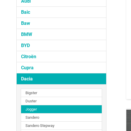
Audi
Baic
Baw
BMW
BYD
Citroën
Cupra
Dacia
Bigster
Duster
Jogger
Sandero
Sandero Stepway