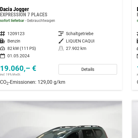
Dacia Jogger
EXPRESSION 7 PLACES
sofort lieferbar
Gebrauchtwagen
Fahrzeugnummer
1209123
Getriebe
Schaltgetriebe
Kraftstoff
Benzin
Außenfarbe
LIQUEN CAQUI
Leistung
82 kW (111 PS)
Kilometerstand
27.902 km
01.05.2024
19.060,– €
Details
incl. 19% MwSt.
CO
-Emissionen:
129,00 g/km
2