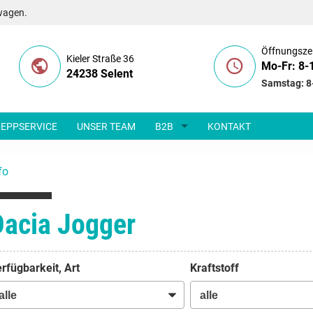
wagen.
Öffnungsze
Kieler Straße 36
Mo-Fr: 8-
24238 Selent
Samstag: 8
EPPSERVICE
UNSER TEAM
B2B
KONTAKT
fo
Dacia Jogger
rfügbarkeit, Art
Kraftstoff