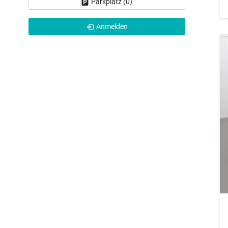
Parkplatz (
0
)
Anmelden