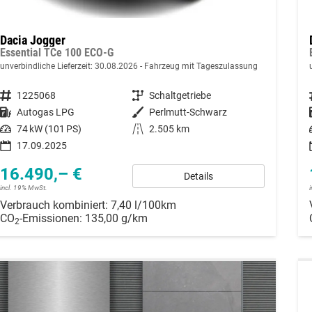
Dacia Jogger
Essential TCe 100 ECO-G
unverbindliche Lieferzeit:
30.08.2026
Fahrzeug mit Tageszulassung
Fahrzeugnummer
1225068
Getriebe
Schaltgetriebe
Kraftstoff
Autogas LPG
Außenfarbe
Perlmutt-Schwarz
Leistung
74 kW (101 PS)
Kilometerstand
2.505 km
17.09.2025
16.490,– €
Details
incl. 19% MwSt.
Verbrauch kombiniert:
7,40 l/100km
CO
-Emissionen:
135,00 g/km
2