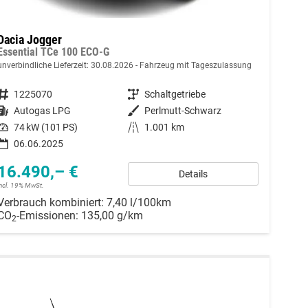
Dacia Jogger
Essential TCe 100 ECO-G
unverbindliche Lieferzeit:
30.08.2026
Fahrzeug mit Tageszulassung
Fahrzeugnummer
1225070
Getriebe
Schaltgetriebe
Kraftstoff
Autogas LPG
Außenfarbe
Perlmutt-Schwarz
Leistung
74 kW (101 PS)
Kilometerstand
1.001 km
06.06.2025
16.490,– €
Details
incl. 19% MwSt.
Verbrauch kombiniert:
7,40 l/100km
CO
-Emissionen:
135,00 g/km
2