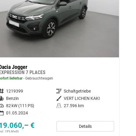
Dacia Jogger
EXPRESSION 7 PLACES
sofort lieferbar
Gebrauchtwagen
Fahrzeugnummer
1219399
Getriebe
Schaltgetriebe
Kraftstoff
Benzin
Außenfarbe
VERT LICHEN KAKI
Leistung
82 kW (111 PS)
Kilometerstand
27.596 km
01.05.2024
19.060,– €
Details
incl. 19% MwSt.