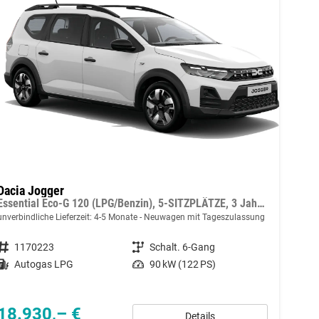
Dacia Jogger
Essential Eco-G 120 (LPG/Benzin), 5-SITZPLÄTZE, 3 Jahre Garantie, Klimaanlage, Parksensoren hinten, Radio Multimedia Control, Tempomat, Dachreling
unverbindliche Lieferzeit: 4-5 Monate
Neuwagen mit Tageszulassung
Fahrzeugnummer
1170223
Getriebe
Schalt. 6-Gang
Kraftstoff
Autogas LPG
Leistung
90 kW (122 PS)
18.930,– €
Details