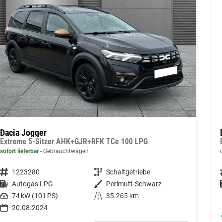
Dacia Jogger
Extreme 5-Sitzer AHK+GJR+RFK TCe 100 LPG
sofort lieferbar
Gebrauchtwagen
Fahrzeugnummer
1223280
Getriebe
Schaltgetriebe
Kraftstoff
Autogas LPG
Außenfarbe
Perlmutt-Schwarz
Leistung
74 kW (101 PS)
Kilometerstand
35.265 km
20.08.2024