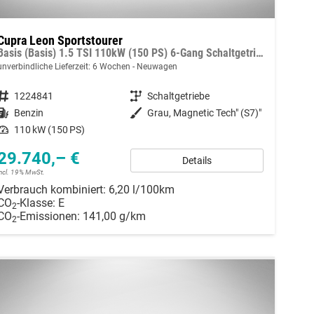
Cupra Leon Sportstourer
Basis (Basis) 1.5 TSI 110kW (150 PS) 6-Gang Schaltgetriebe
unverbindliche Lieferzeit:
6 Wochen
Neuwagen
Fahrzeugnummer
1224841
Getriebe
Schaltgetriebe
Kraftstoff
Benzin
Außenfarbe
Grau, Magnetic Tech" (S7)"
Leistung
110 kW (150 PS)
29.740,– €
Details
incl. 19% MwSt.
Verbrauch kombiniert:
6,20 l/100km
CO
-Klasse:
E
2
CO
-Emissionen:
141,00 g/km
2