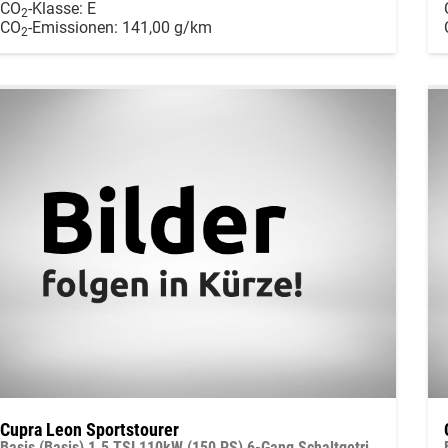
CO
-Klasse:
E
2
CO
-Emissionen:
141,00 g/km
2
Cupra Leon Sportstourer
Basis (Basis) 1.5 TSI 110kW (150 PS) 6-Gang Schaltgetriebe