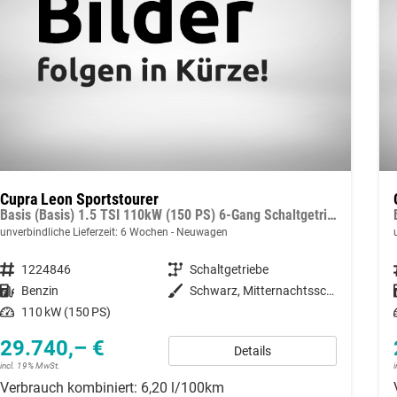
Cupra Leon Sportstourer
Basis (Basis) 1.5 TSI 110kW (150 PS) 6-Gang Schaltgetriebe
unverbindliche Lieferzeit:
6 Wochen
Neuwagen
Fahrzeugnummer
1224846
Getriebe
Schaltgetriebe
Kraftstoff
Benzin
Außenfarbe
Schwarz, Mitternachtsschwarz (0E)
Leistung
110 kW (150 PS)
29.740,– €
Details
incl. 19% MwSt.
Verbrauch kombiniert:
6,20 l/100km