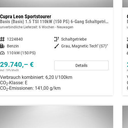
Cupra Leon Sportstourer
Basis (Basis) 1.5 TSI 110kW (150 PS) 6-Gang Schaltgetriebe
unverbindliche Lieferzeit:
6 Wochen
Neuwagen
Fahrzeugnummer
1224840
Getriebe
Schaltgetriebe
Kraftstoff
Benzin
Außenfarbe
Grau, Magnetic Tech" (S7)"
Leistung
110 kW (150 PS)
29.740,– €
Details
incl. 19% MwSt.
Verbrauch kombiniert:
6,20 l/100km
CO
-Klasse:
E
2
CO
-Emissionen:
141,00 g/km
2