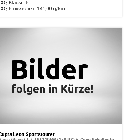
CO
-Klasse:
E
2
CO
-Emissionen:
141,00 g/km
2
Cupra Leon Sportstourer
Basis (Basis) 1.5 TSI 110kW (150 PS) 6-Gang Schaltgetriebe