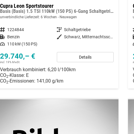
Cupra Leon Sportstourer
Basis (Basis) 1.5 TSI 110kW (150 PS) 6-Gang Schaltgetriebe
unverbindliche Lieferzeit:
6 Wochen
Neuwagen
Fahrzeugnummer
1224844
Getriebe
Schaltgetriebe
Kraftstoff
Benzin
Außenfarbe
Schwarz, Mitternachtsschwarz (0E)
Leistung
110 kW (150 PS)
29.740,– €
Details
incl. 19% MwSt.
Verbrauch kombiniert:
6,20 l/100km
CO
-Klasse:
E
2
CO
-Emissionen:
141,00 g/km
2