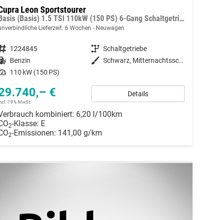
Cupra Leon Sportstourer
Basis (Basis) 1.5 TSI 110kW (150 PS) 6-Gang Schaltgetriebe
unverbindliche Lieferzeit:
6 Wochen
Neuwagen
Fahrzeugnummer
1224845
Getriebe
Schaltgetriebe
Kraftstoff
Benzin
Außenfarbe
Schwarz, Mitternachtsschwarz (0E)
Leistung
110 kW (150 PS)
29.740,– €
Details
incl. 19% MwSt.
Verbrauch kombiniert:
6,20 l/100km
CO
-Klasse:
E
2
CO
-Emissionen:
141,00 g/km
2