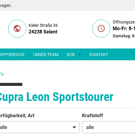
wagen.
Öffnungsze
Kieler Straße 36
Mo-Fr: 8-
24238 Selent
Samstag: 8
EPPSERVICE
UNSER TEAM
B2B
KONTAKT
fo
Cupra Leon Sportstourer
rfügbarkeit, Art
Kraftstoff