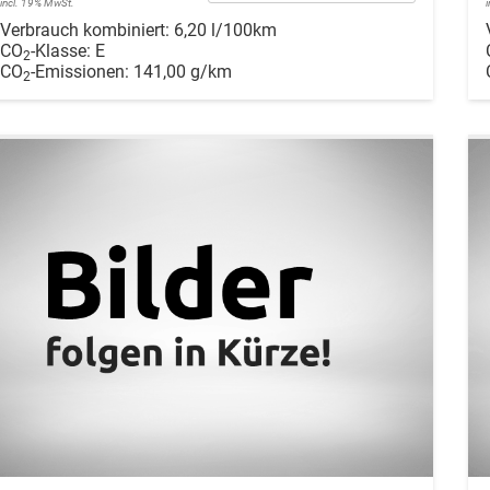
incl. 19% MwSt.
Verbrauch kombiniert:
6,20 l/100km
CO
-Klasse:
E
2
CO
-Emissionen:
141,00 g/km
2