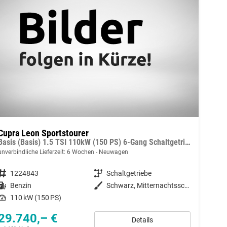
Cupra Leon Sportstourer
Basis (Basis) 1.5 TSI 110kW (150 PS) 6-Gang Schaltgetriebe
unverbindliche Lieferzeit:
6 Wochen
Neuwagen
Fahrzeugnummer
1224843
Getriebe
Schaltgetriebe
Kraftstoff
Benzin
Außenfarbe
Schwarz, Mitternachtsschwarz (0E)
Leistung
110 kW (150 PS)
29.740,– €
Details