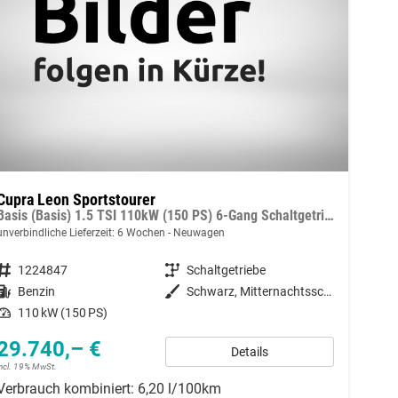
Cupra Leon Sportstourer
Basis (Basis) 1.5 TSI 110kW (150 PS) 6-Gang Schaltgetriebe
unverbindliche Lieferzeit:
6 Wochen
Neuwagen
Fahrzeugnummer
1224847
Getriebe
Schaltgetriebe
Kraftstoff
Benzin
Außenfarbe
Schwarz, Mitternachtsschwarz (0E)
Leistung
110 kW (150 PS)
29.740,– €
Details
incl. 19% MwSt.
Verbrauch kombiniert:
6,20 l/100km