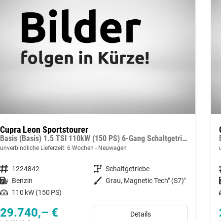
Cupra Leon Sportstourer
Basis (Basis) 1.5 TSI 110kW (150 PS) 6-Gang Schaltgetriebe
unverbindliche Lieferzeit:
6 Wochen
Neuwagen
Fahrzeugnummer
1224842
Getriebe
Schaltgetriebe
Kraftstoff
Benzin
Außenfarbe
Grau, Magnetic Tech" (S7)"
Leistung
110 kW (150 PS)
29.740,– €
Details