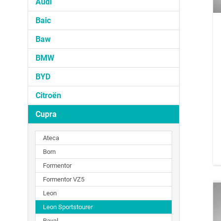
Audi
Baic
Baw
BMW
BYD
Citroën
Cupra
Ateca
Born
Formentor
Formentor VZ5
Leon
Leon Sportstourer
Raval