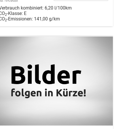
incl. 19% MwSt.
Verbrauch kombiniert:
6,20 l/100km
CO
-Klasse:
E
2
CO
-Emissionen:
141,00 g/km
2