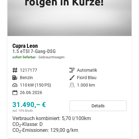
Cupra Leon
1.5 eTSI 7-Gang-DSG
sofort lieferbar
Gebrauchtwagen
Fahrzeugnummer
1217177
Getriebe
Automatik
Kraftstoff
Benzin
Außenfarbe
Fiord Blau
Leistung
110 kW (150 PS)
Kilometerstand
1.000 km
26.06.2026
31.490,– €
Details
incl. 19% MwSt.
Verbrauch kombiniert:
5,70 l/100km
CO
-Klasse:
D
2
CO
-Emissionen:
129,00 g/km
2