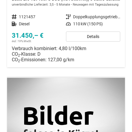
unverbindliche Lieferzeit: 3,5 - 5 Monate
Neuwagen mit Tageszulassung
Fahrzeugnummer
1121457
Getriebe
Doppelkupplungsgetriebe (DSG)
Kraftstoff
Diesel
Leistung
110 kW (150 PS)
31.450,– €
Details
incl. 19% MwSt.
Verbrauch kombiniert:
4,80 l/100km
CO
-Klasse:
D
2
CO
-Emissionen:
127,00 g/km
2