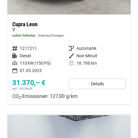
Cupra Leon
V
sofort lieferbar
Gebrauchtwagen
Fahrzeugnummer
1217211
Getriebe
Automatik
Kraftstoff
Diesel
Außenfarbe
Noir Minuit
Leistung
110 kW (150 PS)
Kilometerstand
18.798 km
01.05.2025
31.370,– €
Details
incl. 19% MwSt.
CO
-Emissionen:
127,00 g/km
2