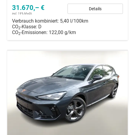
31.670,– €
Details
incl. 19% MwSt.
Verbrauch kombiniert:
5,40 l/100km
CO
-Klasse:
D
2
CO
-Emissionen:
122,00 g/km
2