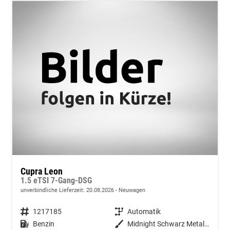
Cupra Leon
1.5 eTSI 7-Gang-DSG
unverbindliche Lieferzeit:
20.08.2026
Neuwagen
Fahrzeugnummer
1217185
Getriebe
Automatik
Kraftstoff
Benzin
Außenfarbe
Midnight Schwarz Metallic