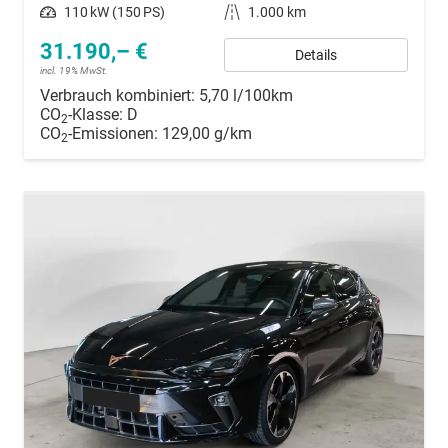
Leistung
110 kW (150 PS)
Kilometerstand
1.000 km
31.190,– €
Details
incl. 19% MwSt.
Verbrauch kombiniert:
5,70 l/100km
CO
-Klasse:
D
2
CO
-Emissionen:
129,00 g/km
2