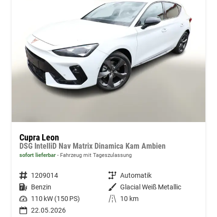
Cupra Leon
DSG IntelliD Nav Matrix Dinamica Kam Ambien
sofort lieferbar
Fahrzeug mit Tageszulassung
Fahrzeugnummer
1209014
Getriebe
Automatik
Kraftstoff
Benzin
Außenfarbe
Glacial Weiß Metallic
Leistung
110 kW (150 PS)
Kilometerstand
10 km
22.05.2026