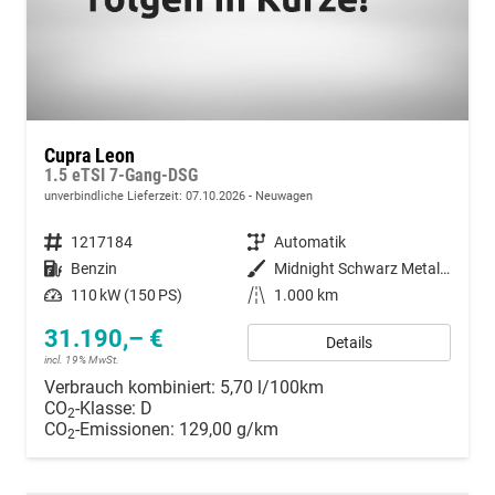
Cupra Leon
1.5 eTSI 7-Gang-DSG
unverbindliche Lieferzeit:
07.10.2026
Neuwagen
Fahrzeugnummer
1217184
Getriebe
Automatik
Kraftstoff
Benzin
Außenfarbe
Midnight Schwarz Metallic
Leistung
110 kW (150 PS)
Kilometerstand
1.000 km
31.190,– €
Details
incl. 19% MwSt.
Verbrauch kombiniert:
5,70 l/100km
CO
-Klasse:
D
2
CO
-Emissionen:
129,00 g/km
2