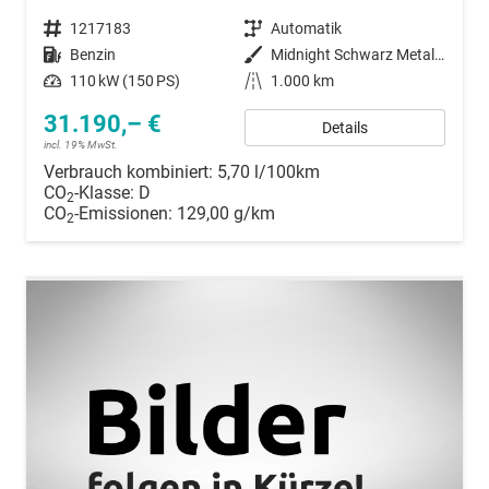
Fahrzeugnummer
1217183
Getriebe
Automatik
Kraftstoff
Benzin
Außenfarbe
Midnight Schwarz Metallic
Leistung
110 kW (150 PS)
Kilometerstand
1.000 km
31.190,– €
Details
incl. 19% MwSt.
Verbrauch kombiniert:
5,70 l/100km
CO
-Klasse:
D
2
CO
-Emissionen:
129,00 g/km
2