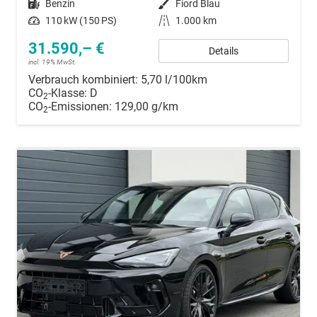
Kraftstoff
Benzin
Außenfarbe
Fiord Blau
Leistung
110 kW (150 PS)
Kilometerstand
1.000 km
31.590,– €
Details
incl. 19% MwSt.
Verbrauch kombiniert:
5,70 l/100km
CO
-Klasse:
D
2
CO
-Emissionen:
129,00 g/km
2