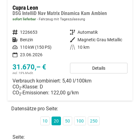
Cupra Leon
DSG IntelliD Nav Matrix Dinamica Kam Ambien
sofort lieferbar
Fahrzeug mit Tageszulassung
Fahrzeugnummer
1226653
Getriebe
Automatik
Kraftstoff
Benzin
Außenfarbe
Magnetic Grau Metallic
Leistung
110 kW (150 PS)
Kilometerstand
10 km
23.06.2026
31.670,– €
Details
incl. 19% MwSt.
Verbrauch kombiniert:
5,40 l/100km
CO
-Klasse:
D
2
CO
-Emissionen:
122,00 g/km
2
Datensätze pro Seite:
10
20
50
100
250
Seite: