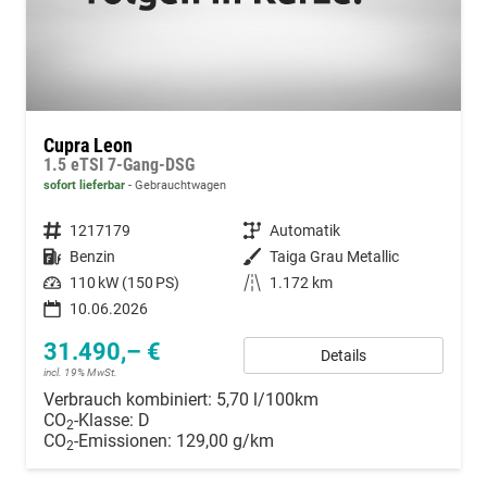
Cupra Leon
1.5 eTSI 7-Gang-DSG
sofort lieferbar
Gebrauchtwagen
Fahrzeugnummer
1217179
Getriebe
Automatik
Kraftstoff
Benzin
Außenfarbe
Taiga Grau Metallic
Leistung
110 kW (150 PS)
Kilometerstand
1.172 km
10.06.2026
31.490,– €
Details
incl. 19% MwSt.
Verbrauch kombiniert:
5,70 l/100km
CO
-Klasse:
D
2
CO
-Emissionen:
129,00 g/km
2