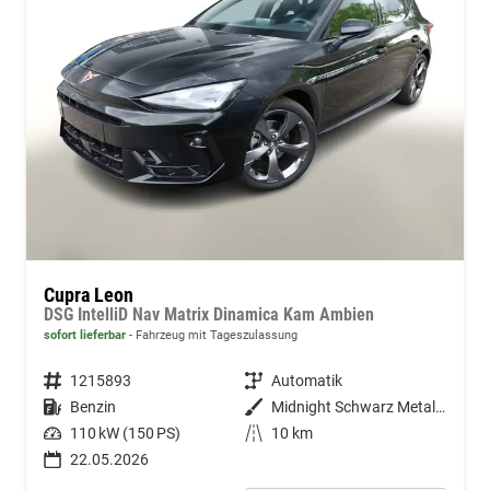
Cupra Leon
DSG IntelliD Nav Matrix Dinamica Kam Ambien
sofort lieferbar
Fahrzeug mit Tageszulassung
Fahrzeugnummer
1215893
Getriebe
Automatik
Kraftstoff
Benzin
Außenfarbe
Midnight Schwarz Metallic
Leistung
110 kW (150 PS)
Kilometerstand
10 km
22.05.2026