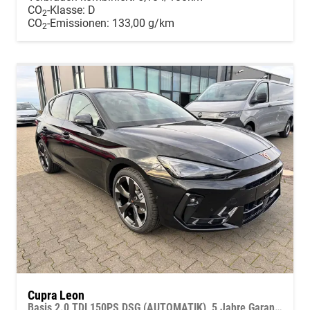
CO
-Klasse:
D
2
CO
-Emissionen:
133,00 g/km
2
Cupra Leon
Basis 2.0 TDI 150PS DSG (AUTOMATIK), 5 Jahre Garantie, 18" Alufelgen, Voll-LED-Scheinwerfer, 3Z-Climatronic, ACC/Tempomat, Digitales Cockpit, Full Link, Parksensoren v/h, Privacy-Glas, Multifunktions-Lederlenkrad, LED-Nebelscheinwerfer