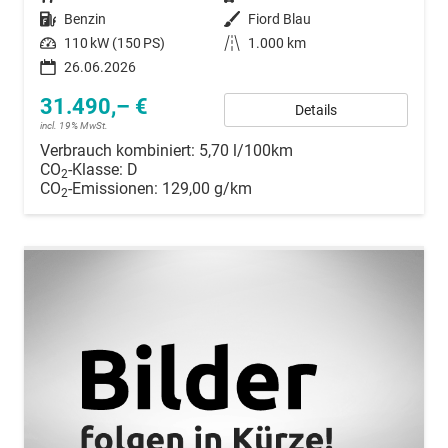
Kraftstoff
Benzin
Außenfarbe
Fiord Blau
Leistung
110 kW (150 PS)
Kilometerstand
1.000 km
26.06.2026
31.490,– €
Details
incl. 19% MwSt.
Verbrauch kombiniert:
5,70 l/100km
CO
-Klasse:
D
2
CO
-Emissionen:
129,00 g/km
2