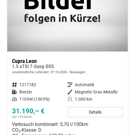
Cupra Leon
1.5 eTSI 7-Gang-DSG
unverbindliche Lieferzeit:
07.10.2026
Neuwagen
Fahrzeugnummer
1217182
Getriebe
Automatik
Kraftstoff
Benzin
Außenfarbe
Magnetic Grau Metallic
Leistung
110 kW (150 PS)
Kilometerstand
1.000 km
31.190,– €
Details
incl. 19% MwSt.
Verbrauch kombiniert:
5,70 l/100km
CO
-Klasse:
D
2