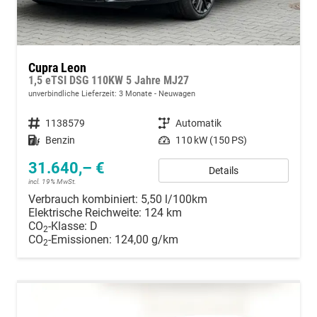
Cupra Leon
1,5 eTSI DSG 110KW 5 Jahre MJ27
unverbindliche Lieferzeit:
3 Monate
Neuwagen
Fahrzeugnummer
1138579
Getriebe
Automatik
Kraftstoff
Benzin
Leistung
110 kW (150 PS)
31.640,– €
Details
incl. 19% MwSt.
Verbrauch kombiniert:
5,50 l/100km
Elektrische Reichweite:
124 km
CO
-Klasse:
D
2
CO
-Emissionen:
124,00 g/km
2