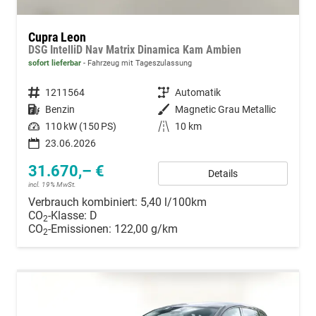
Cupra Leon
DSG IntelliD Nav Matrix Dinamica Kam Ambien
sofort lieferbar
Fahrzeug mit Tageszulassung
Fahrzeugnummer
1211564
Getriebe
Automatik
Kraftstoff
Benzin
Außenfarbe
Magnetic Grau Metallic
Leistung
110 kW (150 PS)
Kilometerstand
10 km
23.06.2026
31.670,– €
Details
incl. 19% MwSt.
Verbrauch kombiniert:
5,40 l/100km
CO
-Klasse:
D
2
CO
-Emissionen:
122,00 g/km
2