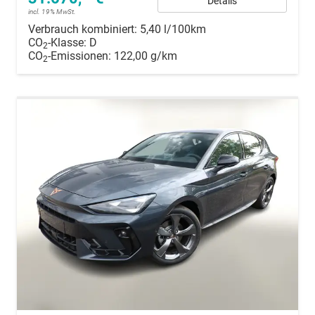
Details
incl. 19% MwSt.
Verbrauch kombiniert:
5,40 l/100km
CO
-Klasse:
D
2
CO
-Emissionen:
122,00 g/km
2