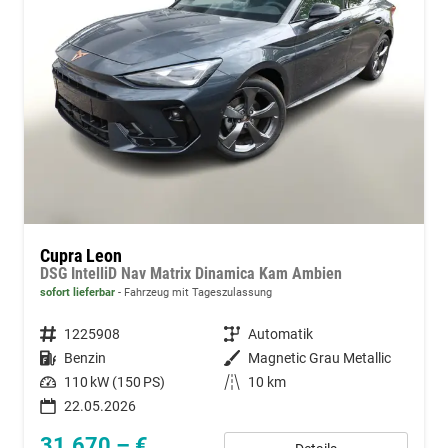
Cupra Leon
DSG IntelliD Nav Matrix Dinamica Kam Ambien
sofort lieferbar
Fahrzeug mit Tageszulassung
Fahrzeugnummer
1225908
Getriebe
Automatik
Kraftstoff
Benzin
Außenfarbe
Magnetic Grau Metallic
Leistung
110 kW (150 PS)
Kilometerstand
10 km
22.05.2026
31.670,– €