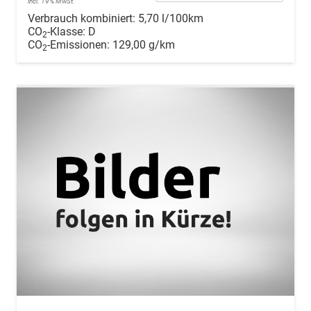
incl. 19% MwSt.
Verbrauch kombiniert:
5,70 l/100km
CO
-Klasse:
D
2
CO
-Emissionen:
129,00 g/km
2