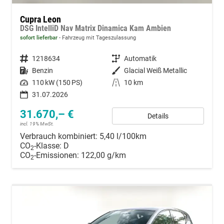
Cupra Leon
DSG IntelliD Nav Matrix Dinamica Kam Ambien
sofort lieferbar
Fahrzeug mit Tageszulassung
Fahrzeugnummer
1218634
Getriebe
Automatik
Kraftstoff
Benzin
Außenfarbe
Glacial Weiß Metallic
Leistung
110 kW (150 PS)
Kilometerstand
10 km
31.07.2026
31.670,– €
Details
incl. 19% MwSt.
Verbrauch kombiniert:
5,40 l/100km
CO
-Klasse:
D
2
CO
-Emissionen:
122,00 g/km
2