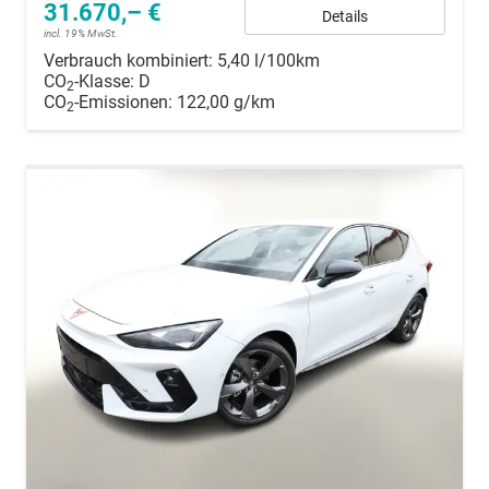
31.670,– €
Details
incl. 19% MwSt.
Verbrauch kombiniert:
5,40 l/100km
CO
-Klasse:
D
2
CO
-Emissionen:
122,00 g/km
2