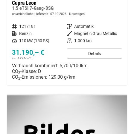
Cupra Leon
1.5 eTSI 7-Gang-DSG
unverbindliche Lieferzeit:
07.10.2026
Neuwagen
Fahrzeugnummer
1217181
Getriebe
Automatik
Kraftstoff
Benzin
Außenfarbe
Magnetic Grau Metallic
Leistung
110 kW (150 PS)
Kilometerstand
1.000 km
31.190,– €
Details
incl. 19% MwSt.
Verbrauch kombiniert:
5,70 l/100km
CO
-Klasse:
D
2
CO
-Emissionen:
129,00 g/km
2