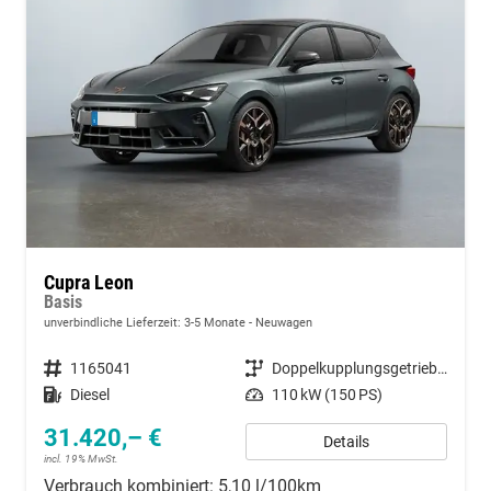
Cupra Leon
Basis
unverbindliche Lieferzeit: 3-5 Monate
Neuwagen
Fahrzeugnummer
1165041
Getriebe
Doppelkupplungsgetriebe (DSG)
Kraftstoff
Diesel
Leistung
110 kW (150 PS)
31.420,– €
Details
incl. 19% MwSt.
Verbrauch kombiniert:
5,10 l/100km