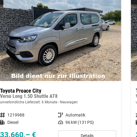
Toyota Proace City
Verso Long 1.5D Shuttle AT8
unverbindliche Lieferzeit:
6 Monate
Neuwagen
Fahrzeugnummer
1219988
Getriebe
Automatik
Kraftstoff
Diesel
Leistung
96 kW (131 PS)
33.660,– €
Details