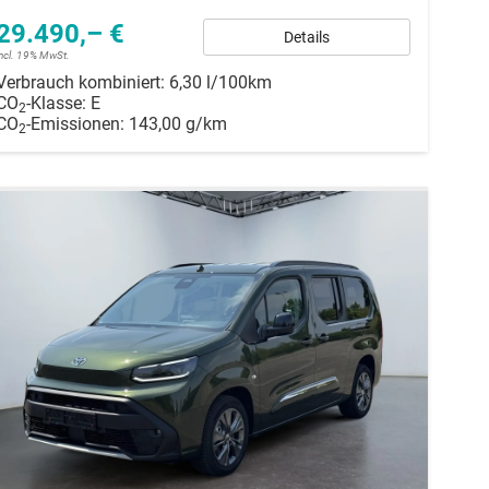
29.490,– €
Details
incl. 19% MwSt.
Verbrauch kombiniert:
6,30 l/100km
CO
-Klasse:
E
2
CO
-Emissionen:
143,00 g/km
2