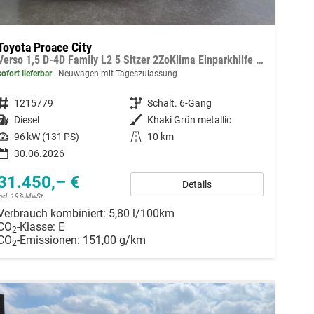
Toyota Proace City
Verso 1,5 D-4D Family L2 5 Sitzer 2ZoKlima Einparkhilfe Apple Kamera 17 Zoll AluTempomat DAB 10 Display
sofort lieferbar
Neuwagen mit Tageszulassung
Fahrzeugnummer
1215779
Getriebe
Schalt. 6-Gang
Kraftstoff
Diesel
Außenfarbe
Khaki Grün metallic
Leistung
96 kW (131 PS)
Kilometerstand
10 km
30.06.2026
31.450,– €
Details
incl. 19% MwSt.
Verbrauch kombiniert:
5,80 l/100km
CO
-Klasse:
E
2
CO
-Emissionen:
151,00 g/km
2