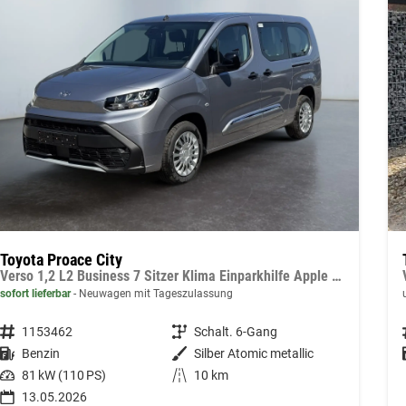
Toyota Proace City
Verso 1,2 L2 Business 7 Sitzer Klima Einparkhilfe Apple Tempomat DAB 10 Zoll Display Regensensor
sofort lieferbar
Neuwagen mit Tageszulassung
Fahrzeugnummer
1153462
Getriebe
Schalt. 6-Gang
Kraftstoff
Benzin
Außenfarbe
Silber Atomic metallic
Leistung
81 kW (110 PS)
Kilometerstand
10 km
13.05.2026