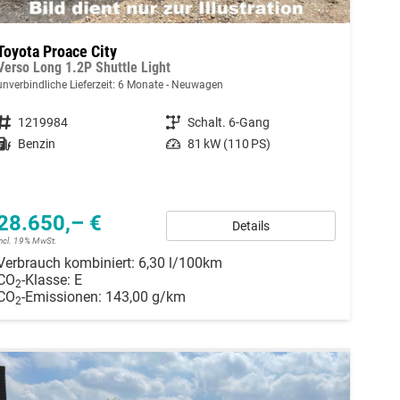
Toyota Proace City
Verso Long 1.2P Shuttle Light
unverbindliche Lieferzeit:
6 Monate
Neuwagen
Fahrzeugnummer
1219984
Getriebe
Schalt. 6-Gang
Kraftstoff
Benzin
Leistung
81 kW (110 PS)
28.650,– €
Details
incl. 19% MwSt.
Verbrauch kombiniert:
6,30 l/100km
CO
-Klasse:
E
2
CO
-Emissionen:
143,00 g/km
2