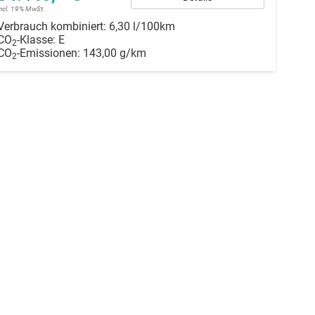
incl. 19% MwSt.
Verbrauch kombiniert:
6,30 l/100km
CO
-Klasse:
E
2
CO
-Emissionen:
143,00 g/km
2