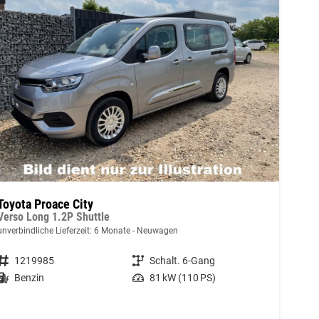
Toyota Proace City
Verso Long 1.2P Shuttle
unverbindliche Lieferzeit:
6 Monate
Neuwagen
Fahrzeugnummer
1219985
Getriebe
Schalt. 6-Gang
Kraftstoff
Benzin
Leistung
81 kW (110 PS)