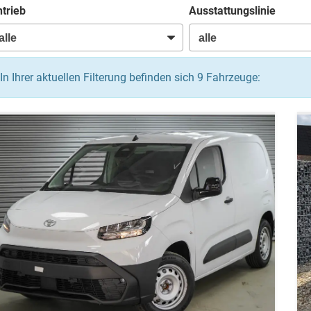
trieb
Ausstattungslinie
In Ihrer aktuellen Filterung befinden sich
9
Fahrzeuge: