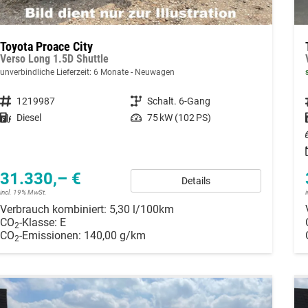
Toyota Proace City
Verso Long 1.5D Shuttle
unverbindliche Lieferzeit:
6 Monate
Neuwagen
Fahrzeugnummer
1219987
Getriebe
Schalt. 6-Gang
Kraftstoff
Diesel
Leistung
75 kW (102 PS)
31.330,– €
Details
incl. 19% MwSt.
Verbrauch kombiniert:
5,30 l/100km
CO
-Klasse:
E
2
CO
-Emissionen:
140,00 g/km
2