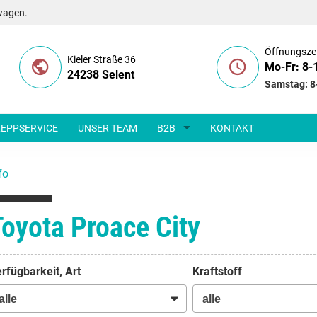
wagen.
Öffnungsze
Kieler Straße 36
Mo-Fr: 8-
24238 Selent
Samstag: 8
EPPSERVICE
UNSER TEAM
B2B
KONTAKT
fo
Toyota Proace City
rfügbarkeit, Art
Kraftstoff