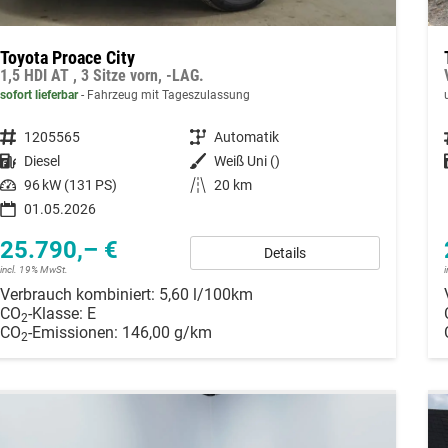
Toyota Proace City
1,5 HDI AT , 3 Sitze vorn, -LAG.
sofort lieferbar
Fahrzeug mit Tageszulassung
Fahrzeugnummer
1205565
Getriebe
Automatik
Kraftstoff
Diesel
Außenfarbe
Weiß Uni ()
Leistung
96 kW (131 PS)
Kilometerstand
20 km
01.05.2026
25.790,– €
Details
incl. 19% MwSt.
Verbrauch kombiniert:
5,60 l/100km
CO
-Klasse:
E
2
CO
-Emissionen:
146,00 g/km
2