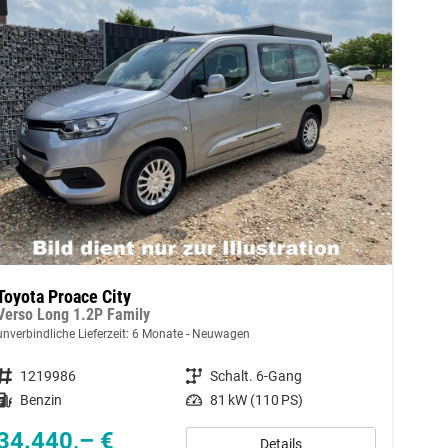
Toyota Proace City
Verso Long 1.2P Family
unverbindliche Lieferzeit:
6 Monate
Neuwagen
Fahrzeugnummer
1219986
Getriebe
Schalt. 6-Gang
Kraftstoff
Benzin
Leistung
81 kW (110 PS)
34.440,– €
Details