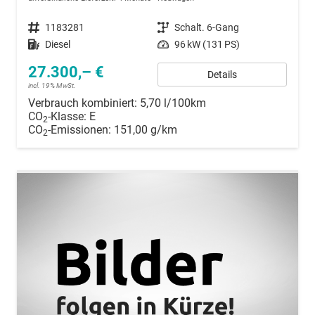
Fahrzeugnummer
1183281
Getriebe
Schalt. 6-Gang
Kraftstoff
Diesel
Leistung
96 kW (131 PS)
27.300,– €
Details
incl. 19% MwSt.
Verbrauch kombiniert:
5,70 l/100km
CO
-Klasse:
E
2
CO
-Emissionen:
151,00 g/km
2