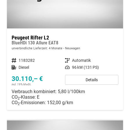
Peugeot Rifter L2
BlueHDi 130 Allure EAT8
unverbindliche Lieferzeit:
4 Monate
Neuwagen
Fahrzeugnummer
1183282
Getriebe
Automatik
Kraftstoff
Diesel
Leistung
96 kW (131 PS)
30.110,– €
Details
incl. 19% MwSt.
Verbrauch kombiniert:
5,80 l/100km
CO
-Klasse:
E
2
CO
-Emissionen:
152,00 g/km
2