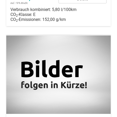
incl. 19% MwSt.
Verbrauch kombiniert:
5,80 l/100km
CO
-Klasse:
E
2
CO
-Emissionen:
152,00 g/km
2