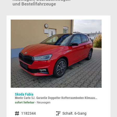
und Bestellfahrzeuge
Skoda Fabia
Cup
Monte Carlo 5J. Garantie Doppelter Kofferraumboden Klimaauto 16 Zoll LM Bi-LED Kamera Kessy
2,0 
sofort lieferbar
Neuwagen
sofor
Fahrzeugnummer
1182344
Getriebe
Schalt. 6-Gang
Fahrzeugnummer