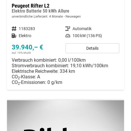
Peugeot Rifter L2
Elektro Batterie 50 kWh Allure
unverbindliche Lieferzeit:
4 Monate
Neuwagen
Fahrzeugnummer
1183283
Getriebe
Automatik
Kraftstoff
Elektro
Leistung
100 kW (136 PS)
39.940,– €
Details
incl. 19% MwSt.
Verbrauch kombiniert:
0,00 l/100km
Stromverbrauch kombiniert:
19,10 kWh/100km
Elektrische Reichweite:
334 km
CO
-Klasse:
A
2
CO
-Emissionen:
0 g/km
2