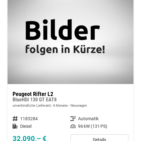
Peugeot Rifter L2
BlueHDi 130 GT EAT8
unverbindliche Lieferzeit:
4 Monate
Neuwagen
Fahrzeugnummer
1183284
Getriebe
Automatik
Kraftstoff
Diesel
Leistung
96 kW (131 PS)
32.090,– €
Details