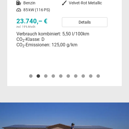
lber Metallic
Kraftstoff
Benzin
Außenfarbe
Velvet-Rot Metallic
Kraftstoff
Leistung
85 kW (116 PS)
Leistung
23.740,– €
Details
35
incl. 19% MwSt.
Verbrauch kombiniert:
5,50 l/100km
incl.
CO
-Klasse:
D
Ver
2
CO
-Emissionen:
125,00 g/km
CO
2
CO