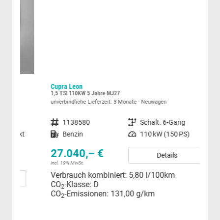
Cupra Leon
Vol
1,5 TSI 110KW 5 Jahre MJ27
1.5 
unverbindliche Lieferzeit:
3 Monate
Neuwagen
sofor
Fahrzeugnummer
1138580
Getriebe
Schalt. 6-Gang
Fahrzeugnummer
t
Kraftstoff
Benzin
Leistung
110 kW (150 PS)
Kraftstoff
Leistung
27.040,– €
Details
30
incl. 19% MwSt.
Verbrauch kombiniert:
5,80 l/100km
incl.
CO
-Klasse:
D
Ver
2
CO
-Emissionen:
131,00 g/km
CO
2
CO