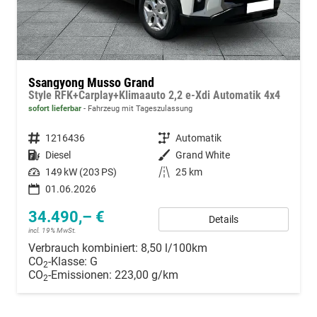
Ssangyong Musso Grand
Style RFK+Carplay+Klimaauto 2,2 e-Xdi Automatik 4x4
sofort lieferbar
Fahrzeug mit Tageszulassung
Fahrzeugnummer
1216436
Getriebe
Automatik
Kraftstoff
Diesel
Außenfarbe
Grand White
Leistung
149 kW (203 PS)
Kilometerstand
25 km
01.06.2026
34.490,– €
Details
incl. 19% MwSt.
Verbrauch kombiniert:
8,50 l/100km
CO
-Klasse:
G
2
CO
-Emissionen:
223,00 g/km
2