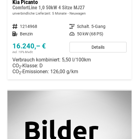
Kia Picanto
ComfortLine 1,0 50kW 4 Sitze MJ27
unverbindliche Lieferzeit:
5 Monate
Neuwagen
Fahrzeugnummer
1214968
Getriebe
Schalt. 5-Gang
Kraftstoff
Benzin
Leistung
50 kW (68 PS)
16.240,– €
Details
incl. 19% MwSt.
Verbrauch kombiniert:
5,50 l/100km
CO
-Klasse:
D
2
CO
-Emissionen:
126,00 g/km
2