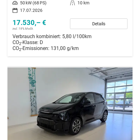
Leistung
50 kW (68 PS)
Kilometerstand
10 km
17.07.2026
17.530,– €
Details
incl. 19% MwSt.
Verbrauch kombiniert:
5,80 l/100km
CO
-Klasse:
D
2
CO
-Emissionen:
131,00 g/km
2