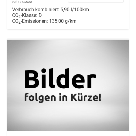
incl. 19% MwSt.
Verbrauch kombiniert:
5,90 l/100km
CO
-Klasse:
D
2
CO
-Emissionen:
135,00 g/km
2