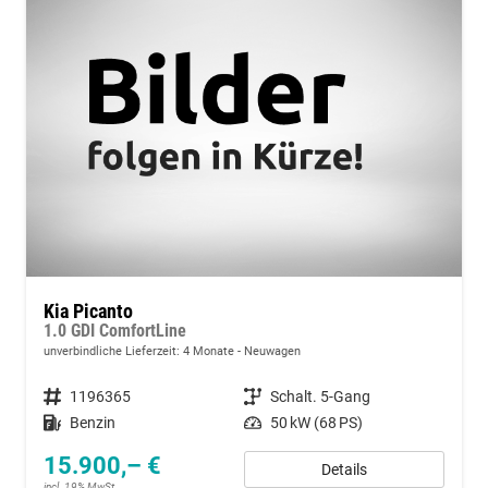
Kia Picanto
1.0 GDI ComfortLine
unverbindliche Lieferzeit:
4 Monate
Neuwagen
Fahrzeugnummer
1196365
Getriebe
Schalt. 5-Gang
Kraftstoff
Benzin
Leistung
50 kW (68 PS)
15.900,– €
Details
incl. 19% MwSt.