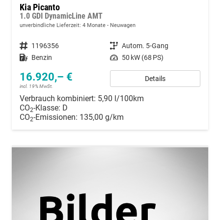
Kia Picanto
1.0 GDI DynamicLine AMT
unverbindliche Lieferzeit:
4 Monate
Neuwagen
Fahrzeugnummer
1196356
Getriebe
Autom. 5-Gang
Kraftstoff
Benzin
Leistung
50 kW (68 PS)
16.920,– €
Details
incl. 19% MwSt.
Verbrauch kombiniert:
5,90 l/100km
CO
-Klasse:
D
2
CO
-Emissionen:
135,00 g/km
2