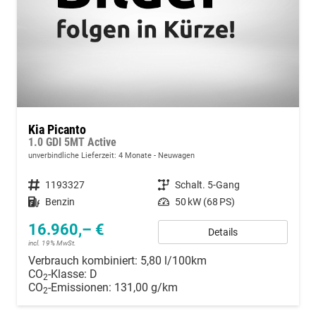
Kia Picanto
1.0 GDI 5MT Active
unverbindliche Lieferzeit:
4 Monate
Neuwagen
Fahrzeugnummer
1193327
Getriebe
Schalt. 5-Gang
Kraftstoff
Benzin
Leistung
50 kW (68 PS)
16.960,– €
Details
incl. 19% MwSt.
Verbrauch kombiniert:
5,80 l/100km
CO
-Klasse:
D
2
CO
-Emissionen:
131,00 g/km
2