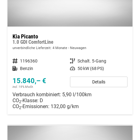
Kia Picanto
1.0 GDI ComfortLine
unverbindliche Lieferzeit:
4 Monate
Neuwagen
Fahrzeugnummer
1196360
Getriebe
Schalt. 5-Gang
Kraftstoff
Benzin
Leistung
50 kW (68 PS)
15.840,– €
Details
incl. 19% MwSt.
Verbrauch kombiniert:
5,90 l/100km
CO
-Klasse:
D
2
CO
-Emissionen:
132,00 g/km
2