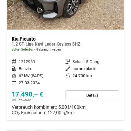
Kia Picanto
1.2 GT-Line Navi Leder Keyless SHZ
sofort lieferbar
Gebrauchtwagen
Fahrzeugnummer
1212969
Getriebe
Schalt. 5-Gang
Kraftstoff
Benzin
Außenfarbe
aurora black
Leistung
62 kW (84 PS)
Kilometerstand
24.700 km
27.03.2024
17.490,– €
Details
incl. 19% MwSt.
Verbrauch kombiniert:
5,00 l/100km
CO
-Emissionen:
127,00 g/km
2