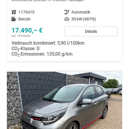
unverbindliche Lieferzeit: 4 - 6 Monate
Neuwagen
Fahrzeugnummer
1170410
Getriebe
Automatik
Kraftstoff
Benzin
Leistung
50 kW (68 PS)
17.490,– €
Details
incl. 19% MwSt.
Verbrauch kombiniert:
5,90 l/100km
CO
-Klasse:
D
2
CO
-Emissionen:
135,00 g/km
2