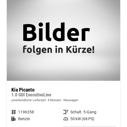
Kia Picanto
1.0 GDI ExecutiveLine
unverbindliche Lieferzeit:
4 Monate
Neuwagen
Fahrzeugnummer
1196358
Getriebe
Schalt. 5-Gang
Kraftstoff
Benzin
Leistung
50 kW (68 PS)