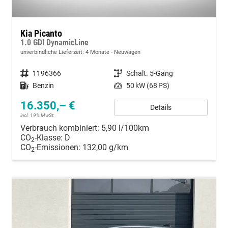
Kia Picanto
1.0 GDI DynamicLine
unverbindliche Lieferzeit:
4 Monate
Neuwagen
Fahrzeugnummer
1196366
Getriebe
Schalt. 5-Gang
Kraftstoff
Benzin
Leistung
50 kW (68 PS)
16.350,– €
Details
incl. 19% MwSt.
Verbrauch kombiniert:
5,90 l/100km
CO
-Klasse:
D
2
CO
-Emissionen:
132,00 g/km
2