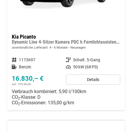
Kia Picanto
Dynamic Line 4-Sitzer Kamera PDC h Fernlichtassistent Tempomat
unverbindliche Lieferzeit: 4 - 6 Monate
Neuwagen
Fahrzeugnummer
1173697
Getriebe
Schalt. 5-Gang
Kraftstoff
Benzin
Leistung
50 kW (68 PS)
16.830,– €
Details
incl. 19% MwSt.
Verbrauch kombiniert:
5,90 l/100km
CO
-Klasse:
D
2
CO
-Emissionen:
135,00 g/km
2