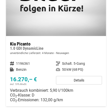
Kia Picanto
1.0 GDI DynamicLine
unverbindliche Lieferzeit:
4 Monate
Neuwagen
Fahrzeugnummer
1196361
Getriebe
Schalt. 5-Gang
Kraftstoff
Benzin
Leistung
50 kW (68 PS)
16.270,– €
Details
incl. 19% MwSt.
Verbrauch kombiniert:
5,90 l/100km
CO
-Klasse:
D
2
CO
-Emissionen:
132,00 g/km
2