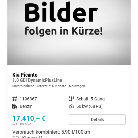
Kia Picanto
1.0 GDI DynamicPlusLine
unverbindliche Lieferzeit:
4 Monate
Neuwagen
Fahrzeugnummer
1196367
Getriebe
Schalt. 5-Gang
Kraftstoff
Benzin
Leistung
50 kW (68 PS)
17.410,– €
Details
incl. 19% MwSt.
Verbrauch kombiniert:
5,90 l/100km
CO
-Klasse:
D