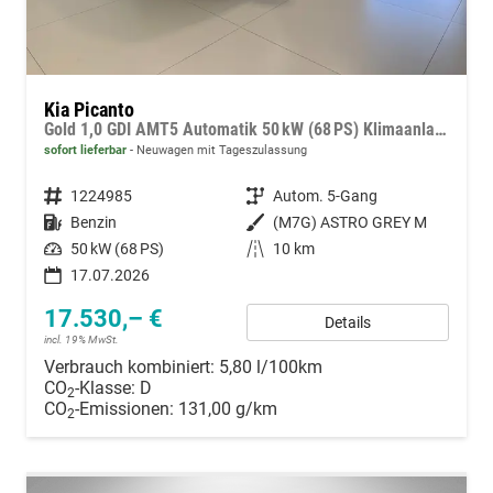
Kia Picanto
Gold 1,0 GDI AMT5 Automatik 50 kW (68 PS) Klimaanlage, Sitzheizung, Lenkradheizung, Navigationssystem, Radio, DAB, Android Auto, Apple CarPlay, Freisprecheinrichtung, Bluetooth, Rückfahrkamera, 15 Zoll Leichtmetallfelgen, uvm.
sofort lieferbar
Neuwagen mit Tageszulassung
Fahrzeugnummer
1224985
Getriebe
Autom. 5-Gang
Kraftstoff
Benzin
Außenfarbe
(M7G) ASTRO GREY M
Leistung
50 kW (68 PS)
Kilometerstand
10 km
17.07.2026
17.530,– €
Details
incl. 19% MwSt.
Verbrauch kombiniert:
5,80 l/100km
CO
-Klasse:
D
2
CO
-Emissionen:
131,00 g/km
2