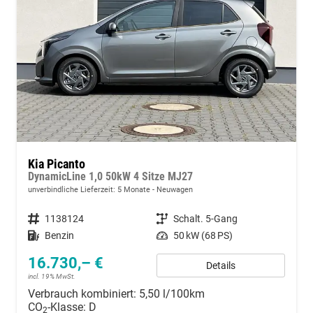
Kia Picanto
DynamicLine 1,0 50kW 4 Sitze MJ27
unverbindliche Lieferzeit:
5 Monate
Neuwagen
Fahrzeugnummer
1138124
Getriebe
Schalt. 5-Gang
Kraftstoff
Benzin
Leistung
50 kW (68 PS)
16.730,– €
Details
incl. 19% MwSt.
Verbrauch kombiniert:
5,50 l/100km
CO
-Klasse:
D
2