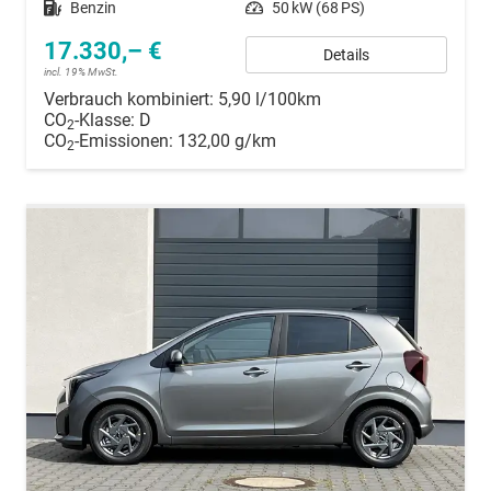
Kraftstoff
Benzin
Leistung
50 kW (68 PS)
17.330,– €
Details
incl. 19% MwSt.
Verbrauch kombiniert:
5,90 l/100km
CO
-Klasse:
D
2
CO
-Emissionen:
132,00 g/km
2