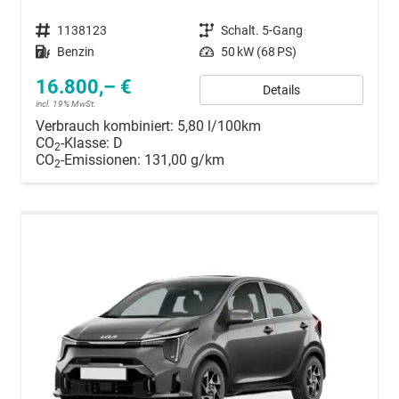
Fahrzeugnummer
1138123
Getriebe
Schalt. 5-Gang
Kraftstoff
Benzin
Leistung
50 kW (68 PS)
16.800,– €
Details
incl. 19% MwSt.
Verbrauch kombiniert:
5,80 l/100km
CO
-Klasse:
D
2
CO
-Emissionen:
131,00 g/km
2