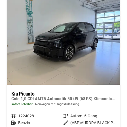
Kia Picanto
Gold 1,0 GDI AMT5 Automatik 50 kW (68 PS) Klimaanlage, Sitzheizung, Lenkradheizung, Navigationssystem, Radio, DAB, Android Auto, Apple CarPlay, Freisprecheinrichtung, Bluetooth, Rückfahrkamera, 15 Zoll Leichtmetallfelgen, uvm.
sofort lieferbar
Neuwagen mit Tageszulassung
Fahrzeugnummer
1224028
Getriebe
Autom. 5-Gang
Kraftstoff
Benzin
Außenfarbe
(ABP)AURORA BLACK PEARL