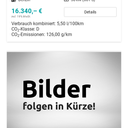
16.340,– €
Details
incl. 19% MwSt.
Verbrauch kombiniert:
5,50 l/100km
CO
-Klasse:
D
2
CO
-Emissionen:
126,00 g/km
2