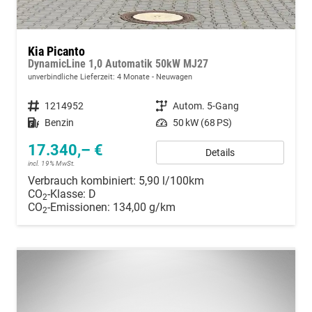
Kia Picanto
DynamicLine 1,0 Automatik 50kW MJ27
unverbindliche Lieferzeit:
4 Monate
Neuwagen
Fahrzeugnummer
1214952
Getriebe
Autom. 5-Gang
Kraftstoff
Benzin
Leistung
50 kW (68 PS)
17.340,– €
Details
incl. 19% MwSt.
Verbrauch kombiniert:
5,90 l/100km
CO
-Klasse:
D
2
CO
-Emissionen:
134,00 g/km
2