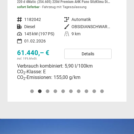
220 d 4Matic (254.605) 220d Premium AHK Pano SitzKlima Distronic
1.5 
sofort lieferbar
Fahrzeug mit Tageszulassung
sofor
Fahrzeugnummer
1182042
Getriebe
Automatik
Fahrzeugnummer
Kraftstoff
Diesel
Außenfarbe
OBSIDIANSCHWARZ - METALLICLACK
Kraftstoff
Leistung
145 kW (197 PS)
Kilometerstand
9 km
Leistung
01.02.2026
61.440,– €
31
Details
incl. 19% MwSt.
incl.
Verbrauch kombiniert:
5,90 l/100km
Ver
CO
-Klasse:
E
CO
2
CO
-Emissionen:
155,00 g/km
CO
2