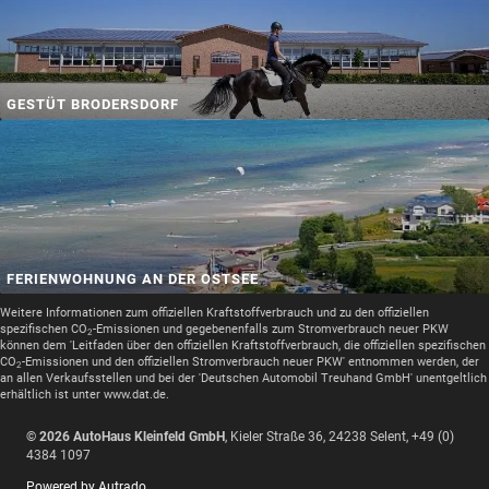
GESTÜT BRODERSDORF
FERIENWOHNUNG AN DER OSTSEE
Weitere Informationen zum offiziellen Kraftstoffverbrauch und zu den offiziellen
spezifischen CO
-Emissionen und gegebenenfalls zum Stromverbrauch neuer PKW
2
können dem 'Leitfaden über den offiziellen Kraftstoffverbrauch, die offiziellen spezifischen
CO
-Emissionen und den offiziellen Stromverbrauch neuer PKW' entnommen werden, der
2
an allen Verkaufsstellen und bei der 'Deutschen Automobil Treuhand GmbH' unentgeltlich
erhältlich ist unter www.dat.de.
© 2026
AutoHaus Kleinfeld GmbH
,
Kieler Straße 36
,
24238
Selent,
+49 (0)
4384 1097
Powered by Autrado