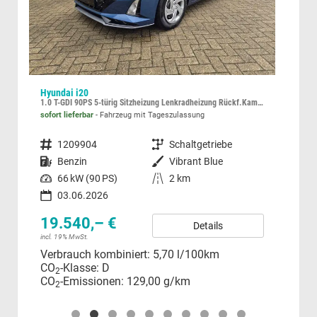
Hyundai i20
Vol
1.0 T-GDI 90PS 5-türig Sitzheizung Lenkradheizung Rückf.Kamera PDC Klima Apple CarPlay Android Auto Tempomat Touchscreen
2.0 
sofort lieferbar
Fahrzeug mit Tageszulassung
unver
Fahrzeugnummer
1209904
Getriebe
Schaltgetriebe
Fahrzeugnummer
l Grün Metallic
Kraftstoff
Benzin
Außenfarbe
Vibrant Blue
Kraftstoff
Leistung
66 kW (90 PS)
Kilometerstand
2 km
37
03.06.2026
incl.
Ver
19.540,– €
Details
CO
incl. 19% MwSt.
CO
Verbrauch kombiniert:
5,70 l/100km
CO
-Klasse:
D
2
CO
-Emissionen:
129,00 g/km
2