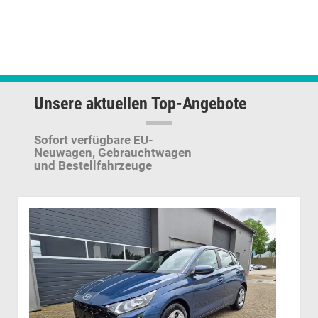
mit
P07)
(nur
i.V.
mit
R9N
•
Unsere aktuellen Top-Angebote
R9M
•
R9I
Sofort verfügbare EU-
•
Neuwagen,
Gebrauchtwagen
R9G
und Bestellfahrzeuge
•
R9C
•
R9E)