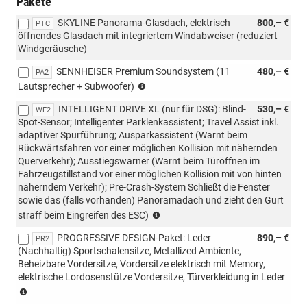
Pakete
SKYLINE Panorama-Glasdach, elektrisch
800,– €
PTC
öffnendes Glasdach mit integriertem Windabweiser (reduziert
Windgeräusche)
SENNHEISER Premium Soundsystem (11
480,– €
PA2
Benoetigt:
Lautsprecher + Subwoofer)
PB1
INTELLIGENT DRIVE XL (nur für DSG): Blind-
530,– €
(EDGE
WF2
Spot-Sensor; Intelligenter Parklenkassistent; Travel Assist inkl.
Paket),
adaptiver Spurführung; Ausparkassistent (Warnt beim
PG6
Rückwärtsfahren vor einer möglichen Kollision mit nähernden
(Reserverad
Querverkehr); Ausstiegswarner (Warnt beim Türöffnen im
platzsparend);
Fahrzeugstillstand vor einer möglichen Kollision mit von hinten
Eine
näherndem Verkehr); Pre-Crash-System Schließt die Fenster
Option
sowie das (falls vorhanden) Panoramadach und zieht den Gurt
erforderlich:
Benoetigt:
PR2
straff beim Eingreifen des ESC)
PB1
(PROGRESSIVE
PROGRESSIVE DESIGN-Paket: Leder
890,– €
(EDGE
PR2
DESIGN)
(Nachhaltig) Sportschalensitze, Metallized Ambiente,
Paket)
oder
Beheizbare Vordersitze, Vordersitze elektrisch mit Memory,
PS2
elektrische Lordosenstütze Vordersitze, Türverkleidung in Leder
(DYNAMIC
Nicht
DESIGN)
kombinierbar