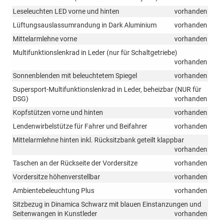
nicht
Leseleuchten LED vorne und hinten
vorhanden
bei
eHybrid)
Lüftungsauslassumrandung in Dark Aluminium
vorhanden
Mittelarmlehne vorne
vorhanden
Multifunktionslenkrad in Leder (nur für Schaltgetriebe)
vorhanden
Sonnenblenden mit beleuchtetem Spiegel
vorhanden
Supersport-Multifunktionslenkrad in Leder, beheizbar (NUR für
DSG)
vorhanden
Kopfstützen vorne und hinten
vorhanden
Lendenwirbelstütze für Fahrer und Beifahrer
vorhanden
Mittelarmlehne hinten inkl. Rücksitzbank geteilt klappbar
vorhanden
Taschen an der Rückseite der Vordersitze
vorhanden
Vordersitze höhenverstellbar
vorhanden
Ambientebeleuchtung Plus
vorhanden
Sitzbezug in Dinamica Schwarz mit blauen Einstanzungen und
Seitenwangen in Kunstleder
vorhanden