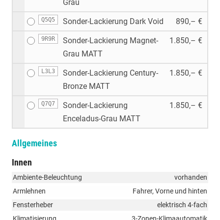
Grau
Q5Q5
Sonder-Lackierung Dark Void
890,– €
9R9R
Sonder-Lackierung Magnet-
1.850,– €
Grau MATT
L3L3
Sonder-Lackierung Century-
1.850,– €
Bronze MATT
Q7Q7
Sonder-Lackierung
1.850,– €
Enceladus-Grau MATT
Allgemeines
Innen
Ambiente-Beleuchtung
vorhanden
Armlehnen
Fahrer, Vorne und hinten
Fensterheber
elektrisch 4-fach
Klimatisierung
3-Zonen-Klimaautomatik