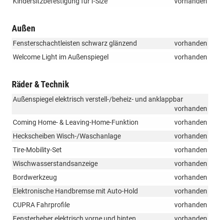
Kindersitzbefestigung für I-Size
vorhanden
Außen
Fensterschachtleisten schwarz glänzend
vorhanden
Welcome Light im Außenspiegel
vorhanden
Räder & Technik
Außenspiegel elektrisch verstell-/beheiz- und anklappbar
vorhanden
Coming Home- & Leaving-Home-Funktion
vorhanden
Heckscheiben Wisch-/Waschanlage
vorhanden
Tire-Mobility-Set
vorhanden
Wischwasserstandsanzeige
vorhanden
Bordwerkzeug
vorhanden
Elektronische Handbremse mit Auto-Hold
vorhanden
CUPRA Fahrprofile
vorhanden
Fensterheber elektrisch vorne und hinten
vorhanden