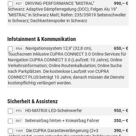
DRIVING-PERFORMANCE "MISTRAL"
990,– €
mit:
PD7
Schwarz: Adaptive Dämpferregelung (DCC); Felgen Alu 19"
FTE
"MISTRAL" in Schwarz Matt; Reifen: 235/35R19 Seitenschweller
(Fußmatten
in Schwarz; Dachkantenspoiler in Schwarz
Original
Textil),
PA1
Infotainment & Kommunikation
(SENNHEISER
Premium-
Navigationssystem 12,9" (32,8 cm),
650,– €
RN4
Soundsystem
Touchscreen inklusive CUPRA CONNECT 3.0 Online Services für
(Sharp)),
Navigation CUPRA CONNECT 3.0 (Laufzeit: 10 Jahre); Online
PS2
Verkehrsinformation; Online Routenkalkulation; Online Suche
(DYNAMIC
nach Parkplätzen. Die kostenlose Laufzeit von CUPRA
DESIGN),
CONNECT PLUS beträgt 10 Jahre, danach müssen die Dienste
WW1
kostenpflichtig verlängert werden.
(Winter-
Paket)
Sicherheit & Assistenz
HD-MATRIX-LED-Scheinwerfer
950,– €
PP2
Seitenairbag hinten + Knieairbag Fahrer
350,– €
PA7
Die CUPRA Garantieverlängerung (2+3
390,– €
YW9