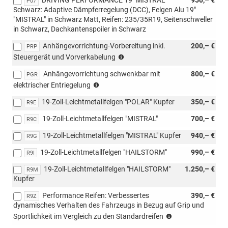
P07
Schwarz: Adaptive Dämpferregelung (DCC), Felgen Alu 19"
"MISTRAL" in Schwarz Matt, Reifen: 235/35R19, Seitenschweller
in Schwarz, Dachkantenspoiler in Schwarz
Anhängevorrichtung-Vorbereitung inkl.
200,– €
PRP
Nicht
Steuergerät und Vorverkabelung
kombinierbar
Anhängevorrichtung schwenkbar mit
800,– €
mit:
PGR
Nicht
PGR
elektrischer Entriegelung
kombinierbar
(Anhängevorrichtung
19-Zoll-Leichtmetallfelgen "POLAR" Kupfer
350,– €
mit:
R9E
schwenkbar)
PRP
19-Zoll-Leichtmetallfelgen "MISTRAL"
700,– €
R9C
(Anhängevorrichtung
Vorbereitung)
19-Zoll-Leichtmetallfelgen "MISTRAL" Kupfer
940,– €
R9G
19-Zoll-Leichtmetallfelgen "HAILSTORM"
990,– €
R9I
19-Zoll-Leichtmetallfelgen "HAILSTORM"
1.250,– €
R9M
Kupfer
Performance Reifen: Verbessertes
390,– €
R9Z
dynamisches Verhalten des Fahrzeugs in Bezug auf Grip und
(nicht
Sportlichkeit im Vergleich zu den Standardreifen
i.V.