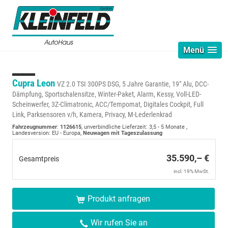
Menü
Cupra Leon
VZ 2.0 TSI 300PS DSG, 5 Jahre Garantie, 19" Alu, DCC-
Dämpfung, Sportschalensitze, Winter-Paket, Alarm, Kessy, Voll-LED-
Scheinwerfer, 3Z-Climatronic, ACC/Tempomat, Digitales Cockpit, Full
Link, Parksensoren v/h, Kamera, Privacy, M-Lederlenkrad
Fahrzeugnummer
:
1126615
, unverbindliche Lieferzeit: 3,5 - 5 Monate ,
Landesversion: EU - Europa,
Neuwagen mit Tageszulassung
35.590,– €
Gesamtpreis
incl. 19% MwSt.
Produkt anfragen
Wir rufen Sie an