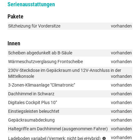
Serienausstattungen
Pakete
Sitzheizung für Vordersitze
vorhanden
Innen
Scheiben abgedunkelt ab B-Säule
vorhanden
Wärmeschutzverglasung Frontscheibe
vorhanden
230V-Steckdose im Gepäckraum und 12V-Anschluss in der
Mittelkonsole
vorhanden
3-Zonen-Klimaanlage "Climatronic"
vorhanden
Dachhimmel in Schwarz
vorhanden
Digitales Cockpit Plus 10"
vorhanden
Einstiegsleisten beleuchtet
vorhanden
Gepäckraumabdeckung
vorhanden
Haltegriffe am Dachhimmel (ausgenommen Fahrer)
vorhanden
(Vermerk:
vorhanden
Ladeboden variabel (Vermerk: nicht bei eHybrid)