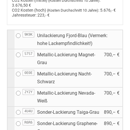
CO2 Kosten (mittel)
:
(Kosten Durchschnitt 10 Jahre)
3.676,50 €
CO2 Kosten (hoch)
:
5.676,- €
(Kosten Durchschnitt 10 Jahre)
Jahressteuer:
223,- €
9K9K
Unilackierung Fjord-Blau (Vermerk:
hohe Lackempfindlichkeit!)
S7S7
Metallic-Lackierung Magnet-
700,– €
Grau
0E0E
Metallic-Lackierung Nacht-
700,– €
Schwarz
2Y2Y
Metallic-Lackierung Nevada-
700,– €
Weiß
4U4U
Sonder-Lackierung Taiga-Grau
890,– €
R6R6
Sonder-Lackierung Graphene-
890,– €