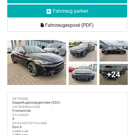
Fahrzeug parken
Fahrzeugexposé (PDF)
+24
GETRIEBE
Doppelkupplungsgetriebe (DSG)
ANTRIEBSACHSE
Frontantrieb
ZYLINDER
4
SCHADSTOFFKLASSE
Euro 6
HUBRAUM