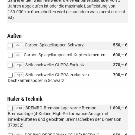
Jahre) endet, wenn entweder die vereinbarte Zeitdauer von 5
Jahren abgelaufen ist oder die maximale Laufleistung von
150.000 km überschritten wird (je nachdem was zuerst erreicht
ist)
Außen
Carbon Spiegelkappen Schwarz
550,– €
PFE
Carbon Spiegelkappen mit Kupferelementen
600,– €
PFI
Seitenschweller CUPRA Exclusiv
370,– €
PQ6
Seitenschweller CUPRA exclusive +
700,– €
PQ7
Dachkantenspoiler in Schwarz
Räder & Technik
BREMBO-Bremsanlage: vorne Brembo
1.890,– €
PBB
Bremsanlage (4-Kolben-High-Performance-Anlage mit
innenbelüfteten und gelochten Bremsscheiben der Dimension
370x32)
DRIVING PERFORMANCE 19""MISTRAL"
950,– €