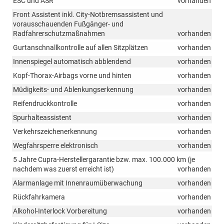
ESC und ASR
vorhanden
Front Assistent inkl. City-Notbremsassistent und
vorausschauenden Fußgänger- und
Radfahrerschutzmaßnahmen
vorhanden
Gurtanschnallkontrolle auf allen Sitzplätzen
vorhanden
Innenspiegel automatisch abblendend
vorhanden
Kopf-Thorax-Airbags vorne und hinten
vorhanden
Müdigkeits- und Ablenkungserkennung
vorhanden
Reifendruckkontrolle
vorhanden
Spurhalteassistent
vorhanden
Verkehrszeichenerkennung
vorhanden
Wegfahrsperre elektronisch
vorhanden
5 Jahre Cupra-Herstellergarantie bzw. max. 100.000 km (je
nachdem was zuerst erreicht ist)
vorhanden
Alarmanlage mit Innenraumüberwachung
vorhanden
Rückfahrkamera
vorhanden
Alkohol-Interlock Vorbereitung
vorhanden