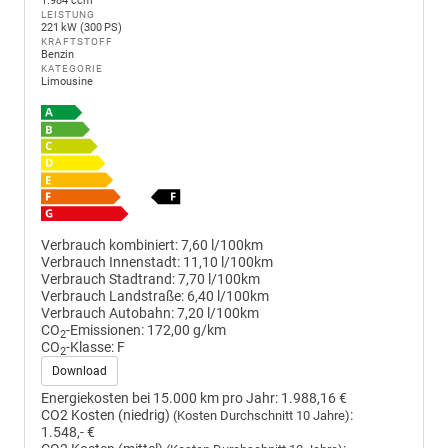
1.984 ccm
LEISTUNG
221 kW (300 PS)
KRAFTSTOFF
Benzin
KATEGORIE
Limousine
Verbrauch kombiniert:
7,60 l/100km
Verbrauch Innenstadt:
11,10 l/100km
Verbrauch Stadtrand:
7,70 l/100km
Verbrauch Landstraße:
6,40 l/100km
Verbrauch Autobahn:
7,20 l/100km
CO
-Emissionen:
172,00 g/km
2
CO
-Klasse:
F
2
Download
Energiekosten bei 15.000 km pro Jahr:
1.988,16 €
CO2 Kosten (niedrig)
:
(Kosten Durchschnitt 10 Jahre)
1.548,- €