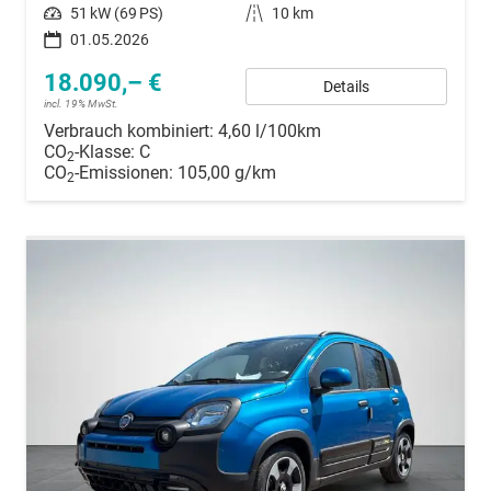
Leistung
51 kW (69 PS)
Kilometerstand
10 km
01.05.2026
18.090,– €
Details
incl. 19% MwSt.
Verbrauch kombiniert:
4,60 l/100km
CO
-Klasse:
C
2
CO
-Emissionen:
105,00 g/km
2