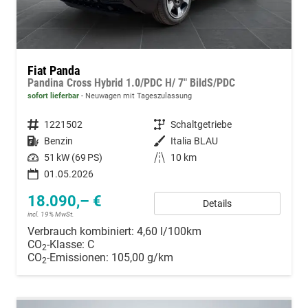
Fiat Panda
Pandina Cross Hybrid 1.0/PDC H/ 7" BildS/PDC
sofort lieferbar
Neuwagen mit Tageszulassung
Fahrzeugnummer
1221502
Getriebe
Schaltgetriebe
Kraftstoff
Benzin
Außenfarbe
Italia BLAU
Leistung
51 kW (69 PS)
Kilometerstand
10 km
01.05.2026
18.090,– €
Details
incl. 19% MwSt.
Verbrauch kombiniert:
4,60 l/100km
CO
-Klasse:
C
2
CO
-Emissionen:
105,00 g/km
2