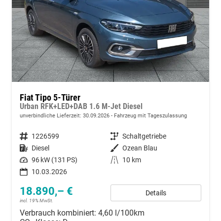
Fiat Tipo 5-Türer
Urban RFK+LED+DAB 1.6 M-Jet Diesel
unverbindliche Lieferzeit:
30.09.2026
Fahrzeug mit Tageszulassung
Fahrzeugnummer
1226599
Getriebe
Schaltgetriebe
Kraftstoff
Diesel
Außenfarbe
Ozean Blau
Leistung
96 kW (131 PS)
Kilometerstand
10 km
10.03.2026
18.890,– €
Details
incl. 19% MwSt.
Verbrauch kombiniert:
4,60 l/100km