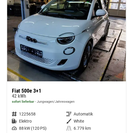
Fiat 500e 3+1
42 kWh
sofort lieferbar
Jungwagen/Jahreswagen
Fahrzeugnummer
1225658
Getriebe
Automatik
Kraftstoff
Elektro
Außenfarbe
White
Leistung
88 kW (120 PS)
Kilometerstand
6.779 km