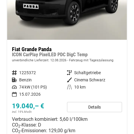
Fiat Grande Panda
ICON CarPlay PixelLED PDC DigC Temp
unverbindliche Lieferzeit:
12.08.2026
Fahrzeug mit Tageszulassung
Fahrzeugnummer
1225372
Getriebe
Schaltgetriebe
Kraftstoff
Benzin
Außenfarbe
Cinema Schwarz
Leistung
74 kW (101 PS)
Kilometerstand
10 km
15.07.2026
19.040,– €
Details
incl. 19% MwSt.
Verbrauch kombiniert:
5,60 l/100km
CO
-Klasse:
D
2
CO
-Emissionen:
129,00 g/km
2