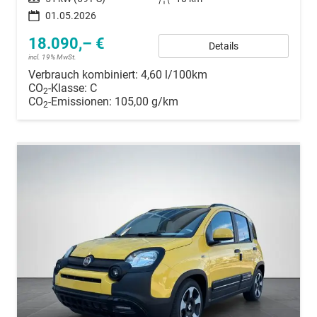
01.05.2026
18.090,– €
Details
incl. 19% MwSt.
Verbrauch kombiniert:
4,60 l/100km
CO
-Klasse:
C
2
CO
-Emissionen:
105,00 g/km
2