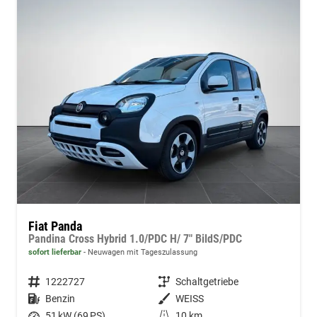
Fiat Panda
Pandina Cross Hybrid 1.0/PDC H/ 7" BildS/PDC
sofort lieferbar
Neuwagen mit Tageszulassung
Fahrzeugnummer
1222727
Getriebe
Schaltgetriebe
Kraftstoff
Benzin
Außenfarbe
WEISS
Leistung
51 kW (69 PS)
Kilometerstand
10 km