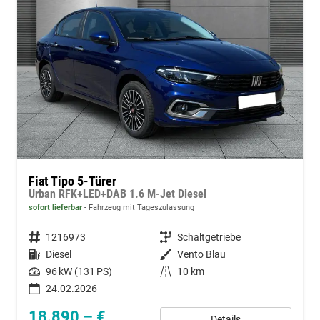
Fiat Tipo 5-Türer
Urban RFK+LED+DAB 1.6 M-Jet Diesel
sofort lieferbar
Fahrzeug mit Tageszulassung
Fahrzeugnummer
1216973
Getriebe
Schaltgetriebe
Kraftstoff
Diesel
Außenfarbe
Vento Blau
Leistung
96 kW (131 PS)
Kilometerstand
10 km
24.02.2026
18.890,– €
Details