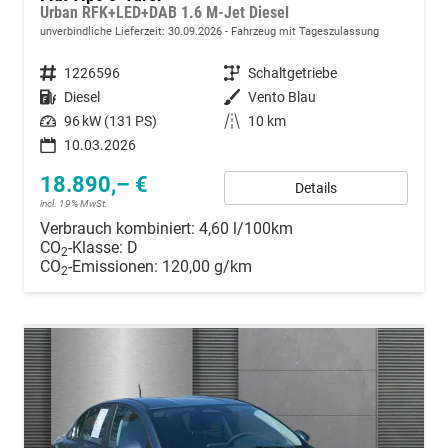
Urban RFK+LED+DAB 1.6 M-Jet Diesel
unverbindliche Lieferzeit:
30.09.2026
Fahrzeug mit Tageszulassung
Fahrzeugnummer
1226596
Getriebe
Schaltgetriebe
Kraftstoff
Diesel
Außenfarbe
Vento Blau
Leistung
96 kW (131 PS)
Kilometerstand
10 km
10.03.2026
18.890,– €
Details
incl. 19% MwSt.
Verbrauch kombiniert:
4,60 l/100km
CO
-Klasse:
D
2
CO
-Emissionen:
120,00 g/km
2