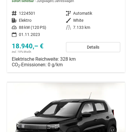
sofort lieferbar
Jungwagen/Jahreswagen
Fahrzeugnummer
1224501
Getriebe
Automatik
Kraftstoff
Elektro
Außenfarbe
White
Leistung
88 kW (120 PS)
Kilometerstand
7.133 km
01.11.2023
18.940,– €
Details
incl. 19% MwSt.
Elektrische Reichweite:
328 km
CO
-Emissionen:
0 g/km
2