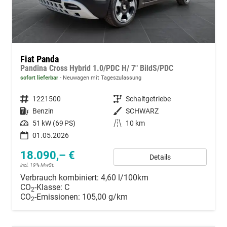
Fiat Panda
Pandina Cross Hybrid 1.0/PDC H/ 7" BildS/PDC
sofort lieferbar
Neuwagen mit Tageszulassung
Fahrzeugnummer
1221500
Getriebe
Schaltgetriebe
Kraftstoff
Benzin
Außenfarbe
SCHWARZ
Leistung
51 kW (69 PS)
Kilometerstand
10 km
01.05.2026
18.090,– €
Details
incl. 19% MwSt.
Verbrauch kombiniert:
4,60 l/100km
CO
-Klasse:
C
2
CO
-Emissionen:
105,00 g/km
2