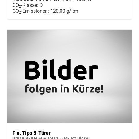
CO
-Klasse:
D
2
CO
-Emissionen:
120,00 g/km
2
Fiat Tipo 5-Türer
Urban RFK+LED+DAB 1.6 M-Jet Diesel