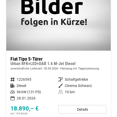
Fiat Tipo 5-Türer
Urban RFK+LED+DAB 1.6 M-Jet Diesel
unverbindliche Lieferzeit:
30.09.2026
Fahrzeug mit Tageszulassung
Fahrzeugnummer
1226595
Getriebe
Schaltgetriebe
Kraftstoff
Diesel
Außenfarbe
Cinema Schwarz
Leistung
96 kW (131 PS)
Kilometerstand
10 km
28.01.2026
18.890,– €
Details
incl. 19% MwSt.