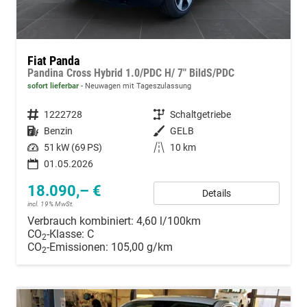
Fiat Panda
Pandina Cross Hybrid 1.0/PDC H/ 7" BildS/PDC
sofort lieferbar
Neuwagen mit Tageszulassung
Fahrzeugnummer
1222728
Getriebe
Schaltgetriebe
Kraftstoff
Benzin
Außenfarbe
GELB
Leistung
51 kW (69 PS)
Kilometerstand
10 km
01.05.2026
18.090,– €
Details
incl. 19% MwSt.
Verbrauch kombiniert:
4,60 l/100km
CO
-Klasse:
C
2
CO
-Emissionen:
105,00 g/km
2