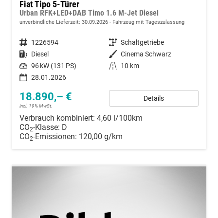
Fiat Tipo 5-Türer
Urban RFK+LED+DAB Timo 1.6 M-Jet Diesel
unverbindliche Lieferzeit:
30.09.2026
Fahrzeug mit Tageszulassung
Fahrzeugnummer
1226594
Getriebe
Schaltgetriebe
Kraftstoff
Diesel
Außenfarbe
Cinema Schwarz
Leistung
96 kW (131 PS)
Kilometerstand
10 km
28.01.2026
18.890,– €
Details
incl. 19% MwSt.
Verbrauch kombiniert:
4,60 l/100km
CO
-Klasse:
D
2
CO
-Emissionen:
120,00 g/km
2