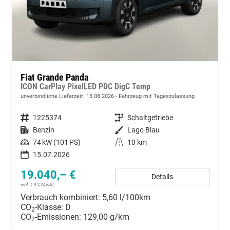
Fiat Grande Panda
ICON CarPlay PixelLED PDC DigC Temp
unverbindliche Lieferzeit:
13.08.2026
Fahrzeug mit Tageszulassung
Fahrzeugnummer
1225374
Getriebe
Schaltgetriebe
Kraftstoff
Benzin
Außenfarbe
Lago Blau
Leistung
74 kW (101 PS)
Kilometerstand
10 km
15.07.2026
19.040,– €
Details
incl. 19% MwSt.
Verbrauch kombiniert:
5,60 l/100km
CO
-Klasse:
D
2
CO
-Emissionen:
129,00 g/km
2