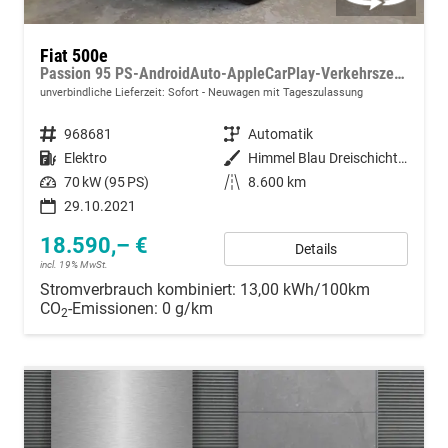
Fiat 500e
Passion 95 PS-AndroidAuto-AppleCarPlay-Verkehrszeichenerkennung-PDC-Tempomat-Sofort
unverbindliche Lieferzeit: Sofort
Neuwagen mit Tageszulassung
Fahrzeugnummer
968681
Getriebe
Automatik
Kraftstoff
Elektro
Außenfarbe
Himmel Blau Dreischicht Lackierung
Leistung
70 kW (95 PS)
Kilometerstand
8.600 km
29.10.2021
18.590,– €
Details
incl. 19% MwSt.
Stromverbrauch kombiniert:
13,00 kWh/100km
CO
-Emissionen:
0 g/km
2