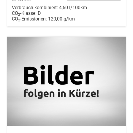
incl. 19% MwSt.
Verbrauch kombiniert:
4,60 l/100km
CO
-Klasse:
D
2
CO
-Emissionen:
120,00 g/km
2