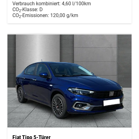
Verbrauch kombiniert:
4,60 l/100km
CO
-Klasse:
D
2
CO
-Emissionen:
120,00 g/km
2
Fiat Tipo 5-Türer