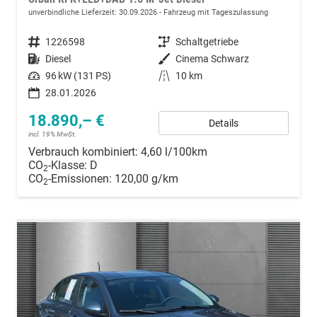
unverbindliche Lieferzeit:
30.09.2026
Fahrzeug mit Tageszulassung
Fahrzeugnummer
1226598
Getriebe
Schaltgetriebe
Kraftstoff
Diesel
Außenfarbe
Cinema Schwarz
Leistung
96 kW (131 PS)
Kilometerstand
10 km
28.01.2026
18.890,– €
Details
incl. 19% MwSt.
Verbrauch kombiniert:
4,60 l/100km
CO
-Klasse:
D
2
CO
-Emissionen:
120,00 g/km
2