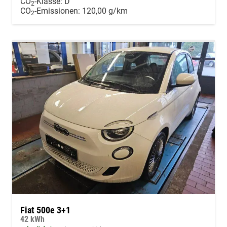
CO
-Klasse:
D
2
CO
-Emissionen:
120,00 g/km
2
Fiat 500e 3+1
42 kWh