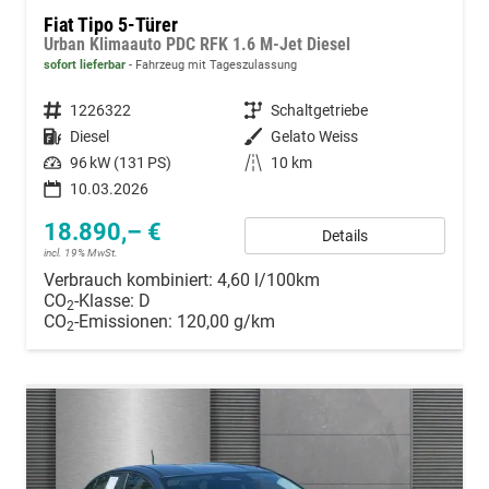
Fiat Tipo 5-Türer
Urban Klimaauto PDC RFK 1.6 M-Jet Diesel
sofort lieferbar
Fahrzeug mit Tageszulassung
Fahrzeugnummer
1226322
Getriebe
Schaltgetriebe
Kraftstoff
Diesel
Außenfarbe
Gelato Weiss
Leistung
96 kW (131 PS)
Kilometerstand
10 km
10.03.2026
18.890,– €
Details
incl. 19% MwSt.
Verbrauch kombiniert:
4,60 l/100km
CO
-Klasse:
D
2
CO
-Emissionen:
120,00 g/km
2