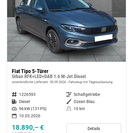
Fiat Tipo 5-Türer
Urban RFK+LED+DAB 1.6 M-Jet Diesel
unverbindliche Lieferzeit:
30.09.2026
Fahrzeug mit Tageszulassung
Fahrzeugnummer
1226593
Getriebe
Schaltgetriebe
Kraftstoff
Diesel
Außenfarbe
Ozean Blau
Leistung
96 kW (131 PS)
Kilometerstand
10 km
10.03.2026
18.890,– €
Details