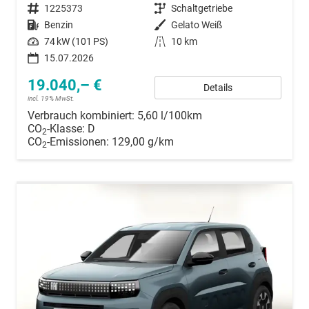
Fahrzeugnummer
1225373
Getriebe
Schaltgetriebe
Kraftstoff
Benzin
Außenfarbe
Gelato Weiß
Leistung
74 kW (101 PS)
Kilometerstand
10 km
15.07.2026
19.040,– €
Details
incl. 19% MwSt.
Verbrauch kombiniert:
5,60 l/100km
CO
-Klasse:
D
2
CO
-Emissionen:
129,00 g/km
2