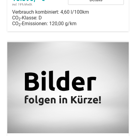
incl. 19% MwSt.
Verbrauch kombiniert:
4,60 l/100km
CO
-Klasse:
D
2
CO
-Emissionen:
120,00 g/km
2