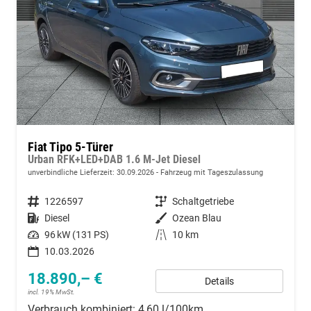
Fiat Tipo 5-Türer
Urban RFK+LED+DAB 1.6 M-Jet Diesel
unverbindliche Lieferzeit:
30.09.2026
Fahrzeug mit Tageszulassung
Fahrzeugnummer
1226597
Getriebe
Schaltgetriebe
Kraftstoff
Diesel
Außenfarbe
Ozean Blau
Leistung
96 kW (131 PS)
Kilometerstand
10 km
10.03.2026
18.890,– €
Details
incl. 19% MwSt.
Verbrauch kombiniert:
4,60 l/100km